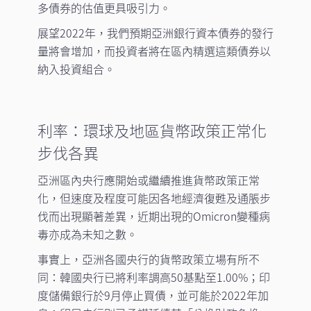
多債券的估值更具吸引力。
展望2022年，我們預期亞洲銀行資本債券的發行
量將會增加，而投資者將在區內精選這類債券以
納入投資組合。
利率：環球及地區貨幣政策正常化
步伐各異
亞洲區內央行應開始或繼續推進貨幣政策正常
化，但速度及程度可能因各地經濟復甦及通脹步
伐而出現顯著差異，近期出現的Omicron變種病
毒亦成為未知之數。
事實上，亞洲各國央行的貨幣政策立場有所不
同：韓國央行已將利率調高50基點至1.00%；印
度儲備銀行於9月停止買債，並可能於2022年加