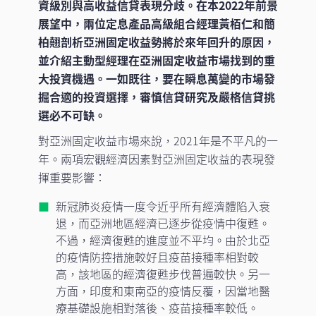
資級別與高收益信貸表現分歧。在本2022年前景
展望中，兩位定息產品高級組合經理黃栢仁和簡
柏翹剖析亞洲固定收益勢將於來年回升的原因，
並介紹主動型經理在亞洲固定收益市場找到的重
大投資機遇。一如既往，要在瞬息萬變的市場發
掘合適的投資選擇，審慎信貸研究及嚴格信貸挑
選必不可缺。
對亞洲固定收益市場來說，2021年是不平凡的一
年。兩項宏觀經濟因素對亞洲固定收益的表現發
揮重要影響：
新冠肺炎疫情一度令近乎所有經濟體陷入衰
退，而亞洲地區經濟已逐步從疫情中復甦。
不過，經濟復甦的進度並不平均。由於北亞
的疫情防控措施較好且疫苗接種率相對較
高，該地區的經濟復甦步伐普遍較快。另一
方面，印度和東南亞的疫情反覆，因當地醫
療基礎設施相對落後、疫苗接種率較低。