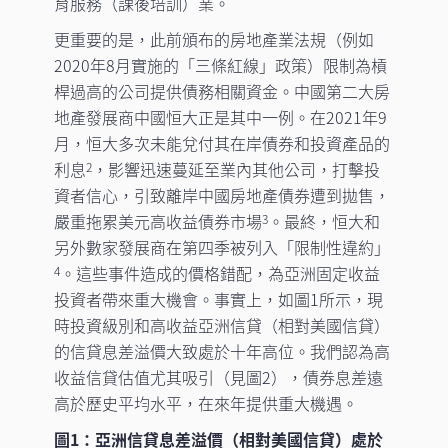
育服務（課後培訓）業。
更重要的是，此前頒布的房地產業法規（例如
2020年8月實施的「三條紅線」政策）限制為槓
桿過高的公司提供債務相關資金。中國第二大房
地產發展商中國恒大正是其中一例。在2021年9
月，恒大多次未能兌付其在岸債券和投資產品的
利息
，影響迅速蔓延至業內其他公司，打擊投
2
資者信心，引致離岸中國房地產債券遭到拋售，
嚴重拖累美元高收益債券市場
。最終，恒大和
3
另外數家發展商在第四季被列入「限制性違約」
。這些事件造成的價格錯配，為亞洲固定收益
4
投資者帶來重大機會。事實上，如圖1所示，現
時投資級別和高收益亞洲信貸（相對美國信貸）
的信貸息差溢價大致處於十年高位。我們認為高
收益信貸估值尤其吸引（見圖2），債券息差遠
高於歷史平均水平，在來年提供重大機遇。
圖1：亞洲信貸息差溢價（相對美國信貸）處於