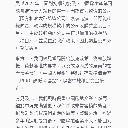
展望2022年，面對持續的挑戰，中國房地產業可
能會進行更大規模的整合，因為實力較強的公司
（國有和較大型私營公司）恢復元氣，並可能趁
機向實力較弱或規模較小的公司收購房產項目。
另外，由於較強勁的公司持有具價值的抵押品
（項目），並受益於政府政策，因此這些公司亦
可望受惠。
事實上，我們察見當局開始放寬政策，例如放鬆
抵押貸款審批的要求，以及放寬內房發展商的在
岸債券發行。中國人民銀行將銀行存款準備金率
（RRR）調低50基點
，以審慎地穩定資金渠
5
道。
有見及此，我們現時偏重中國房地產業。然而，
鑑於市況充滿變數，我們採取非常審慎的態度，
挑選能夠駕馭這個周期的贏家。整體來說，經過
多年的過度投資後，中國房地產業不大可能回到
過去的龐大規模，而且能夠保持過去數個周期強