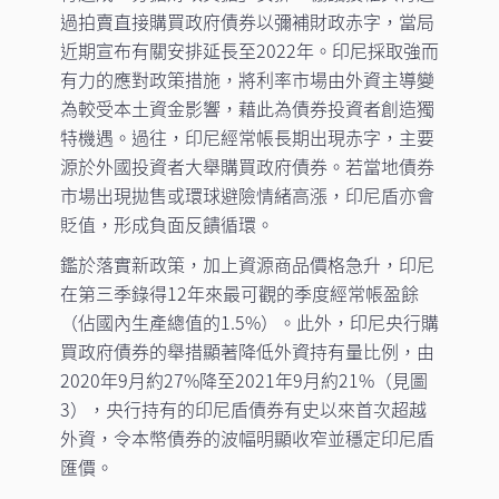
過拍賣直接購買政府債券以彌補財政赤字，當局
近期宣布有關安排延長至2022年。印尼採取強而
有力的應對政策措施，將利率市場由外資主導變
為較受本土資金影響，藉此為債券投資者創造獨
特機遇。過往，印尼經常帳長期出現赤字，主要
源於外國投資者大舉購買政府債券。若當地債券
市場出現拋售或環球避險情緒高漲，印尼盾亦會
貶值，形成負面反饋循環。
鑑於落實新政策，加上資源商品價格急升，印尼
在第三季錄得12年來最可觀的季度經常帳盈餘
（佔國內生產總值的1.5%）。此外，印尼央行購
買政府債券的舉措顯著降低外資持有量比例，由
2020年9月約27%降至2021年9月約21%（見圖
3），央行持有的印尼盾債券有史以來首次超越
外資，令本幣債券的波幅明顯收窄並穩定印尼盾
匯價。