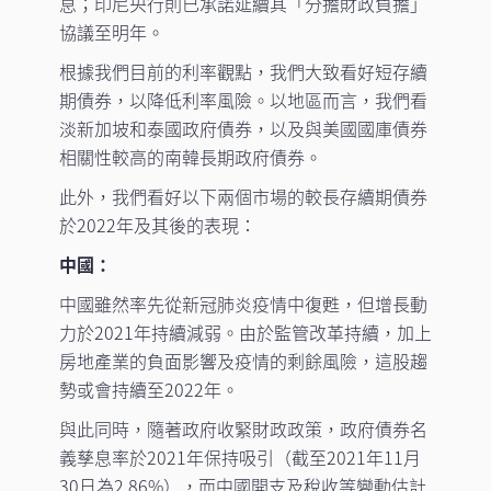
息；印尼央行則已承諾延續其「分擔財政負擔」
協議至明年。
根據我們目前的利率觀點，我們大致看好短存續
期債券，以降低利率風險。以地區而言，我們看
淡新加坡和泰國政府債券，以及與美國國庫債券
相關性較高的南韓長期政府債券。
此外，我們看好以下兩個市場的較長存續期債券
於2022年及其後的表現：
中國：
中國雖然率先從新冠肺炎疫情中復甦，但增長動
力於2021年持續減弱。由於監管改革持續，加上
房地產業的負面影響及疫情的剩餘風險，這股趨
勢或會持續至2022年。
與此同時，隨著政府收緊財政政策，政府債券名
義孳息率於2021年保持吸引（截至2021年11月
30日為2.86%），而中國開支及稅收等變動估計