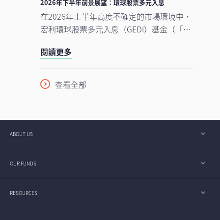
2026年下半年前景展望：環球股票多元入息
現，我們對後市展望仍然正面，認為在盈利
在2026年上半年高度不確定的市場環境中，
增長強勁、資本投資持續增加，以及企業AI
宏利環球股票多元入息（GEDI）基金（「本
使用率仍處於起步階段的支持下，行業升勢
基金」）表現穩健 ，並展現出相對較低的波
有望延續至2026年下半年，並進一步推進至
閱讀更多
動性。此成果主要來自本基金的四大投資支
2027年。
柱，採取以收益為核心的策略，並在全球多
元分散配置增長型、價值型及收益型股票。
查看全部
在《2026年下半年展望》中，亞洲區多元資
產執行總監、客戶投資組合管理主管高沛樂
闡釋了本基金的獨特架構，如何在市場周期
中提供穩定收益及捕捉潛在上升潛力，並同
ABOUT US
時指出下半年值得關注的主要機遇與風險。
OUR FUNDS
RESOURCES