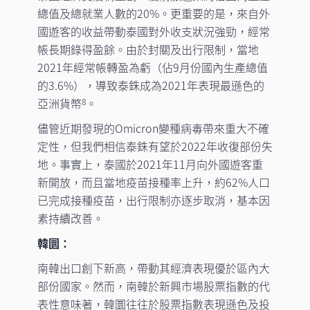
總值及總就業人數的20%。更重要的是，來自外
國遊客的收益帶動泰國對外收支狀況強勁，經常
帳長期錄得盈餘。由於封關及出行限制，當地
2021年經常帳轉盈為虧（佔9月份國內生產總值
的3.6%），導致泰銖成為2021年表現最遜色的
亞洲貨幣
。
8
儘管近期發現的Omicron變種病毒帶來重大不確
定性，但我們相信泰銖有望於2022年收復部份失
地。事實上，泰國於2021年11月向外國遊客重
新開放，而且當地疫苗接種率上升，約62%人口
已完成接種疫苗，出行限制亦逐步取消，基本因
素持續改善。
韓圜：
南韓出口創下新高，帶動其經濟表現優於區內大
部份國家。然而，南韓於新興市場股票指數的代
表性意味著，韓圜往往於股票指數表現遜色及投