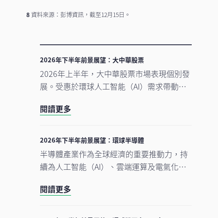
8
資料來源：彭博資訊，截至12月15日。
2026年下半年前景展望：大中華股票
2026年上半年，大中華股票市場表現個別發
展。受惠於環球人工智能（AI）需求帶動科
技產品出口表現強勁，中國A股及台灣加權
閱讀更多
指數錄得顯著升幅。另一方面，MSCI明晟中
國指數出現回調，主要受外賣市場激烈競爭
下商業補貼增加，以及AI資本開支上升所拖
2026年下半年前景展望：環球半導體
累，但我們認為相關因素已反映於市場價格
半導體產業作為全球經濟的重要推動力，持
中。在今次下半年展望中，我們將重點分析
續為人工智能（AI）、雲端運算及電氣化等
推動中國及香港股票市場於2026年下半年表
長期增長趨勢提供關鍵技術支援。正如我們
現的五大利好因素。此外，投資團隊亦闡釋
閱讀更多
早前的觀點中提及，半導體是一個由結構性
其看好台灣地區科技產業增長趨勢有望延續
需求及實質基建投資所驅動的完整生態系
的原因。
統。隨著行業於2026年上半年錄得亮麗表