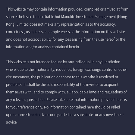
This website may contain information provided, compiled or arrived at from
sources believed to be reliable but Manulife Investment Management (Hong
Kong) Limited does not make any representation as to the accuracy,
correctness, usefulness or completeness of the information on this website
and does not accept liability for any loss arising from the use hereof or the
information and/or analysis contained herein.
This website is not intended for use by any individual in any jurisdiction
where, due to their nationality, residence, foreign exchange control or other
circumstances, the publication or access to this website is restricted or
prohibited. It shall be the sole responsibility of the investor to acquaint
themselves with, and to comply with, all applicable laws and regulations of
any relevant jurisdiction. Please take note that information provided here is
for your reference only. No information contained here should be relied
upon as investment advice or regarded as a substitute for any investment
advice.