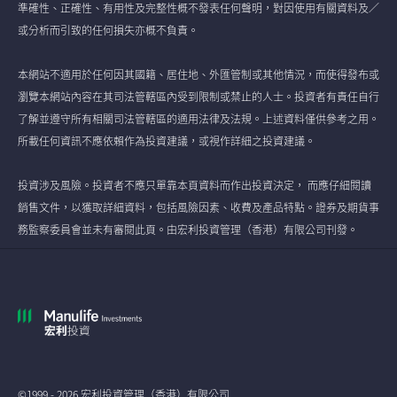
準確性、正確性、有用性及完整性概不發表任何聲明，對因使用有關資料及／
或分析而引致的任何損失亦概不負責。
本網站不適用於任何因其國籍、居住地、外匯管制或其他情況，而使得發布或
瀏覽本網站內容在其司法管轄區內受到限制或禁止的人士。投資者有責任自行
了解並遵守所有相關司法管轄區的適用法律及法規。上述資料僅供參考之用。
所載任何資訊不應依賴作為投資建議，或視作詳細之投資建議。
投資涉及風險。投資者不應只單靠本頁資料而作出投資決定， 而應仔細閱讀
銷售文件，以獲取詳細資料，包括風險因素、收費及產品特點。證券及期貨事
務監察委員會並未有審閱此頁。由宏利投資管理（香港）有限公司刊發。
©1999 - 2026 宏利投資管理（香港）有限公司