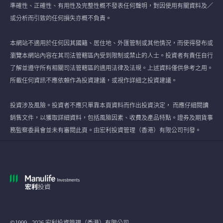
準確性、正確性、有用性及完整性概不發表任何聲明，對因使用有關資料及／
或分析而引致的任何損失亦概不負責。
本網站不適用於任何因其國籍、居住地、外匯管制或其他情況，而使得發布或
瀏覽本網站內容在其司法管轄區內受到限制或禁止的人士。投資者有責任自行
了解並遵守所有相關司法管轄區的適用法律及法規。上述資料僅供參考之用。
所載任何資訊不應依賴作為投資建議，或視作詳細之投資建議。
投資涉及風險。投資者不應只單靠本頁資料而作出投資決定， 而應仔細閱讀
銷售文件，以獲取詳細資料，包括風險因素、收費及產品特點。證券及期貨事
務監察委員會並未有審閱此頁。由宏利投資管理（香港）有限公司刊發。
©1999 - 2026 宏利投資管理（香港）有限公司