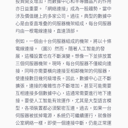
投資開支增加，而數據中心和半導體晶片的作用
亦日益重要。「網絡連接」成為一股趨勢，當中
涉及價值鏈上的多家公司。過往，典型的數據中
心是由垂直堆叠的伺服器機架組成，每台伺服器
均由一根電線連接，直達頂部。
例如，一個由十台伺服器組成的機架，將以十條
電線連接。（圖3）然而，隨著人工智能的發
展，這種設置也在不斷演變。想像一下並排放置
三個伺服器機架。現時，每台伺服器不僅縱向連
接，同時亦需要橫向連接至相鄰機架的伺服器，
使連接數目幾何級增長。因此，數據中心正不斷
擴張，連接的複雜性亦不斷增加，甚至可能需要
互相連接多個數據中心，這通常需要進行地下連
接。要使人工智能有效運作，尤其是大型語言模
型，各項裝置都必須緊密互連。過去，如果一台
伺服器被拔掉電源，系統仍可繼續運行，就像辦
公室網絡一樣，即使一個連接中斷，仍能正常運