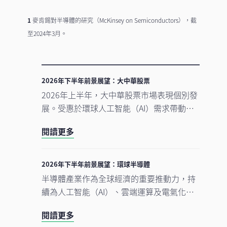
1
麥肯錫對半導體的研究（McKinsey on Semiconductors），截
至2024年3月。
2026年下半年前景展望：大中華股票
2026年上半年，大中華股票市場表現個別發
展。受惠於環球人工智能（AI）需求帶動科
技產品出口表現強勁，中國A股及台灣加權
閱讀更多
指數錄得顯著升幅。另一方面，MSCI明晟中
國指數出現回調，主要受外賣市場激烈競爭
下商業補貼增加，以及AI資本開支上升所拖
2026年下半年前景展望：環球半導體
累，但我們認為相關因素已反映於市場價格
半導體產業作為全球經濟的重要推動力，持
中。在今次下半年展望中，我們將重點分析
續為人工智能（AI）、雲端運算及電氣化等
推動中國及香港股票市場於2026年下半年表
長期增長趨勢提供關鍵技術支援。正如我們
現的五大利好因素。此外，投資團隊亦闡釋
閱讀更多
早前的觀點中提及，半導體是一個由結構性
其看好台灣地區科技產業增長趨勢有望延續