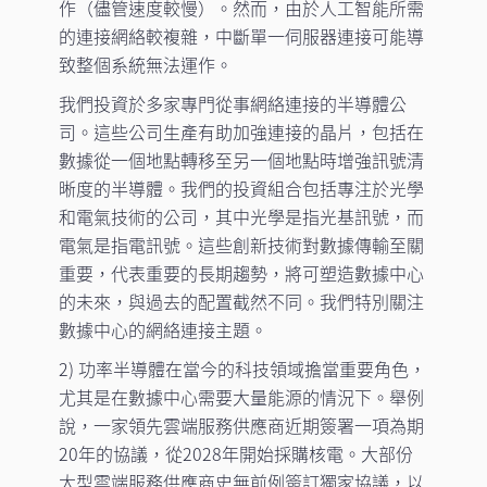
作（儘管速度較慢）。然而，由於人工智能所需
的連接網絡較複雜，中斷單一伺服器連接可能導
致整個系統無法運作。
我們投資於多家專門從事網絡連接的半導體公
司。這些公司生產有助加強連接的晶片，包括在
數據從一個地點轉移至另一個地點時增強訊號清
晰度的半導體。我們的投資組合包括專注於光學
和電氣技術的公司，其中光學是指光基訊號，而
電氣是指電訊號。這些創新技術對數據傳輸至關
重要，代表重要的長期趨勢，將可塑造數據中心
的未來，與過去的配置截然不同。我們特別關注
數據中心的網絡連接主題。
2) 功率半導體在當今的科技領域擔當重要角色，
尤其是在數據中心需要大量能源的情況下。舉例
說，一家領先雲端服務供應商近期簽署一項為期
20年的協議，從2028年開始採購核電。大部份
大型雲端服務供應商史無前例簽訂獨家協議，以