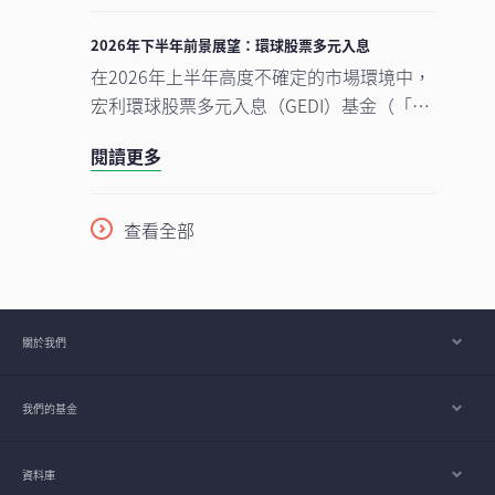
需求及實質基建投資所驅動的完整生態系
的原因。
統。隨著行業於2026年上半年錄得亮麗表
2026年下半年前景展望：環球股票多元入息
現，我們對後市展望仍然正面，認為在盈利
在2026年上半年高度不確定的市場環境中，
增長強勁、資本投資持續增加，以及企業AI
宏利環球股票多元入息（GEDI）基金（「本
使用率仍處於起步階段的支持下，行業升勢
基金」）表現穩健 ，並展現出相對較低的波
有望延續至2026年下半年，並進一步推進至
閱讀更多
動性。此成果主要來自本基金的四大投資支
2027年。
柱，採取以收益為核心的策略，並在全球多
元分散配置增長型、價值型及收益型股票。
查看全部
在《2026年下半年展望》中，亞洲區多元資
產執行總監、客戶投資組合管理主管高沛樂
闡釋了本基金的獨特架構，如何在市場周期
中提供穩定收益及捕捉潛在上升潛力，並同
關於我們
時指出下半年值得關注的主要機遇與風險。
我們的基金
資料庫