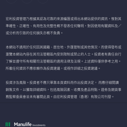
宏利投資管理乃根據其認為可靠的來源編匯或得出本網站提供的資訊，惟對其
準確性、正確性、有用性及完整性概不發表任何聲明，對因使用有關資料及／
或分析而引致的任何損失亦概不負責。
本網站不適用於任何因其國籍、居住地、外匯管制或其他情況，而使得發布或
瀏覽本網站內容在其司法管轄區內受到限制或禁止的人士。投資者有責任自行
了解並遵守所有相關司法管轄區的適用法律及法規。上述資料僅供參考之用。
所載任何資訊不應依賴作為投資建議，或視作詳細之投資建議。
投資涉及風險。投資者不應只單靠本頁資料而作出投資決定， 而應仔細閱讀
銷售文件，以獲取詳細資料，包括風險因素、收費及產品特點。證券及期貨事
務監察委員會並未有審閱此頁。由宏利投資管理（香港）有限公司刊發。