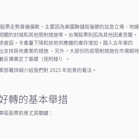
華區股票走勢普遍偏軟，主要因為美國聯儲局強硬的加息立場、地
相關的封城和其他限制措施等。台灣股票則因為其他因素受壓，
求疲弱，令產量下降和技術供應鏈的庫存增加。踏入去年第四
出支持房地產業的措施 ，另外，大部份防疫限制措施在市場期
著反彈奠定了基礎（見附錄
）。
2
部署詳細介紹我們對 2023 年前景的看法。
濟好轉的基本舉措
華區股票前景尤其關鍵：