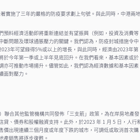
意味著實施了三年的嚴格的防疫要求劃上句號。與此同時，中港兩
們預料經濟活動即將重新連結並有望振興（例如，投資及消費等
中斷問題及環球通脹壓力的關鍵。我們認為，防疫封城措施令中
023年可望錄得5%或以上的增長，與此同時，經濟由2023年第
將於今年第一季或上半年見底回升。在我們看來，基本因素或於
調亦可推動市場揚升。儘管如此，我們認為經濟數據和基本因素
續面對壓力。
行）聯合其他監管機構共同發佈「三支箭」政策，為在岸房地產發
、債券和股權融資支持。此外，於2023 年 1 月 5 日，人行
售價出現連續三個月度或年度下跌的城市，可調低或取消首次購
地產銷售將逐步復甦。