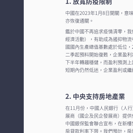
1. 放寬防疫限制
中國在2023年1月8日開關，
亦恢復通關。
鑑於中國不再追求疫情清零，我
經濟活動），有助成為遏抑物流
國國內生產總值基數處於低位，2
二季起預料開始復甦，企業盈利
下半年轉趨穩健，而盈利預測上
短期內仍然低迷，企業盈利或繼
2. 中央支持房地產業
在11月份，中國人民銀行（人
展商（國企及民企發展商）提供信貸
中國銀保監會聯合宣布，在新樓
房貸款利率下限。我們預計，房