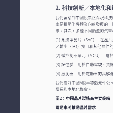
2. 科技創新／本地化
我們留意到中國股票正浮現科技
車是推動半導體業向前發展的一
求。其次，多種不同類型的汽車
(1) 系統單晶片（SoC）– 
／輸出（I/O）接口和其他零件
(2) 微控制器單元（MCU）–
(3) 記憶體 – 用於自動駕
(4) 感測器 – 用於電動車的高
我們看好中國A股半導體元件公
增長和本地化機會。
圖2：中國晶片製造商主要範疇
電動車將推動晶片需求