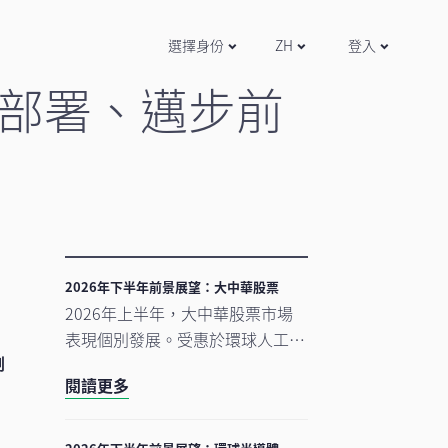
選擇身份
ZH
登入
部署、邁步前
2026年下半年前景展望：大中華股票
2026年上半年，大中華股票市場
表現個別發展。受惠於環球人工智
剖
能（AI）需求帶動科技產品出口表
閱讀更多
現強勁，中國A股及台灣加權指數
錄得顯著升幅。另一方面，MSCI
明晟中國指數出現回調，主要受外