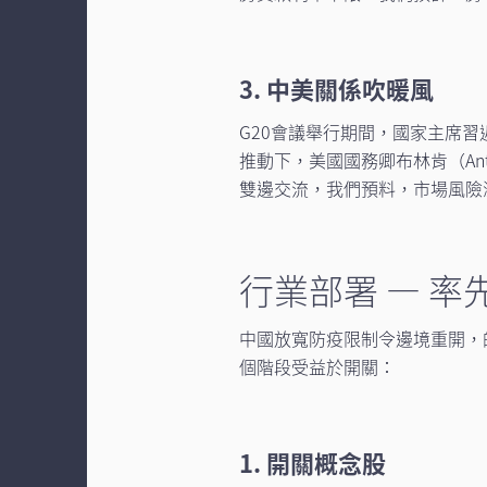
3. 中美關係吹暖風
G20會議舉行期間，國家主席
推動下，美國國務卿布林肯（Anto
雙邊交流，我們預料，市場風險溢
行業部署 — 
中國放寬防疫限制令邊境重開，
個階段受益於開關：
1. 開關概念股