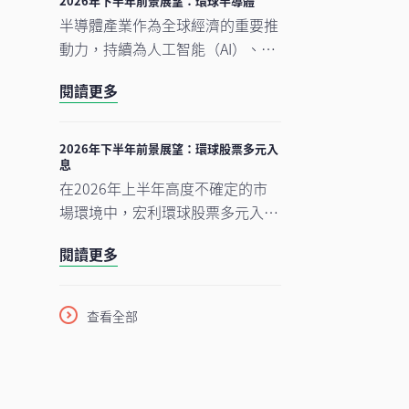
2026年下半年前景展望：環球半導體
賣市場激烈競爭下商業補貼增加，
半導體產業作為全球經濟的重要推
以及AI資本開支上升所拖累，但我
動力，持續為人工智能（AI）、雲
們認為相關因素已反映於市場價格
端運算及電氣化等長期增長趨勢提
緣
中。在今次下半年展望中，我們將
閱讀更多
供關鍵技術支援。正如我們早前的
重點分析推動中國及香港股票市場
觀點中提及，半導體是一個由結構
於2026年下半年表現的五大利好
性需求及實質基建投資所驅動的完
待
2026年下半年前景展望：環球股票多元入
因素。此外，投資團隊亦闡釋其看
息
整生態系統。隨著行業於2026年
好台灣地區科技產業增長趨勢有望
在2026年上半年高度不確定的市
上半年錄得亮麗表現，我們對後市
延續的原因。
場環境中，宏利環球股票多元入息
展望仍然正面，認為在盈利增長強
（GEDI）基金（「本基金」）表現
勁、資本投資持續增加，以及企業
閱讀更多
穩健 ，並展現出相對較低的波動
AI使用率仍處於起步階段的支持
性。此成果主要來自本基金的四大
下，行業升勢有望延續至2026年
投資支柱，採取以收益為核心的策
下半年，並進一步推進至2027
查看全部
略，並在全球多元分散配置增長
年。
型、價值型及收益型股票。在
《2026年下半年展望》中，亞洲
區多元資產執行總監、客戶投資組