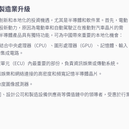
和製造業升級
創新和本地化的投資機遇，尤其是半導體和軟件業。首先，電動
股新動力，原因為電動車和自動駕駛正在推動對汽車晶片的需
半導體產品具有獨特功能，可為中國帶來重要的本地化機會：
在晶片結合中央處理器（CPU）、圖形處理器（GPU）、記憶體、輸入
的集成電路。
 電控單元（ECU）內最重要的部份，負責資訊娛樂或傳動系統。
駛、資訊娛樂和網絡連接的高密度和頻寬記憶半導體晶片。
解像度圖像感測器。
司、設計公司和製造設備供應商等價值鏈中的領導者，受惠於行