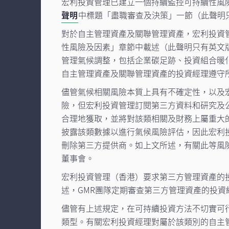
宏利投資管理已建立一個持續監控可持續性風
聲明
中標題「盡職審查及決策」一節（此聲明
對於自主管理資產及關聯管理資產，宏利投資
性風險及因素」章節中載述（此聲明只有英文
管理氣候調整，包括企業碳足跡、投資組合暖
自主管理資產及關聯管理資產的投資經理遵守
儘管氣候相關風險本質上具有不確定性，以及
險，但宏利投資管理訂閱第三方資料和研究及
合理地獲取，並將對該類相關及財務上屬重大
披露該類數據以進行氣候風險評估，因此宏利
刪除第三方提供商。如上文所述，有關此等風
董事會。
宏利投資管理（香港）要求第三方管理資產的
述，GMR團隊定期審查第三方管理資產的投
儘管有上述規定，在可持續投資方法不切實可
類型。有關宏利投資經理對屬於該類別的自主