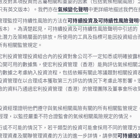
險及對某項投資而言屬相關和重要的因素（包括氣候相關風險）
只有英文版本）。我們亦在
氣候變化聲明
中更詳細地描述我們在
管理監控可持續性風險的方法在
可持續投資及可持續性風險聲明
版本）。為清楚起見，可持續投資及可持續性風險聲明中引述的
化潛力及策略層面的排放。所使用的工具及指標可能因投資組合
所有相關監管規定。
宏利投資管理投資組合內的投資對象公司不一定知悉或明確披露
公開可用的數據集，使宏利投資管理（香港）能夠評估氣候相關
的數據之考慮納入投資流程，包括依賴有關此等議題對相關投資
投資管理在以合理成本獲取第三方評估的情況下考慮此等影響。
險的資料乃通過宏利投資管理（香港）的管理團隊及董事會所收
投資經理證明他們遵守與氣候相關風險有關的所有相關監管規定，
資經理，以監控嚴重不符合證監會的氣候相關風險規定的情況。
行或不可能的情況下，若干類型的投資可能會採用不同的管理方
管理資產及關聯管理資產的方法的進一步詳情，請參閱
可持續投