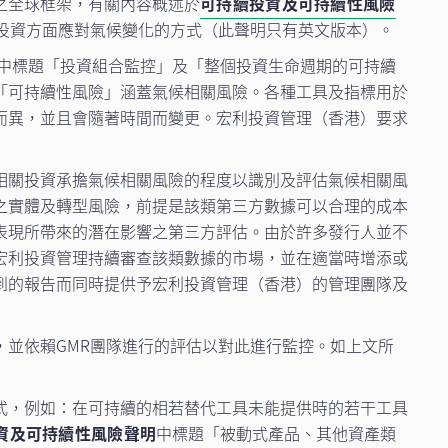
之全球框架，有關內容概述於
可持續投資及可持續性風險
投資方面應對氣候變化的方式（此聲明只有英文版本）。
中標題「投資組合監控」及「整個投資生命週期的可持續
「可持續性風險」涵蓋氣候相關風險。各種工具及指標用於
而異，並且會隨著時間而變更。宏利投資管理（香港）要求
相關投資承擔氣候相關風險的程度以識別及評估氣候相關風
之實體及轉型風險，前提是該類第三方數據可以合理的成本
表現所帶來的潛在影響之第三方評估。由於許多發行人並不
宏利投資管理持續審查該類數據的市場，並在適當時增添或
到的報告而同時提供予宏利投資管理（香港）的管理團隊及
並依賴GMR團隊進行的評估以對此進行監控。如上文所
式，例如：在可持續的相若替代工具未能提供時的若干工具
資及可持續性風險聲明
中標題「被動式產品、其他資產類