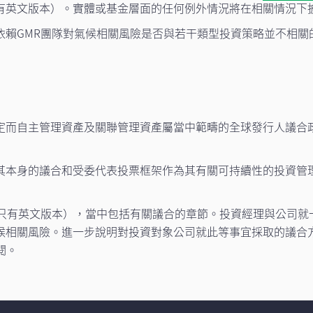
有英文版本）。實體或基金層面的任何例外情況將在相關情況下
依賴GMR團隊對氣候相關風險是否與若干類型投資策略並不相關
定而自主管理資產及關聯管理資產屬當中範疇的全球發行人議合
其本身的議合和受委代表投票框架作為其有關可持續性的投資管理
只有英文版本），當中包括有關議合的章節。投資經理與公司就
候相關風險。進一步說明對投資對象公司就此等事宜採取的議合
閱。