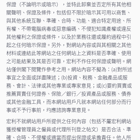
保證（不論明示或暗示），並特此卸棄並否定所有其他相
關聲明、保證及條件，包括但不限於暗示其可用以商售、
與其他系統互聯、準確、合時、功能、適合特定用途、所
有權、不帶電腦病毒或惡意編碼、不侵犯知識產權或違反
其他權利之保證或條件，以及於業務往還或履約過程中引
起之任何暗示保證。另外，對網站內容或與其相關之其他
材料或連結此等網站之任何網站上之資料是否準確、使用
之可能結果及其是否可靠，宏利不作任何保證或聲明。網
站僅供閣下閱覽作參考之用。網站內容不擬為：(a)對所述
事宜之全面或詳盡陳述；(b)投資、稅務、金融產品或服
務、會計、法律或其他專業或專家意見；或(c)要約買賣或
推薦買賣任何證券、保險／銀行／投資產品或服務、債券
或其他金融工具，而本網站用戶凡就本網站任何部分而行
事或不予行事前，均應諮詢專業意見。
宏利不就網站用戶所提供之任何內容（包括不屬宏利網站
獲授權管理員之僱員或代理所刊登之帖文）是否合法、準
確、合時、不侵權或適當而提出保證或承擔責任。他人所