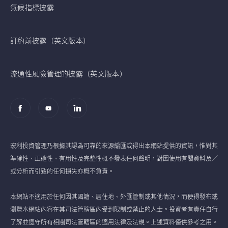
氣候指標披露
訂約前披露（英文版本）
流通性風險管理的披露（英文版本）
宏利投資管理乃根據其認為可靠的來源編匯或得出本網站提供的資訊，惟對其
準確性、正確性、有用性及完整性概不發表任何聲明，對因使用有關資料及／
或分析而引致的任何損失亦概不負責。
本網站不適用於任何因其國籍、居住地、外匯管制或其他情況，而使得發布或
瀏覽本網站內容在其司法管轄區內受到限制或禁止的人士。投資者有責任自行
了解並遵守所有相關司法管轄區的適用法律及法規。上述資料僅供參考之用。