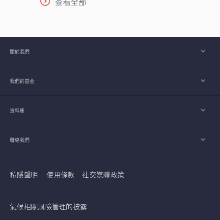
查看全部
緒的人工智能（AI）競賽之基石，理解此行
業將是掌握下一波科技競爭走向的關鍵。
關於我們
我們的基金
資料庫
聯絡我們
私隱聲明
使用條款
社交媒體政策
氣候相關風險管理的披露