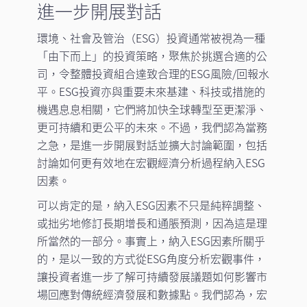
進一步開展對話
環境、社會及管治（ESG）投資通常被視為一種
「由下而上」的投資策略，聚焦於挑選合適的公
司，令整體投資組合達致合理的ESG風險/回報水
平。ESG投資亦與重要未來基建、科技或措施的
機遇息息相關，它們將加快全球轉型至更潔淨、
更可持續和更公平的未來。不過，我們認為當務
之急，是進一步開展對話並擴大討論範圍，包括
討論如何更有效地在宏觀經濟分析過程納入ESG
因素。
可以肯定的是，納入ESG因素不只是純粹調整、
或拙劣地修訂長期增長和通脹預測，因為這是理
所當然的一部分。事實上，納入ESG因素所關乎
的，是以一致的方式從ESG角度分析宏觀事件，
讓投資者進一步了解可持續發展議題如何影響市
場回應對傳統經濟發展和數據點。我們認為，宏