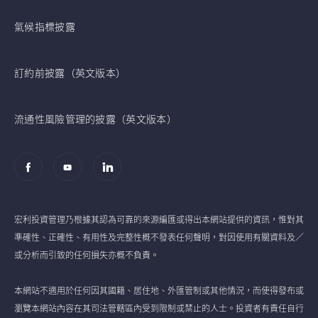
氣候指標披露
訂約前披露（英文版本）
流通性風險管理的披露（英文版本）
宏利投資管理乃根據其認為可靠的來源編匯或得出本網站提供的資訊，惟對其
準確性、正確性、有用性及完整性概不發表任何聲明，對因使用有關資料及／
或分析而引致的任何損失亦概不負責。
本網站不適用於任何因其國籍、居住地、外匯管制或其他情況，而使得發布或
瀏覽本網站內容在其司法管轄區內受到限制或禁止的人士。投資者有責任自行