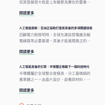
但其發展很大程度上有賴更為實在的要素。
數據中心、電網及原材料等實質資產構成支
閱讀更多
撐人工智能發展的實體基礎。隨著結構性因
素重塑投資格局，實質資產逐漸成為推動人
工智能建設的支柱。
人工智能創新：亞洲正協助打造其背後的多項關鍵技術
回顧電力剛發明時，全球先建設發電廠及輸
電線路等必要基建，其後才能展開真正的轉
型。人工智能的發展正經歷類似過程。現時
閱讀更多
企業對晶片、數據中心及電網的大規模投
資，正為人工智能應用在未來數年逐步擴展
奠下基礎。在我們看來，市場討論焦點正愈
人工智能背後的引擎：半導體正推動下一個科技時代
來愈由「人工智能採用能否延續」轉向「支
半導體屬於全球整合度極高、分工最精細的
撐人工智能發展的關鍵基建如何落地與擴
產業鏈之一。由晶片設計、設備與材料，到
建」。在這個發展進程中，亞洲看來正扮演
製造及商業化，單是一枚智能手機晶片的生
重要角色。
閱讀更多
產流程，已橫跨多個大洲、涉及多個國家，
為企業、消費者及投資者帶來龐大機遇。隨
着半導體愈來愈成為一場不少人尚未準備就