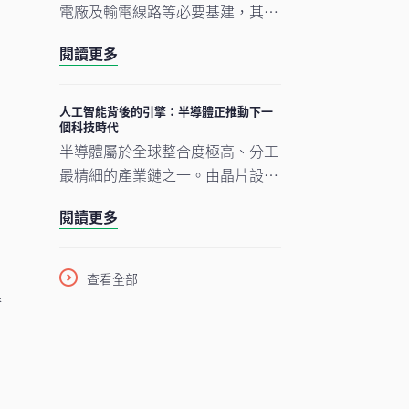
電廠及輸電線路等必要基建，其後
才能展開真正的轉型。人工智能的
閱讀更多
發展正經歷類似過程。現時企業對
晶片、數據中心及電網的大規模投
資，正為人工智能應用在未來數年
人工智能背後的引擎：半導體正推動下一
個科技時代
逐步擴展奠下基礎。在我們看來，
半導體屬於全球整合度極高、分工
市場討論焦點正愈來愈由「人工智
最精細的產業鏈之一。由晶片設
能採用能否延續」轉向「支撐人工
計、設備與材料，到製造及商業
年
智能發展的關鍵基建如何落地與擴
閱讀更多
化，單是一枚智能手機晶片的生產
建」。在這個發展進程中，亞洲看
流程，已橫跨多個大洲、涉及多個
來正扮演重要角色。
國家，為企業、消費者及投資者帶
查看全部
來龐大機遇。隨着半導體愈來愈成
券
為一場不少人尚未準備就緒的人工
智能（AI）競賽之基石，理解此行
業將是掌握下一波科技競爭走向的
關鍵。