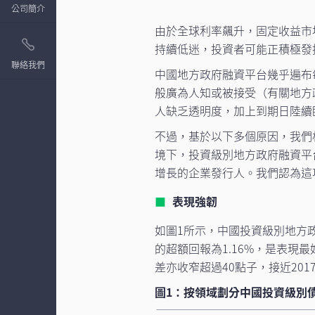
公司簡介
由於全球利率飆升，固定收益市
持續低迷，投資者可能正積極發
聯絡我們
中國地方政府融資平台幾乎遍布每
般廣為人知或被接受（有關地方
人缺乏透明度，加上到期日陸續
不過，基於以下多個原因，我們
境下，投資級別地方政府融資平
增長的企業發行人。我們認為這
表現強韌
如圖1所示，中國投資級別地方政
的超額回報為1.16%，是表
差亦收窄超過40點子，接近201
圖1：按領域劃分中國投資級別