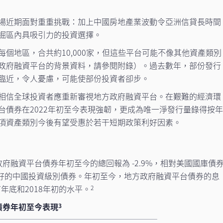
場近期面對重重挑戰：加上中國房地產業波動令亞洲信貸長時間
掘區內具吸引力的投資選擇。
個地區，合共約10,000家，但這些平台可能不像其他資產類別
政府融資平台的背景資料，請參閱附錄）。過去數年，部份發行
臨近，令人憂慮，可能使部份投資者卻步。
相信全球投資者應重新審視地方政府融資平台。在艱難的經濟環
台債券在2022年初至今表現強韌，更成為唯一淨發行量錄得按
項資產類別今後有望受惠於若干短期政策利好因素。
府融資平台債券年初至今的總回報為 -2.9%，相對美國國庫債
現最好的中國投資級別債券。年初至今，地方政府融資平台債券的息
7年底和2018年初的水平。
2
債券年初至今表現
3