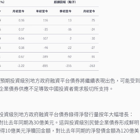
我們預期投資級別地方政府融資平台債券將繼續表現出色，可能受
企業債券供應不足導致中國投資者需求殷切所支持。
投資級別地方政府融資平台債券錄得淨發行量按年大幅增長：
元，對比去年同期為30億美元。這與投資級別民營企業債券形成鮮明
錄得10億美元淨贖回金額，對比去年同期的淨發債金額為120億美