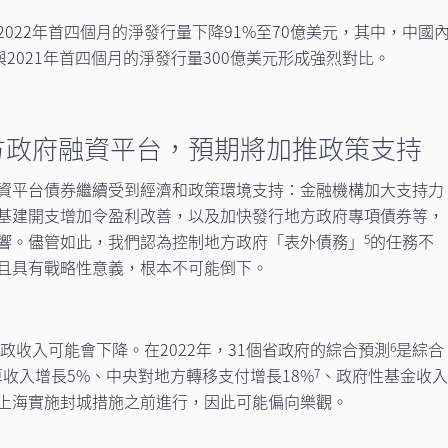
022年首四個月的淨發行量下降91%至70億美元，其中，中國
與2021年首四個月的淨發行量300億美元形成強烈對比。
方政府融資平台，預期將加推政策支持
資平台債券繼續受到經濟和政策環境支持：金融機構加大支持力
基建開支增加令盈利改善，以及加快發行地方政府專項債券等，
響。儘管如此，我們認為控制地方政府「表外債務」
的任務不
5
且具有戰略性意義，根本不可能倒下。
財政收入可能會下降。在2022年，31個省政府的綜合預測
是綜合
6
收入增長5%、中央對地方轉移支付增長18%
、政府性基金收
7
在上海實施封城措施之前進行，因此可能偏向樂觀。