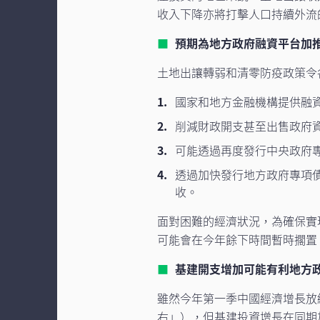
收入下降亦將打擊人口持續外流
預期為地方政府融資平台加
土地出讓轉弱和清零防疫政策令
國家和地方金融機構提供融
削減財政開支甚至出售政府
可能透過再度發行中央政府
透過加快發行地方政府專項
收。
面對困難的經濟狀況，為確保實
可能會在今年餘下時間暫時擱置
基建開支增加可能有利地方
雖然今年第一季中國經濟增長放緩至
右」），但基建投資增長在同期加快