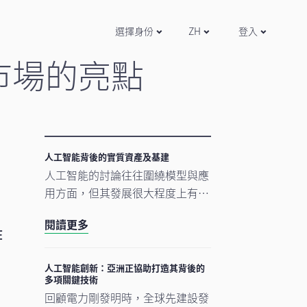
選擇身份
ZH
登入
市場的亮點
人工智能背後的實質資產及基建
人工智能的討論往往圍繞模型與應
用方面，但其發展很大程度上有賴
更為實在的要素。數據中心、電網
閱讀更多
及原材料等實質資產構成支撐人工
在
智能發展的實體基礎。隨著結構性
因素重塑投資格局，實質資產逐漸
人工智能創新：亞洲正協助打造其背後的
多項關鍵技術
成為推動人工智能建設的支柱。
回顧電力剛發明時，全球先建設發