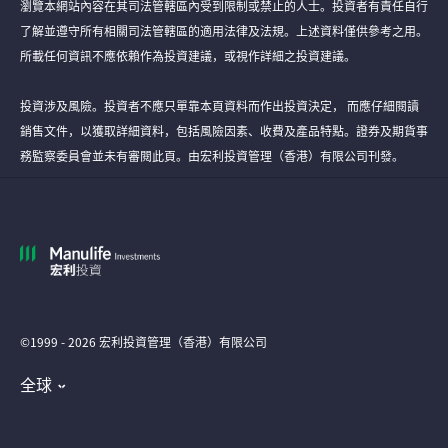
瀏覽本網站內容在其司法管轄區內受到限制或禁止的人士。投資者有責任自行
了解並遵守所有相關司法管轄區的適用法律及法規。上述資料僅供參考之用。
所載任何資訊不應依賴作為投資建議，或視作詳細之投資建議。
投資涉及風險。投資者不應只單靠本頁資料而作出投資決定， 而應仔細閱讀
銷售文件，以獲取詳細資料，包括風險因素、收費及產品特點。證券及期貨事
務監察委員會並未有審閱此頁。由宏利投資管理（香港）有限公司刊發。
©1999 - 2026 宏利投資管理（香港）有限公司
全球