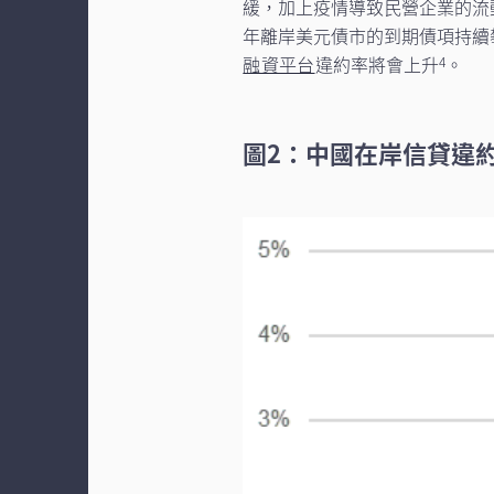
緩，加上疫情導致民營企業的流動
年離岸美元債市的到期債項持續
融資平台
違約率將會上升
。
4
圖2：中國在岸信貸違