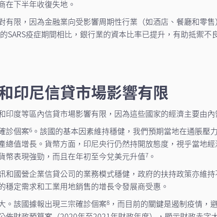
商在下半年收復失地。
對有限，因為金融業向受影響周期性行業（如酒店、餐廳和零售
年的SARS疫症期間相比，銀行業的資本比率已提升，有助抵禦不
和印尼信貸市場影響有限
和印度等區內信貸市場影響有限，因為這些國家的經濟主要由內
確診個案
。該國的基本因素維持穩健，我們預期當地在通脹壓
6
產總值增長。貨幣方面，印尼央行仍然持開放態度，視乎當地經
貨幣表現強勁，而且在年初至今兌美元升值
。
7
訊和國營企業信貸公司的業務模式穩健，政府的扶持政策亦維持
的穩定需求和工業用地銷售的增長令發展商受惠。
大。該國據報出現三宗確診個案
，而目前的關鍵是遏制疫情，
8
佈財政預算案（2020年至2021年財政年度），顯示財政赤字