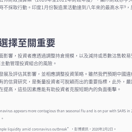
時不採取行動。印度1月份製造業活動達到八年來的最高水平
，
9
選擇至關重要
面影響，投資者應透過調整持倉規模，以及減持或悉數沽售較易
而主動管理投資組合的風險。
發展及評估其影響，並相應調整投資策略。雖然我們預期中國違
有的信貸研究，是衡量投資者可脫穎而出的重要指標，此外，嚴
在提高，這些因素應能有助投資者克服短期內的負面衝擊。
navirus appears more contagious than seasonal flu and is on par with SARS in 
日。
le liquidity amid coronavirus outbreak”
，彭博資訊，2020年2月2日。