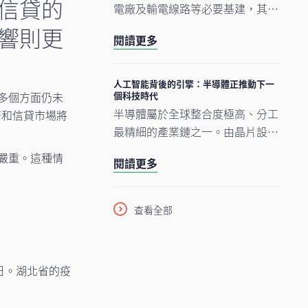
信貸的
電廠及輸電線路等必要基建，其後
才能展開真正的轉型。人工智能的
響則更
閱讀更多
發展正經歷類似過程。現時企業對
晶片、數據中心及電網的大規模投
資，正為人工智能應用在未來數年
人工智能背後的引擎：半導體正推動下一
多個方面仍未
個科技時代
逐步擴展奠下基礎。在我們看來，
半導體屬於全球整合度極高、分工
濟和信貸市場將
市場討論焦點正愈來愈由「人工智
最精細的產業鏈之一。由晶片設
能採用能否延續」轉向「支撐人工
計、設備與材料，到製造及商業
智能發展的關鍵基建如何落地與擴
嚴重。這種情
閱讀更多
化，單是一枚智能手機晶片的生產
建」。在這個發展進程中，亞洲看
流程，已橫跨多個大洲、涉及多個
來正扮演重要角色。
國家，為企業、消費者及投資者帶
查看全部
來龐大機遇。隨着半導體愈來愈成
為一場不少人尚未準備就緒的人工
智能（AI）競賽之基石，理解此行
日。湖北省的疫
業將是掌握下一波科技競爭走向的
關鍵。