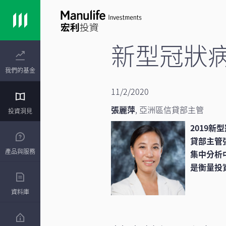
新型冠狀
我們的基金
11/2/2020
張麗萍
, 亞洲區信貸部主管
投資洞見
2019新
貸部主管
產品與服務
集中分析
是衡量投
資料庫