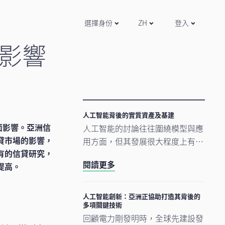
選擇身份
ZH
登入
影響
人工智能背後的實質資產及基建
負面影響。亞洲信
人工智能的討論往往圍繞模型與應
貸市場的影響，
用方面，但其發展很大程度上有賴
有的信貸研究，
更為實在的要素。數據中心、電網
閱讀更多
提高。
及原材料等實質資產構成支撐人工
智能發展的實體基礎。隨著結構性
因素重塑投資格局，實質資產逐漸
人工智能創新：亞洲正協助打造其背後的
多項關鍵技術
成為推動人工智能建設的支柱。
回顧電力剛發明時，全球先建設發