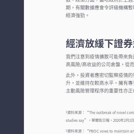
期，有關數據應會令評級機構暫
經濟強勁。
經濟放緩下證券
我們注意到疫情擴散可能帶來負
高風險/高收益的公司倉盤，從
此外，投資者應密切監察疫情的
升，並維持在較高水平，擁有專
主動風險管理程序的重要性亦正
資料來源：
“The outbreak of novel coro
1
studies say”
，華爾街日報，2020年2月2
資料來源：
“PBOC vows to maintain amp
2