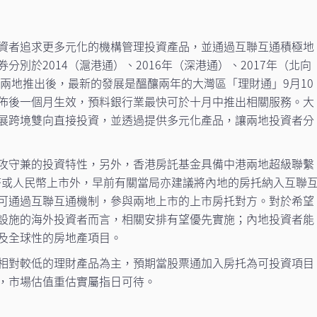
資者追求更多元化的機構管理投資產品，並通過互聯互通積極地
別於2014（滬港通）、2016年（深港通）、2017年（北向
港兩地推出後，最新的發展是醞釀兩年的大灣區「理財通」9月10
佈後一個月生效，預料銀行業最快可於十月中推出相關服務。大
展跨境雙向直接投資，並透過提供多元化產品，讓兩地投資者分
攻守兼的投資特性，另外，香港房託基金具備中港兩地超級聯繫
幣或人民幣上市外，早前有關當局亦建議將內地的房托納入互聯
可通過互聯互通機制，參與兩地上市的上市房托對方。對於希望
設施的海外投資者而言，相關安排有望優先實施；內地投資者能
及全球性的房地產項目。
相對較低的理財產品為主，預期當股票通加入房托為可投資項目
，市場估值重估實屬指日可待。