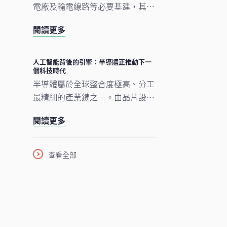
電廠及輸電線路等必要基建，其後
才能展開真正的轉型。人工智能的
閱讀更多
發展正經歷類似過程。現時企業對
晶片、數據中心及電網的大規模投
年
資，正為人工智能應用在未來數年
人工智能背後的引擎：半導體正推動下一
制
個科技時代
逐步擴展奠下基礎。在我們看來，
半導體屬於全球整合度極高、分工
市場討論焦點正愈來愈由「人工智
最精細的產業鏈之一。由晶片設
能採用能否延續」轉向「支撐人工
計、設備與材料，到製造及商業
智能發展的關鍵基建如何落地與擴
閱讀更多
化，單是一枚智能手機晶片的生產
建」。在這個發展進程中，亞洲看
流程，已橫跨多個大洲、涉及多個
來正扮演重要角色。
國家，為企業、消費者及投資者帶
查看全部
來龐大機遇。隨着半導體愈來愈成
為一場不少人尚未準備就緒的人工
智能（AI）競賽之基石，理解此行
業將是掌握下一波科技競爭走向的
關鍵。