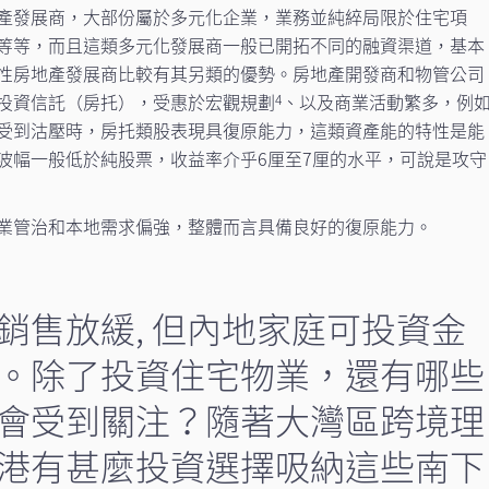
產發展商，大部份屬於多元化企業，業務並純綷局限於住宅項
等等，而且這類多元化發展商一般已開拓不同的融資渠道，基本
性房地產發展商比較有其另類的優勢。房地產開發商和物管公司
投資信託（房托），受惠於宏觀規劃
、以及商業活動繁多，例
4
受到沽壓時，房托類股表現具復原能力，這類資產能的特性是能
波幅一般低於純股票，收益率介乎6厘至7厘的水平，可說是攻守
業管治和本地需求偏強，整體而言具備良好的復原能力。
目銷售放緩, 但內地家庭可投資金
。除了投資住宅物業，還有哪些
會受到關注？隨著大灣區跨境理
港有甚麼投資選擇吸納這些南下