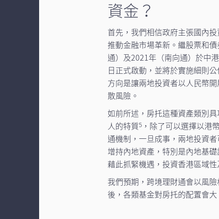
資金？
首先，我們相信政府主張國內投
推動金融市場革新。繼股票和債券分
通）及2021年（南向通）於中
日正式啟動，並將於實施細則公
方向是讓兩地投資者以人民幣開
散風險。
如前所述，房托這種資產類別具
人的特質
，除了可以選擇以港
5
通機制，一旦成事，兩地投資者
增持內地資產，特別是內地基礎
藉此抓緊機遇，投資香港區域性
我們預期，跨境理財通會以風險
後，各類基金對房托的配置會大