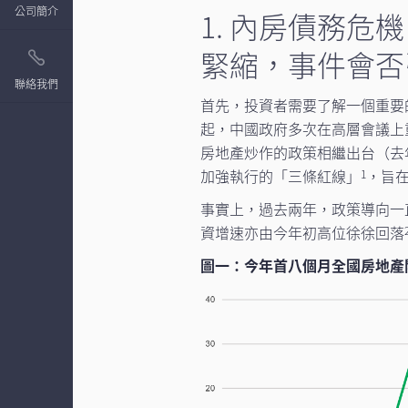
公司簡介
1. 內房債務
緊縮，事件會否
聯絡我們
首先，投資者需要了解一個重要
起，中國政府多次在高層會議上
房地產炒作的政策相繼出台（去年
加強執行的「三條紅線」
，旨
1
事實上，過去兩年，政策導向一
資增速亦由今年初高位徐徐回落
圖一：今年首八個月全國房地產