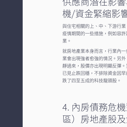
供應商潛在影響
機/資金緊縮影
與住宅相關的上、中、下游行業
疫情期間的一些措施，例如容許
業。
就房地產業本身而言，行業內一
業會出現強者愈強的情況。另外
靜過來，股價亦出現明顯反彈。
已見止跌回穩，不排除資金因早
跌了四至五成的科技龍頭股。
4. 內房債務
區）房地產股及