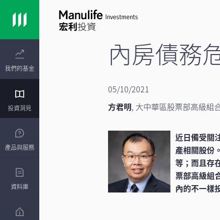
內房債務
我們的基金
05/10/2021
方君明
,
大中華區股票部高級組
投資洞見
近日備受關
產品與服務
產相關股份
等；而且存
票部高級組
資料庫
內的不一樣