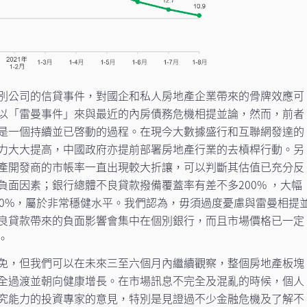
別公司的信貸事件，對國企和私人房地產企業帶來的骨牌效應可
以「雷曼事件」來與最近的內房債務危機相提並論，然而，前者
是一個持續並已啓動的過程。在現今大數據盛行和互聯網發達的
力大大提高，中國政府亦提前部署房地產行業的去槓桿行動。另
產開發商的市帳率一直出現較大折讓，可以判斷其估值已充分反
負面因素；銀行總體不良貸款撥備覆蓋率有差不多200% ，大幅
150%，屬於非常穩健水平。我們認為，毋須過度憂慮與雷曼相提
良貸款帶來的負面影響會集中在個別銀行，而且市場價格已一定
。
免，但我們可以在未來三至六個月內繼續觀察，整個房地產板塊
全過渡並朝向健康增長。在市場訊息不完全及混亂的時候，個人
究能力的投資專家的意見，特別是見證過不少金融危機及了解不