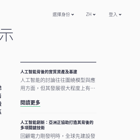
選擇身份
ZH
登入
示
人工智能背後的實質資產及基建
人工智能的討論往往圍繞模型與應
地
用方面，但其發展很大程度上有賴
售
更為實在的要素。數據中心、電網
閱讀更多
股
及原材料等實質資產構成支撐人工
區
智能發展的實體基礎。隨著結構性
因素重塑投資格局，實質資產逐漸
人工智能創新：亞洲正協助打造其背後的
多項關鍵技術
成為推動人工智能建設的支柱。
回顧電力剛發明時，全球先建設發