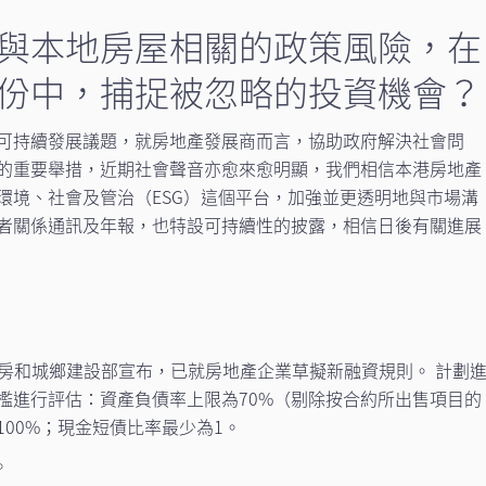
目前與本地房屋相關的政策風險，在
份中，捕捉被忽略的投資機會？
可持續發展議題，就房地產發展商而言，協助政府解決社會問
的重要舉措，近期社會聲音亦愈來愈明顯，我們相信本港房地產
環境、社會及管治（ESG）這個平台，加強並更透明地與市場溝
者關係通訊及年報，也特設可持續性的披露，相信日後有關進展
住房和城鄉建設部宣布，已就房地產企業草擬新融資規則。 計劃
檻進行評估：資產負債率上限為70%（剔除按合約所出售項目的
00%；現金短債比率最少為1。
。