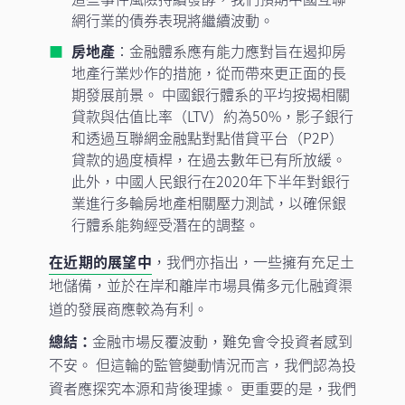
網行業的債券表現將繼續波動。
房地產
：金融體系應有能力應對旨在遏抑房
地產行業炒作的措施，從而帶來更正面的長
期發展前景。 中國銀行體系的平均按揭相關
貸款與估值比率（LTV）約為50%，影子銀行
和透過互聯網金融點對點借貸平台（P2P）
貸款的過度槓桿，在過去數年已有所放緩。
此外，中國人民銀行在2020年下半年對銀行
業進行多輪房地產相關壓力測試，以確保銀
行體系能夠經受潛在的調整。
在近期的展望中
，我們亦指出，一些擁有充足土
地儲備，並於在岸和離岸市場具備多元化融資渠
道的發展商應較為有利。
總結：
金融市場反覆波動，難免會令投資者感到
不安。 但這輪的監管變動情況而言，我們認為投
資者應探究本源和背後理據。 更重要的是，我們