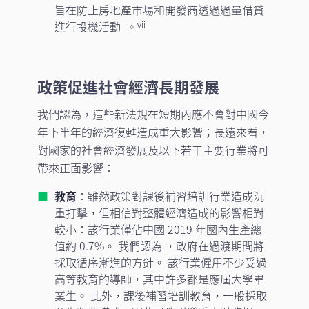
旨在防止房地產市場和開發商透過過量借貸
進行投機活動 。
vii
政策促進社會經濟長期發展
我們認為，這些新法規在短期內應不會對中國今
年下半年的經濟復甦造成重大影響；長遠來看，
對國家的社會經濟發展及以下若干主要行業將可
帶來正面影響：
教育
：雖然政策對課後補習培訓行業造成沉
重打擊，但相信對整體經濟造成的影響相對
較小：該行業僅佔中國 2019 年國內生產總
值約 0.7%。 我們認為 ，政府在過渡期間將
採取循序漸進的方針。 該行業僱用不少受過
高等教育的導師，其中許多都是應屆大學畢
業生。 此外，課後補習培訓教育，一般採取