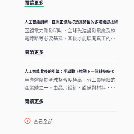
閱讀更多
撐人工智能發展的實體基礎。隨著結構性因
素重塑投資格局，實質資產逐漸成為推動人
工智能建設的支柱。
人工智能創新：亞洲正協助打造其背後的多項關鍵技術
回顧電力剛發明時，全球先建設發電廠及輸
電線路等必要基建，其後才能展開真正的轉
型。人工智能的發展正經歷類似過程。現時
閱讀更多
企業對晶片、數據中心及電網的大規模投
資，正為人工智能應用在未來數年逐步擴展
奠下基礎。在我們看來，市場討論焦點正愈
人工智能背後的引擎：半導體正推動下一個科技時代
來愈由「人工智能採用能否延續」轉向「支
半導體屬於全球整合度極高、分工最精細的
撐人工智能發展的關鍵基建如何落地與擴
產業鏈之一。由晶片設計、設備與材料，到
建」。在這個發展進程中，亞洲看來正扮演
製造及商業化，單是一枚智能手機晶片的生
重要角色。
閱讀更多
產流程，已橫跨多個大洲、涉及多個國家，
為企業、消費者及投資者帶來龐大機遇。隨
着半導體愈來愈成為一場不少人尚未準備就
查看全部
緒的人工智能（AI）競賽之基石，理解此行