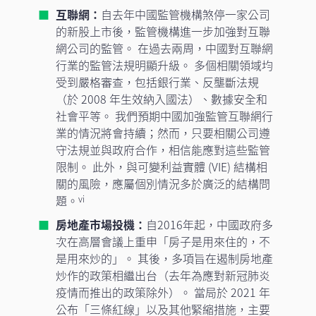
互聯網：
自去年中國監管機構煞停一家公司
的新股上市後，監管機構進一步加強對互聯
網公司的監管。 在過去兩周，中國對互聯網
行業的監管法規明顯升級。 多個相關領域均
受到嚴格審查，包括銀行業、反壟斷法規
（於 2008 年生效納入國法）、數據安全和
社會平等。 我們預期中國加強監管互聯網行
業的情況將會持續；然而，只要相關公司遵
守法規並與政府合作，相信能應對這些監管
限制。 此外，與可變利益實體 (VIE) 結構相
關的風險，應屬個別情況多於廣泛的結構問
題。
vi
房地產市場投機：
自2016年起，中國政府多
次在高層會議上重申「房子是用來住的，不
是用來炒的」。 其後，多項旨在遏制房地產
炒作的政策相繼出台（去年為應對新冠肺炎
疫情而推出的政策除外）。 當局於 2021 年
公布「三條紅線」以及其他緊縮措施，主要