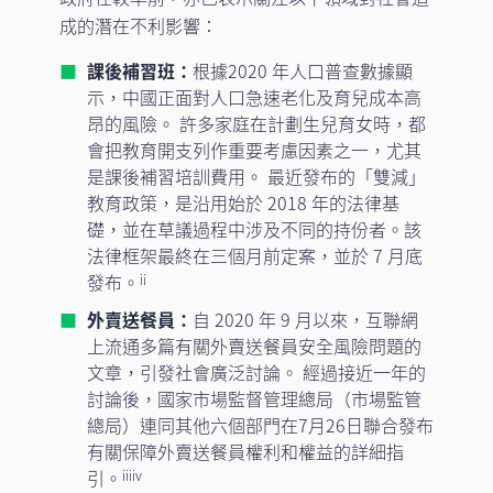
成的潛在不利影響：
課後補習班：
根據2020 年人口普查數據顯
示，中國正面對人口急速老化及育兒成本高
昂的風險。 許多家庭在計劃生兒育女時，都
會把教育開支列作重要考慮因素之一，尤其
是課後補習培訓費用。 最近發布的「雙減」
教育政策，是沿用始於 2018 年的法律基
礎，並在草議過程中涉及不同的持份者。該
法律框架最終在三個月前定案，並於 7 月底
發布。
ii
外賣送餐員：
自 2020 年 9 月以來，互聯網
上流通多篇有關外賣送餐員安全風險問題的
文章，引發社會廣泛討論。 經過接近一年的
討論後，國家市場監督管理總局（市場監管
總局）連同其他六個部門在7月26日聯合發布
有關保障外賣送餐員權利和權益的詳細指
引。
iiiiv