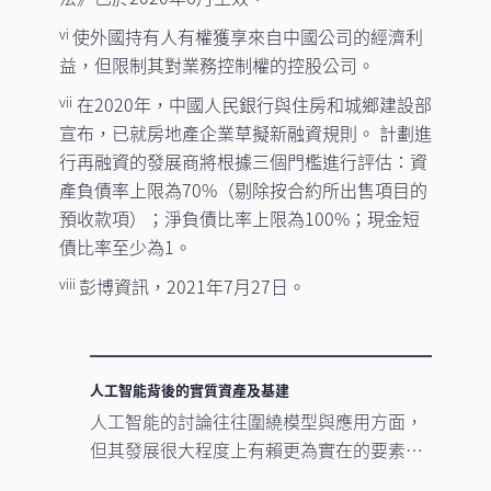
使外國持有人有權獲享來自中國公司的經濟利
vi
益，但限制其對業務控制權的控股公司。
在2020年，中國人民銀行與住房和城鄉建設部
vii
宣布，已就房地產企業草擬新融資規則。 計劃進
行再融資的發展商將根據三個門檻進行評估：資
產負債率上限為70%（剔除按合約所出售項目的
預收款項）；淨負債比率上限為100%；現金短
債比率至少為1。
彭博資訊，2021年7月27日。
viii
人工智能背後的實質資產及基建
人工智能的討論往往圍繞模型與應用方面，
但其發展很大程度上有賴更為實在的要素。
數據中心、電網及原材料等實質資產構成支