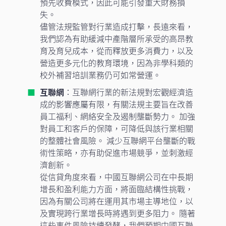
預先收費模式，因此可能引發重大財務損
失。
儘管法規監管對行業造成打擊，長遠來看，
我們認為有助緩減中產階層所承受的高昂教
育及育兒成本，從而釋放更多消費力，以及
營造更多元化的教育環境，因為非學科類的
校外補習培訓業務仍可如常營運。
互聯網
：互聯網行業的新法規對宏觀經濟造
成的影響應屬有限，有關法規主要旨在改善
員工福利、網絡安全及遏制壟斷勢力。 加強
對員工和客戶的保障，可降低與該行業相關
的整體社會風險。 減少互聯網平台壟斷的戰
術性策略，亦有助促進市場競爭，並刺激經
濟創新。
從信貸角度來看，中國互聯網公司在中長期
增長和盈利能力方面，將面臨結構性挑戰，
因為有關公司將在運用其市場主導地位，以
及實現跨行業增長時將遇到更多阻力。 隨著
這些事件風險持續發酵，我們預期中國互聯