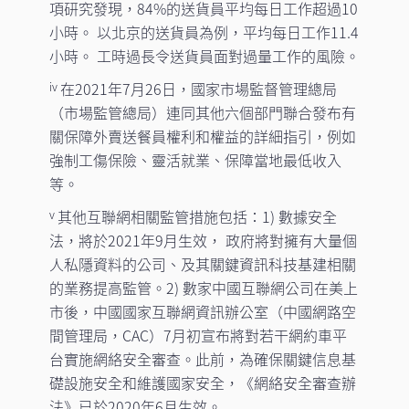
項研究發現，84%的送貨員平均每日工作超過10
小時。 以北京的送貨員為例，平均每日工作11.4
小時。 工時過長令送貨員面對過量工作的風險。
在2021年7月26日，國家市場監督管理總局
iv
（市場監管總局）連同其他六個部門聯合發布有
關保障外賣送餐員權利和權益的詳細指引，例如
強制工傷保險、靈活就業、保障當地最低收入
等。
其他互聯網相關監管措施包括：1) 數據安全
v
法，將於2021年9月生效， 政府將對擁有大量個
人私隱資料的公司、及其關鍵資訊科技基建相關
的業務提高監管。2) 數家中國互聯網公司在美上
市後，中國國家互聯網資訊辦公室（中國網路空
間管理局，CAC）7月初宣布將對若干網約車平
台實施網絡安全審查。此前，為確保關鍵信息基
礎設施安全和維護國家安全，《網絡安全審查辦
法》已於2020年6月生效。