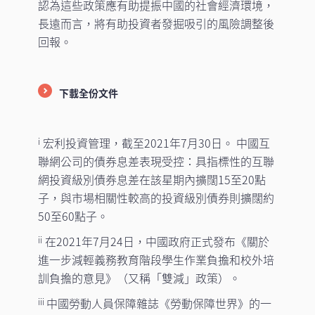
認為這些政策應有助提振中國的社會經濟環境，
長遠而言，將有助投資者發掘吸引的風險調整後
回報。
下載全份文件
宏利投資管理，截至2021年7月30日。 中國互
i
聯網公司的債券息差表現受控：具指標性的互聯
網投資級別債券息差在該星期內擴闊15至20點
子，與市場相關性較高的投資級別債券則擴闊約
50至60點子。
在2021年7月24日，中國政府正式發布《關於
ii
進一步減輕義務教育階段學生作業負擔和校外培
訓負擔的意見》（又稱「雙減」政策）。
中國勞動人員保障雜誌《勞動保障世界》的一
iii