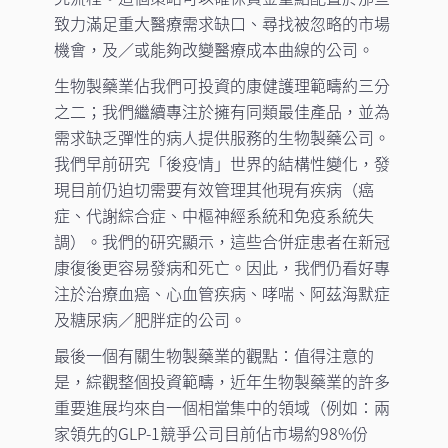
致力滿足重大醫療需求缺口、尋找被忽略的市場
機會，及／或能夠改變醫療成本曲線的公司。
生物製藥業佔我們可投資的康健護理範疇約三分
之二；我們繼續專注於擁有同類最佳產品，並為
需求缺乏彈性的病人提供服務的生物製藥公司。
我們早前研究「後疫情」世界的結構性變化，發
現目前仍迫切需要有效管理其他現有疾病（癌
症、代謝綜合症、中樞神經系統和免疫系統失
調）。我們的研究顯示，這些合併症患者在新冠
康復後更容易發病和死亡。因此，我們仍看好專
注於治療血癌、心血管疾病、哮喘、阿茲海默症
及糖尿病／肥胖症的公司。
最後一個有關生物製藥業的觀點：值得注意的
是，綜觀整個投資範疇，近年生物製藥業的許多
重要進展均來自一個相當集中的領域（例如：兩
家領先的GLP-1競爭公司目前佔市場約98%份