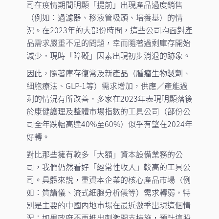
司在疫情期間明顯「提前」出現產品過度銷售
（例如：過濾器、移液管吸頭、培養基）的情
況。在2023年的大部份時間，這些公司均面對產
品需求嚴重不足的問題，幸而隨著過剩庫存開始
減少，現時「障礙」因素出現初步消退的跡象。
因此，隨著庫存復常及新產品（腫瘤生物製劑、
細胞療法、GLP-1等）需求增加，供應／產能過
剩的情況有所改善，多家在2023年表現明顯落後
於康健護理及整體市場指數的工具公司（部份公
司全年跌幅高達40%至60%）似乎有望在2024年
好轉。
對比那些擁有較多「大額」資本設備業務的公
司，我們仍然看好「經常性收入」較高的工具公
司。具體來說，重資本企業的核心產品市場（例
如：質譜儀、流式細胞分析儀等）需求轉弱，特
別是主要的中國內地市場在最近數季出現這個情
況；如果政府不再推出刺激開支措施，預計這股