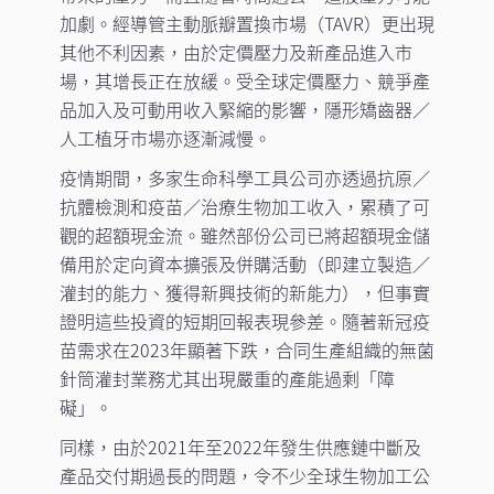
加劇。經導管主動脈瓣置換市場（TAVR）更出現
其他不利因素，由於定價壓力及新產品進入市
場，其增長正在放緩。受全球定價壓力、競爭產
品加入及可動用收入緊縮的影響，隱形矯齒器／
人工植牙市場亦逐漸減慢。
疫情期間，多家生命科學工具公司亦透過抗原／
抗體檢測和疫苗／治療生物加工收入，累積了可
觀的超額現金流。雖然部份公司已將超額現金儲
備用於定向資本擴張及併購活動（即建立製造／
灌封的能力、獲得新興技術的新能力），但事實
證明這些投資的短期回報表現參差。隨著新冠疫
苗需求在2023年顯著下跌，合同生產組織的無菌
針筒灌封業務尤其出現嚴重的產能過剩「障
礙」。
同樣，由於2021年至2022年發生供應鏈中斷及
產品交付期過長的問題，令不少全球生物加工公