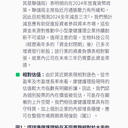
其是聯儲局）表明傾向在2024年放寬貨幣政
策。聯儲局主席指近月通脹壓力有所緩和，
因此目前預測2024全年減息三次
。我們預計
3
減息應有助促進投資者參與資本市場。這些
資金來源對推動中小型康健護理企業持續創
新不可或缺。值得注意的是，生物科技公司
（經歷兩年多的「資金封閉期」後）已多次
增資發行新股；該行業的資產負債表相對緊
張，故業內公司在未來三年仍需要此資金渠
道。
相對估值：
由於其近期表現相對遜色，從市
盈率及市盈增長率來看，康健護理股現時的
估值較大市指數有明顯折讓。因此，我們認
為個別股票的內在價值被低估，可能存在顯
著的上升空間。我們相信康健護理業具有防
守特質，加上個別企業的內部增長穩健，應
可在整個市場周期表現強勁（圖1）。
圖1：環球康健護理股在不同周期相對於大市的