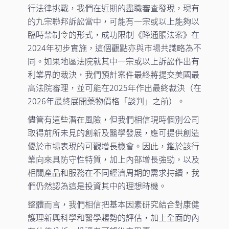
行法律挑戰，我們在近期的盡職審查發現，現有
的九宗聯邦訴訟當中，可能有一宗或以上能夠以
臨時禁制令的形式，成功限制《降通脹法案》在
2024年初步實施，這個觀點亦與市場共識略為不
同。如果地區法院就其中一宗或以上訴訟作出有
利業界的裁決，我們預計案件最終將提交美國最
高法院審理，並可能在2025年作出最終裁決（在
2026年最終展開藥物價格「談判」之前）。
儘管有這些潛在風險，但我們相信現時個別公司
取得前所未見的創新及醫學發展，應可提供創造
優於市場表現的可觀增長機會。因此，鑑於該行
業向來具防守性特質，加上內部增長強勁，以及
相關產品和服務在不同經濟周期的需求持續，我
們仍然認為這是投資其中的理想時機。
整體而言，我們相信把基本因素研究結合對康健
護理新興科學和醫學趨勢的評估，加上全面的內