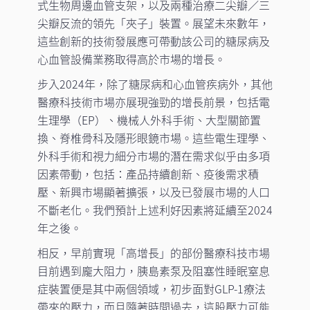
式生物周邊血管支架，以及兩種治療二尖瓣／三
尖瓣反流的領先「夾子」裝置。展望未來數年，
這些創新的技術發展應可帶動該公司的糖尿病及
心血管設備業務取得高於市場的增長。
步入2024年，除了糖尿病和心血管疾病外，其他
醫療科技術市場亦展現強勁的增長前景，包括電
生理學（EP）、機械人外科手術、大型關節置
換、脊椎骨科及隱形眼鏡市場。這些電生理學、
外科手術和視力細分市場的潛在需求似乎由多項
因素帶動，包括：產品持續創新、疫後需求積
壓、新興市場顯著擴張，以及已發展市場的人口
不斷老化。我們預計上述利好因素將延續至2024
年之後。
相反，早前實現「高增長」的部份醫療科技市場
目前遇到龐大阻力，胰島素泵及阻塞性睡眠窒息
症裝置便是其中兩個領域，初步面對GLP-1療法
帶來的壓力，而且隨著時間過去，這股壓力可能