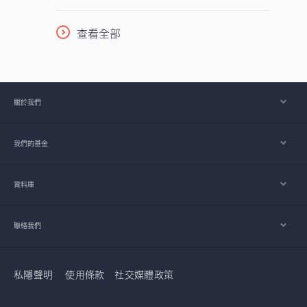
2027年。
柱，採取以收益為核心的策略，並在全球多
元分散配置增長型、價值型及收益型股票。
查看全部
在《2026年下半年展望》中，亞洲區多元資
產執行總監、客戶投資組合管理主管高沛樂
闡釋了本基金的獨特架構，如何在市場周期
中提供穩定收益及捕捉潛在上升潛力，並同
關於我們
時指出下半年值得關注的主要機遇與風險。
我們的基金
資料庫
聯絡我們
私隱聲明
使用條款
社交媒體政策