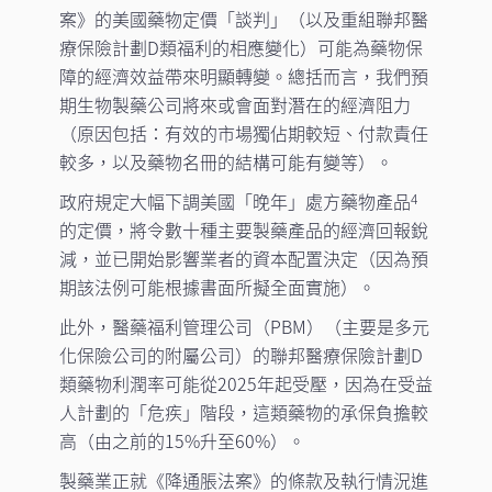
案》的美國藥物定價「談判」（以及重組聯邦醫
療保險計劃D類福利的相應變化）可能為藥物保
障的經濟效益帶來明顯轉變。總括而言，我們預
期生物製藥公司將來或會面對潛在的經濟阻力
（原因包括：有效的市場獨佔期較短、付款責任
較多，以及藥物名冊的結構可能有變等）。
政府規定大幅下調美國「晚年」處方藥物產品
4
的定價，將令數十種主要製藥產品的經濟回報銳
減，並已開始影響業者的資本配置決定（因為預
期該法例可能根據書面所擬全面實施）。
此外，醫藥福利管理公司（PBM）（主要是多元
化保險公司的附屬公司）的聯邦醫療保險計劃D
類藥物利潤率可能從2025年起受壓，因為在受益
人計劃的「危疾」階段，這類藥物的承保負擔較
高（由之前的15%升至60%）。
製藥業正就《降通脹法案》的條款及執行情況進