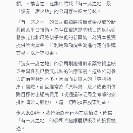
額）。換言之，在集中領域「有一席之地」及
「沒有一席之地」的公司存在極大分歧。
「有一席之地」的公司繼續將增量資金投放於新
興研究平台技術，為存在醫療需求缺口的疾病研
發多元化和風險似乎較低的新藥物，為資本投資
提供所需資金，並利用超額現金流進行定向併購
交易，以造福股東。
「沒有一席之地」的公司則繼續追求藥物資產缺
乏差異性及已發展成熟的治療類別。這些公司參
與的治療類別不多，因而面對重大的「專利懸
崖」風險，而且經常為「原料藥」及／或後期併
購目標付出過高費用（或通過缺乏周全考慮的安
排回購公司股份），這一切都損害股東利益。
步入2024年，我們始終奉行內在估值法，確信
「有一席之地」的公司將繼續展現吸引的投資機
遇。