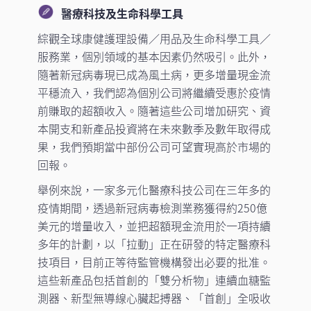
醫療科技及生命科學工具
綜觀全球康健護理設備／用品及生命科學工具／
服務業，個別領域的基本因素仍然吸引。此外，
隨著新冠病毒現已成為風土病，更多增量現金流
平穩流入，我們認為個別公司將繼續受惠於疫情
前賺取的超額收入。隨著這些公司增加研究、資
本開支和新產品投資將在未來數季及數年取得成
果，我們預期當中部份公司可望實現高於市場的
回報。
舉例來說，一家多元化醫療科技公司在三年多的
疫情期間，透過新冠病毒檢測業務獲得約250億
美元的增量收入，並把超額現金流用於一項持續
多年的計劃，以「拉動」正在研發的特定醫療科
技項目，目前正等待監管機構發出必要的批准。
這些新產品包括首創的「雙分析物」連續血糖監
測器、新型無導線心臟起搏器、「首創」全吸收