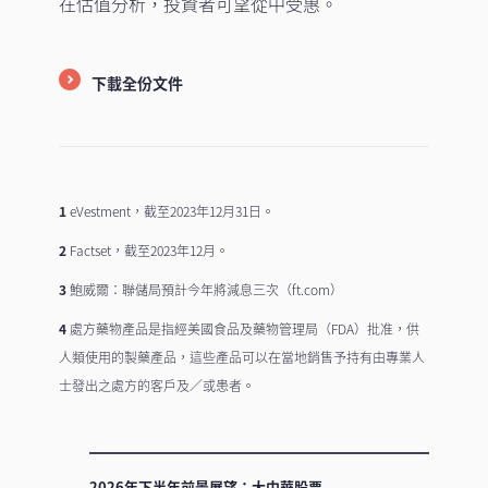
在估值分析，投資者可望從中受惠。
下載全份文件
1
eVestment，截至2023年12月31日。
2
Factset，截至2023年12月。
3
鮑威爾：聯儲局預計今年將減息三次（ft.com）
4
處方藥物產品是指經美國食品及藥物管理局（FDA）批准，供
人類使用的製藥產品，這些產品可以在當地銷售予持有由專業人
士發出之處方的客戶及／或患者。
2026年下半年前景展望：大中華股票