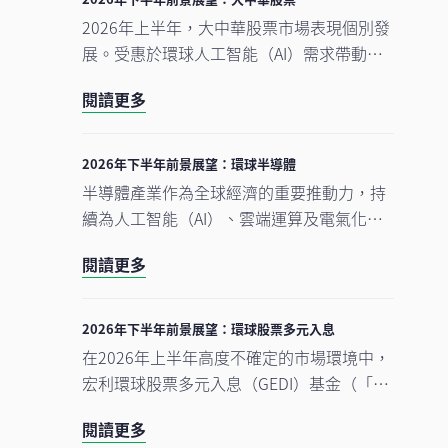
2026年上半年，大中華股票市場表現個別發
展。受惠於環球人工智能（AI）需求帶動科
技產品出口表現強勁，中國A股及台灣加權
閱讀更多
指數錄得顯著升幅。另一方面，MSCI明晟中
國指數出現回調，主要受外賣市場激烈競爭
下商業補貼增加，以及AI資本開支上升所拖
2026年下半年前景展望：環球半導體
累，但我們認為相關因素已反映於市場價格
半導體產業作為全球經濟的重要推動力，持
中。在今次下半年展望中，我們將重點分析
續為人工智能（AI）、雲端運算及電氣化等
推動中國及香港股票市場於2026年下半年表
長期增長趨勢提供關鍵技術支援。正如我們
現的五大利好因素。此外，投資團隊亦闡釋
閱讀更多
早前的觀點中提及，半導體是一個由結構性
其看好台灣地區科技產業增長趨勢有望延續
需求及實質基建投資所驅動的完整生態系
的原因。
統。隨著行業於2026年上半年錄得亮麗表
2026年下半年前景展望：環球股票多元入息
現，我們對後市展望仍然正面，認為在盈利
在2026年上半年高度不確定的市場環境中，
增長強勁、資本投資持續增加，以及企業AI
宏利環球股票多元入息（GEDI）基金（「本
使用率仍處於起步階段的支持下，行業升勢
基金」）表現穩健 ，並展現出相對較低的波
有望延續至2026年下半年，並進一步推進至
閱讀更多
動性。此成果主要來自本基金的四大投資支