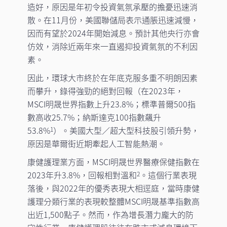
造好，原因是年初令投資氣氛承壓的擔憂迅速消
散。在11月份，美國聯儲局表示通脹迅速減慢，
因而有望於2024年開始減息。預計其他央行亦會
仿效，消除近兩年來一直遏抑投資氣氛的不利因
素。
因此，環球大市終於在年底克服多重不明朗因素
而攀升，錄得強勁的絕對回報（在2023年，
MSCI明晟世界指數上升23.8%；標準普爾500指
數高收25.7%；納斯達克100指數飆升
53.8%
）。美國大型／超大型科技股引領升勢，
1
原因是華爾街近期牽起人工智能熱潮。
康健護理業方面，MSCI明晟世界醫療保健指數在
2023年升3.8%，回報相對溫和
。這個行業表現
2
落後，與2022年的優秀表現大相逕庭，當時康健
護理分類行業的表現較整體MSCI明晟基準指數高
出近1,500點子。然而，作為增長潛力龐大的防