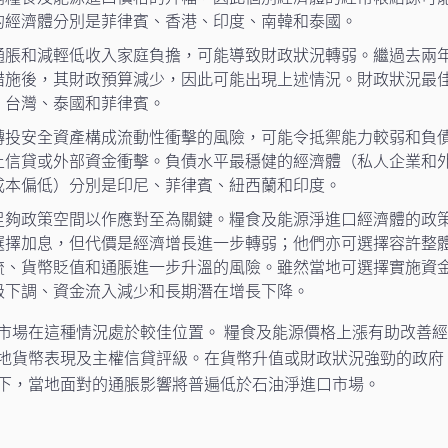
的經濟體分別是菲律賓、香港、印度、南韓和泰國。
通脹和減輕低收入家庭負擔，可能導致財政狀況轉弱。繼過去兩
措施後，其財政預算減少，因此可能出現上述情況。財政狀況最
、台灣、泰國和菲律賓。
轉投安全資產構成流動性衝擊的風險，可能令抵禦能力較弱和負
土信貸或外部資金衝擊。負債水平最穩健的經濟體（私人企業和
成本偏低）分別是印尼、菲律賓、紐西蘭和印度。
足夠政策空間以作應對至為關鍵。糧食及能源淨進口經濟體的政
選擇加息，但代價是經濟增長進一步轉弱；他們亦可選擇容許整
流、貨幣貶值和通脹進一步升溫的風險。雖然當地可選擇實施資
級下調、資金流入減少和長期潛在增長下降。
市場在這種情況處於較佳位置。 糧食及能源價格上漲有助改善
地貨幣表現及主權信貸評級。在貨幣升值或財政狀況強勁的政府
下，當地面對的通脹影響將普遍低於石油淨進口市場。