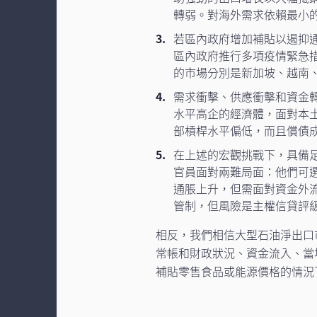
轉弱。對海外需求依賴最小
若區內政府增加補貼以遏抑
區內政府推行多項疫情緊急
的市場分別是新加坡、越南
需求衝擊、供應衝擊和資金
水平高企的經濟體，面對本
部槓桿水平偏低，而且償債
在上述的宏觀挑戰下，具備
官員面對兩難局面：他們可
通脹上升，但需面對資金外
管制，但風險是主權信貸評
相反，我們相信大型石油淨出口
常帳和財政狀況、資金流入、當
補貼零售食品或能源價格的情況