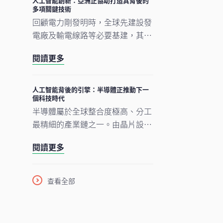
人工智能創新：亞洲正協助打造其背後的
多項關鍵技術
成為推動人工智能建設的支柱。
回顧電力剛發明時，全球先建設發
電廠及輸電線路等必要基建，其後
才能展開真正的轉型。人工智能的
，
閱讀更多
發展正經歷類似過程。現時企業對
晶片、數據中心及電網的大規模投
資，正為人工智能應用在未來數年
人工智能背後的引擎：半導體正推動下一
個科技時代
逐步擴展奠下基礎。在我們看來，
半導體屬於全球整合度極高、分工
市場討論焦點正愈來愈由「人工智
最精細的產業鏈之一。由晶片設
能採用能否延續」轉向「支撐人工
計、設備與材料，到製造及商業
智能發展的關鍵基建如何落地與擴
的
閱讀更多
化，單是一枚智能手機晶片的生產
建」。在這個發展進程中，亞洲看
流程，已橫跨多個大洲、涉及多個
來正扮演重要角色。
國家，為企業、消費者及投資者帶
查看全部
來龐大機遇。隨着半導體愈來愈成
為一場不少人尚未準備就緒的人工
智能（AI）競賽之基石，理解此行