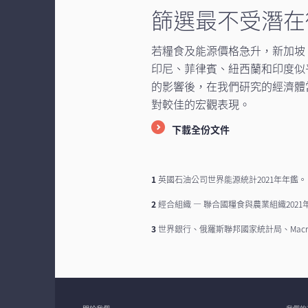
篩選最不受潛在
若糧食及能源價格急升，新加坡
印尼、菲律賓、紐西蘭和印度似
的影響後，在我們研究的經濟體
對較佳的宏觀表現。
下載全份文件
1
英國石油公司世界能源統計2021年年鑑。
2
經合組織 — 聯合國糧食與農業組織2021
3
世界銀行、俄羅斯聯邦國家統計局、Macro