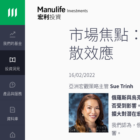
市場焦點
我們的基金
散效應
投資洞見
16/02/2022
亞洲宏觀策略主管
Sue Trinh
產品與服務
俄羅斯與烏
否受到影響。
擴大對潛在
資料庫
我們認為，
響。