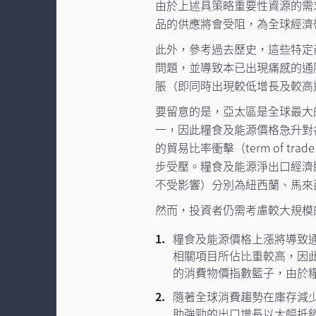
由於上述具策略重要性資源的需
品的供應將會受阻，為全球經濟
此外，參考過去歷史，這些特定
問題，並導致本已出現痛感的通
脹（即同時出現較低增長及較高
要留意的是，亞太區是全球最大
一，因此糧食及能源價格急升對
的貿易比率衝擊（term of t
步受壓。糧食及能源淨出口經濟
不受影響）分別為紐西蘭、馬來
然而，投資者仍需考慮較大規模
糧食及能源價格上漲將導致
相關項目所佔比重較高，因
的消費物價指數籃子，由於
隨著全球消費趨勢在庫存減
助強勁的出口增長以大幅抵