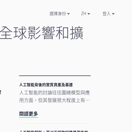
選擇身份
ZH
登入
全球影響和擴
人工智能背後的實質資產及基建
會
人工智能的討論往往圍繞模型與應
用方面，但其發展很大程度上有賴
更為實在的要素。數據中心、電網
閱讀更多
及原材料等實質資產構成支撐人工
智能發展的實體基礎。隨著結構性
因素重塑投資格局，實質資產逐漸