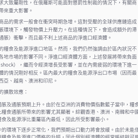
求大致屬剛性，在俄羅斯可能面對懲罰性制裁的情況下，有關商
帶來重大影響。
商品的需求一般會在衝突時期急增。這對受壓的全球供應鏈造成
脹環境下，觸發物價上升壓力。在這種情況下，會造成額外的滯
通脹）衝擊，而且最不利上述商品的淨進口經濟體。
的糧食及能源淨進口地區。然而，我們仍然強調由於區內狀況不
各地市場的影響不同。淨進口經濟體方面，上述發展將帶來負面
rade shock），繼而令經濟增長受影響，並在內需疲弱的環境下進一
體的情況剛好相反。區內最大的糧食及能源淨出口市場（因而最
西亞、越南、澳洲和印尼。
的擴散效應：
通脹及通脹預期上升。由於在亞洲的消費物價指數籃子當中，糧
此糧食通脹所帶來的影響尤其顯著。綜觀香港、澳洲、南韓和中
糧食及能源淨比重屬區內最低，因此所受影響最小。
少的環境下逐步正常化，我們預期出口動力將會放緩。由於未能
銷糧食及能源進口價格的升幅，因此個別經濟體的經常帳結餘可