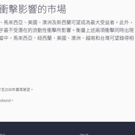
衝擊影響的市場
、馬來西亞、美國、澳洲及新西蘭可望成為最大受益者。此外，
乎最不受潛在的流動性衝擊所影響。衡量上述兩項衝擊同時出現
當中，馬來西亞、紐西蘭、美國、澳洲、越南和台灣可望錄得相
年至2030年農業展望。
bond。