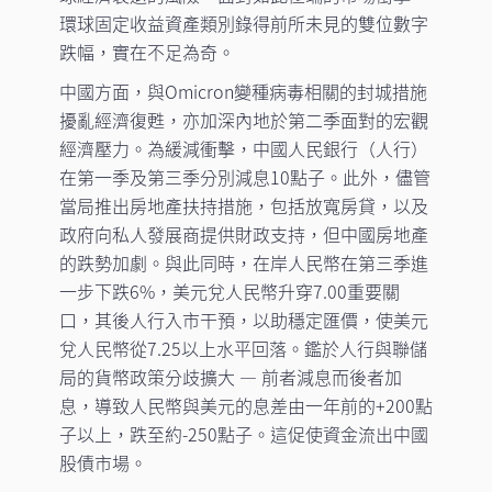
環球固定收益資產類別錄得前所未見的雙位數字
跌幅，實在不足為奇。
中國方面，與Omicron變種病毒相關的封城措施
擾亂經濟復甦，亦加深內地於第二季面對的宏觀
經濟壓力。為緩減衝擊，中國人民銀行（人行）
在第一季及第三季分別減息10點子。此外，儘管
當局推出房地產扶持措施，包括放寬房貸，以及
政府向私人發展商提供財政支持，但中國房地產
的跌勢加劇。與此同時，在岸人民幣在第三季進
一步下跌6%，美元兌人民幣升穿7.00重要關
口，其後人行入市干預，以助穩定匯價，使美元
兌人民幣從7.25以上水平回落。鑑於人行與聯儲
局的貨幣政策分歧擴大 — 前者減息而後者加
息，導致人民幣與美元的息差由一年前的+200點
子以上，跌至約-250點子。這促使資金流出中國
股債市場。