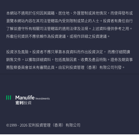
本網站不適用於任何因其國籍、居住地、外匯管制或其他情況，而使得發布或
瀏覽本網站內容在其司法管轄區內受到限制或禁止的人士。投資者有責任自行
了解並遵守所有相關司法管轄區的適用法律及法規。上述資料僅供參考之用。
所載任何資訊不應依賴作為投資建議，或視作詳細之投資建議。
投資涉及風險。投資者不應只單靠本頁資料而作出投資決定， 而應仔細閱讀
銷售文件，以獲取詳細資料，包括風險因素、收費及產品特點。證券及期貨事
務監察委員會並未有審閱此頁。由宏利投資管理（香港）有限公司刊發。
©1999 - 2026 宏利投資管理（香港）有限公司
全球