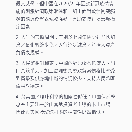
最大威脅，但中國在2020/21年因應新冠疫情實
施的刺激經濟政策較溫和，加上面對歐洲衝突觸
發的能源衝擊表現較強韌，有助支持這項宏觀穩
定因素。
2. 人行的寬鬆周期：有別於七國集團央行加快加
息／量化緊縮步伐，人行逐步減息，並擴大資產
負債表規模。
3. 人民幣相對穩定：中國的經常帳盈餘龐大、出
口具競爭力，加上歐洲衝突導致貿易價格比率受
到衝擊及供應鏈中斷的情況較少，支持人民幣匯
價相對穩定。
4. 與美國／環球利率的相關性偏低：中國債券孳
息率主要建基於由當地投資者主導的本土市場，
因此與美國及環球利率的相關性仍然偏低。