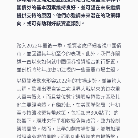
國債券的基本因素維持良好、並可望在未來繼續
提供支持的原因。他們亦強調未來潛在的政策轉
向，或可有助利好該資產類別。
踏入2022年最後一季，投資者應仔細審視中國債
市，並回顧其年初至今的表現。此外，我們亦闡
述一直以來如何就中國債券投資組合進行配置，
並剖析將於年底密切注視的一些重要市場主題。
以極端波動來形容2022年的市場走勢，並無誇大
其詞。歐洲出現自第二次世界大戰以來的首次重
大軍事衝突，而且雙位數字通脹席捲歐元區及其
他主要經濟體。有鑑於此，在美國聯儲局（年初
至今持續收緊貨幣政策，包括加息300點子）的
影響下，環球央行爭相收緊貨幣政策，致力控制
通脹風險。然而，此舉加劇市場動盪，並增加環
球經濟衰退的風險。面對如此極端的市場衝擊，