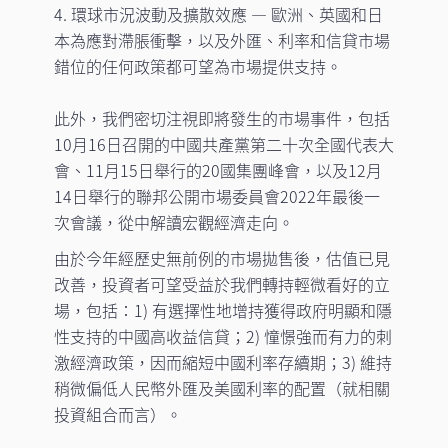
4. 環球市況波動及擴散效應 — 歐洲、英國和日
本為應對滯脹衝擊，以及外匯、利率和信貸市場
錯位的任何政策都可望為市場提供支持。
此外，我們密切注視即將發生的市場事件，包括
10月16日召開的中國共產黨第二十次全國代表大
會、11月15日舉行的20國集團峰會，以及12月
14日舉行的聯邦公開市場委員會2022年最後一
次會議，從中解讀宏觀經濟走向。
由於今年經歷史無前例的市場拋售後，估值已見
改善，投資者可望受益於我們轉持輕微看好的立
場，包括：1) 有選擇性地增持獲得政府明顯和隱
性支持的中國高收益信貸；2) 憧憬強而有力的刺
激經濟政策，因而縮短中國利率存續期；3) 維持
稍微偏低人民幣外匯及美國利率的配置（就相關
投資組合而言）。