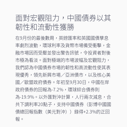
面對宏觀阻力，中國債券以其
韌性和流動性獲勝
在9月份的最後數周，英鎊匯率和英國國債孳息
率劇烈波動，環球利率及貨幣市場備受衝擊，金
融市場因而受壓並發出警告訊號，令投資者對後
市極為看淡。面對極端的市場波幅及宏觀阻力，
我們認為中國債券市場的韌性和高流動性使其表
現優秀，領先新興市場／亞洲債市，以及核心美
國／歐盟政府債券。年初至9月30日，中國在岸
政府債券的回報為-7.2%，環球綜合債券則
為-19.9%。以外匯對沖計算，人行兩次減息，合
共下調利率20點子，支持中國債券（彭博中國國
債總回報指數（美元對沖））錄得+2.3%的正回
報。