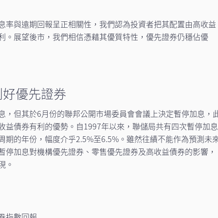
息率與遠期回報呈正相關性，我們認為投資者把其配置由高收益
利。展望後市，我們相信憑藉其優質特性，優先證券仍穩佔優
利好優先證券
息，但其於6月份的聯邦公開市場委員會會議上決定暫停加息，
收益債券有利的優勢。自1997年以來，聯儲局共有四次暫停加
期的年份，幅度介乎2.5%至6.5%。雖然往績不能作為預測未
暫停加息對機構優先證券、零售優先證券及高收益債券的影響，
現。
券指數回報