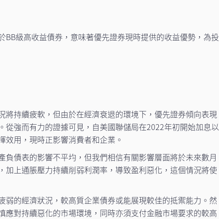
於BB級高收益債券，意味著優先證券現時提供的收益優勢，為
況將持續疲軟，但由於在經濟衰退的環境下，優先證券傾向表現
。從強而有力的證據可見，自美國聯儲局在2022年初開始加息
揮效用，現時正影響消費者和企業。
產負債表的影響不平均，但我們相信有關影響層面將於未來數月
，加上通脹壓力持續削弱利潤率，導致盈利惡化，這個情況將使
疲弱的經濟狀況，較高質企業債券或能展現較佳的抵禦能力。然
慎應對持續惡化的市場環境，同時亦須支付金融市場要求的較高