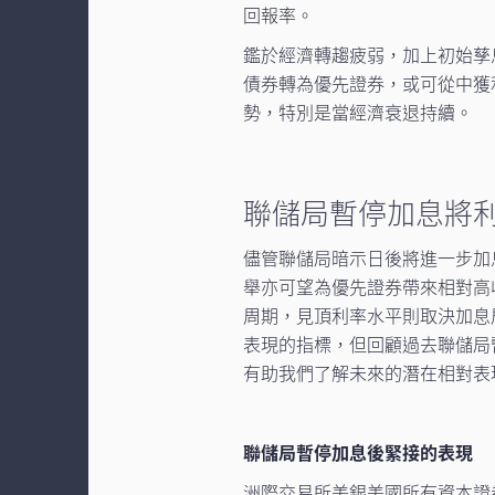
回報率。
鑑於經濟轉趨疲弱，加上初始孳
債券轉為優先證券，或可從中獲
勢，特別是當經濟衰退持續。
聯儲局暫停加息將
儘管聯儲局暗示日後將進一步加
舉亦可望為優先證券帶來相對高
周期，見頂利率水平則取決加息周
表現的指標，但回顧過去聯儲局
有助我們了解未來的潛在相對表
聯儲局暫停加息後緊接的表現
洲際交易所美銀美國所有資本證