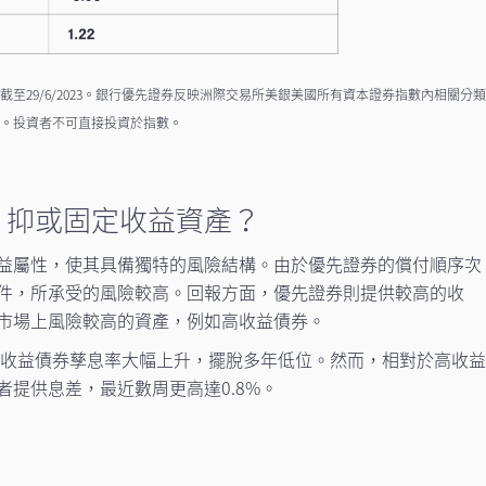
至29/6/2023。銀行優先證券反映洲際交易所美銀美國所有資本證券指數內相關分
標。投資者不可直接投資於指數。
，抑或固定收益資產？
益屬性，使其具備獨特的風險結構。由於優先證券的償付順序次
件，所承受的風險較高。回報方面，優先證券則提供較高的收
市場上風險較高的資產，例如高收益債券。
和高收益債券孳息率大幅上升，擺脫多年低位。然而，相對於高收
提供息差，最近數周更高達0.8%。