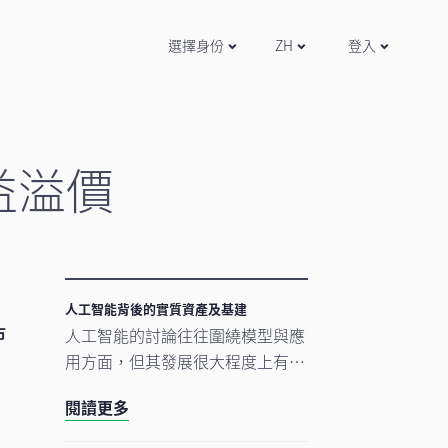
選擇身份
ZH
登入
益溢價
人工智能背後的實質資產及基建
市
人工智能的討論往往圍繞模型與應
用方面，但其發展很大程度上有賴
更為實在的要素。數據中心、電網
閱讀更多
及原材料等實質資產構成支撐人工
智能發展的實體基礎。隨著結構性