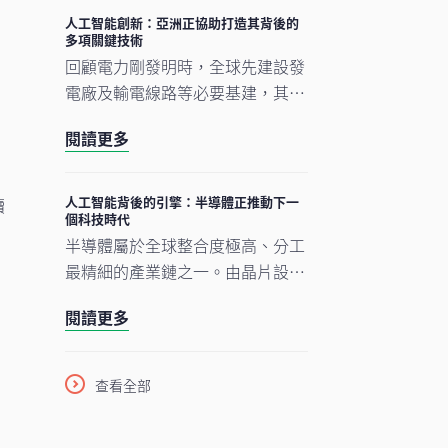
因素重塑投資格局，實質資產逐漸
人工智能創新：亞洲正協助打造其背後的
多項關鍵技術
成為推動人工智能建設的支柱。
回顧電力剛發明時，全球先建設發
電廠及輸電線路等必要基建，其後
才能展開真正的轉型。人工智能的
閱讀更多
發展正經歷類似過程。現時企業對
晶片、數據中心及電網的大規模投
資，正為人工智能應用在未來數年
人工智能背後的引擎：半導體正推動下一
續
個科技時代
逐步擴展奠下基礎。在我們看來，
半導體屬於全球整合度極高、分工
市場討論焦點正愈來愈由「人工智
最精細的產業鏈之一。由晶片設
能採用能否延續」轉向「支撐人工
計、設備與材料，到製造及商業
智能發展的關鍵基建如何落地與擴
閱讀更多
化，單是一枚智能手機晶片的生產
建」。在這個發展進程中，亞洲看
流程，已橫跨多個大洲、涉及多個
來正扮演重要角色。
國家，為企業、消費者及投資者帶
查看全部
來龐大機遇。隨着半導體愈來愈成
為一場不少人尚未準備就緒的人工