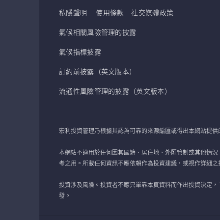
私隱聲明
使用條款
社交媒體政策
氣候相關風險管理的披露
氣候指標披露
訂約前披露（英文版本）
流通性風險管理的披露（英文版本）
宏利投資管理乃根據其認為可靠的來源編匯或得出本網站提供
本網站不適用於任何因其國籍、居住地、外匯管制或其他情況
考之用。所載任何資訊不應依賴作為投資建議，或視作詳細之
投資涉及風險。投資者不應只單靠本頁資料而作出投資決定，
發。