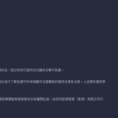
資料及／或分析而引致的任何損失亦概不負責。
責任自行了解並遵守所有相關司法管轄區的適用法律及法規。上述資料僅供參
期貨事務監察委員會並未有審閱此頁。由宏利投資管理（香港）有限公司刊