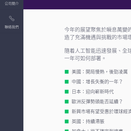
公司簡介
聯絡我們
今年的展望聚焦於瞬息萬變
造了充滿機遇與挑戰的市場
隨着人工智能迅速發展、全
一年可如何部署。
美國：開局慢熱，後勁凌厲
中國：增長失衡的一年？
日本：迎向嶄新時代
歐洲反彈勢頭能否延續？
新興市場有望受惠於環球經
英國：持續滯脹