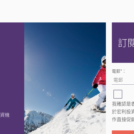
訂
電郵*：
我確認是
於宏利投
投資機
作直接促