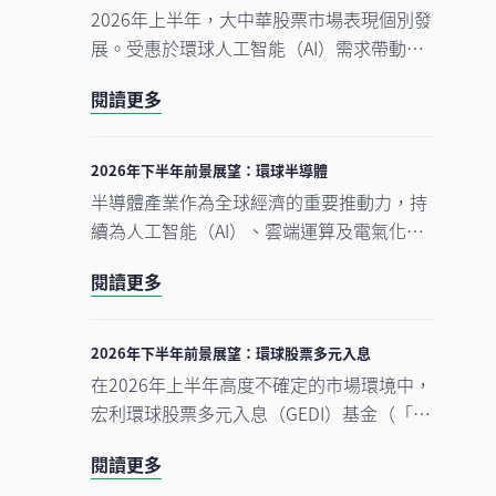
2026年上半年，大中華股票市場表現個別發
展。受惠於環球人工智能（AI）需求帶動科
技產品出口表現強勁，中國A股及台灣加權
閱讀更多
指數錄得顯著升幅。另一方面，MSCI明晟中
國指數出現回調，主要受外賣市場激烈競爭
下商業補貼增加，以及AI資本開支上升所拖
2026年下半年前景展望：環球半導體
累，但我們認為相關因素已反映於市場價格
半導體產業作為全球經濟的重要推動力，持
中。在今次下半年展望中，我們將重點分析
續為人工智能（AI）、雲端運算及電氣化等
推動中國及香港股票市場於2026年下半年表
長期增長趨勢提供關鍵技術支援。正如我們
現的五大利好因素。此外，投資團隊亦闡釋
閱讀更多
早前的觀點中提及，半導體是一個由結構性
其看好台灣地區科技產業增長趨勢有望延續
需求及實質基建投資所驅動的完整生態系
的原因。
統。隨著行業於2026年上半年錄得亮麗表
2026年下半年前景展望：環球股票多元入息
現，我們對後市展望仍然正面，認為在盈利
在2026年上半年高度不確定的市場環境中，
增長強勁、資本投資持續增加，以及企業AI
宏利環球股票多元入息（GEDI）基金（「本
使用率仍處於起步階段的支持下，行業升勢
基金」）表現穩健 ，並展現出相對較低的波
有望延續至2026年下半年，並進一步推進至
閱讀更多
動性。此成果主要來自本基金的四大投資支
2027年。