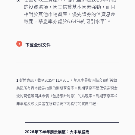
的投資選項，因其信貸基本因素強勁，而且
相對於其他市場資產，優先證券的信貸息差
較闊，孳息率亦處於6.64%的吸引水平
。
1
下載全份文件
1
彭博資訊，截至2025年11月30日。孳息率是指洲際交易所美銀
美國所有資本證券指數的到期孳息率。到期孳息率是使債券現金
流的現值等同其市價（包括應計利息）的貼現率。到期孳息率並
非準確反映投資者在所有情況下將獲得的實際回報。
2026年下半年前景展望：大中華股票