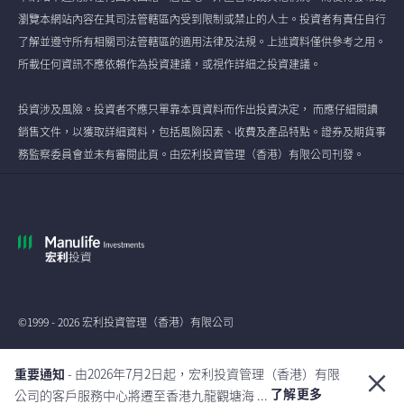
瀏覽本網站內容在其司法管轄區內受到限制或禁止的人士。投資者有責任自行
了解並遵守所有相關司法管轄區的適用法律及法規。上述資料僅供參考之用。
所載任何資訊不應依賴作為投資建議，或視作詳細之投資建議。
投資涉及風險。投資者不應只單靠本頁資料而作出投資決定， 而應仔細閱讀
銷售文件，以獲取詳細資料，包括風險因素、收費及產品特點。證券及期貨事
務監察委員會並未有審閱此頁。由宏利投資管理（香港）有限公司刊發。
©1999 - 2026 宏利投資管理（香港）有限公司
全球
重要通知
- 由2026年7月2日起，宏利投資管理（香港）有限
了解更多
公司的客戶服務中心將遷至香港九龍觀塘海 ...