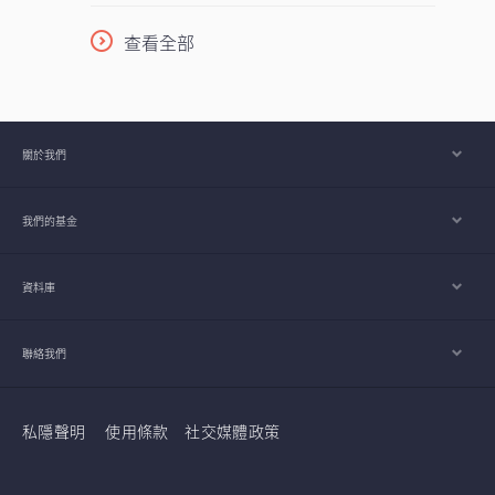
柱，採取以收益為核心的策略，並在全球多
元分散配置增長型、價值型及收益型股票。
查看全部
在《2026年下半年展望》中，亞洲區多元資
產執行總監、客戶投資組合管理主管高沛樂
闡釋了本基金的獨特架構，如何在市場周期
中提供穩定收益及捕捉潛在上升潛力，並同
關於我們
時指出下半年值得關注的主要機遇與風險。
我們的基金
資料庫
聯絡我們
私隱聲明
使用條款
社交媒體政策