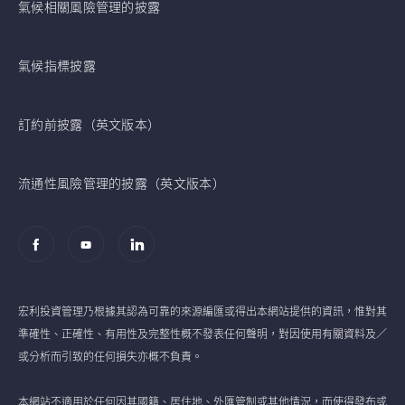
氣候相關風險管理的披露
氣候指標披露
訂約前披露（英文版本）
流通性風險管理的披露（英文版本）
宏利投資管理乃根據其認為可靠的來源編匯或得出本網站提供的資訊，惟對其
準確性、正確性、有用性及完整性概不發表任何聲明，對因使用有關資料及／
或分析而引致的任何損失亦概不負責。
本網站不適用於任何因其國籍、居住地、外匯管制或其他情況，而使得發布或