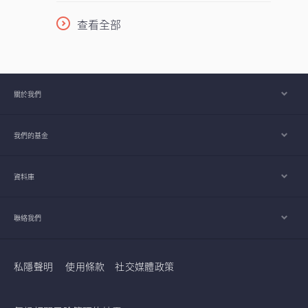
柱，採取以收益為核心的策略，並在全球多
元分散配置增長型、價值型及收益型股票。
查看全部
在《2026年下半年展望》中，亞洲區多元資
產執行總監、客戶投資組合管理主管高沛樂
闡釋了本基金的獨特架構，如何在市場周期
中提供穩定收益及捕捉潛在上升潛力，並同
關於我們
時指出下半年值得關注的主要機遇與風險。
我們的基金
資料庫
聯絡我們
私隱聲明
使用條款
社交媒體政策