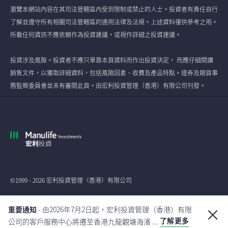
瀏覽本網站內容在其司法管轄區內受到限制或禁止的人士。投資者有責任自行
了解並遵守所有相關司法管轄區的適用法律及法規。上述資料僅供參考之用。
所載任何資訊不應依賴作為投資建議，或視作詳細之投資建議。
投資涉及風險。投資者不應只單靠本頁資料而作出投資決定， 而應仔細閱讀
銷售文件，以獲取詳細資料，包括風險因素、收費及產品特點。證券及期貨事
務監察委員會並未有審閱此頁。由宏利投資管理（香港）有限公司刊發。
©1999 - 2026 宏利投資管理（香港）有限公司
全球
重要通知
- 由2026年7月2日起，宏利投資管理（香港）有限
了解更多
公司的客戶服務中心將遷至香港九龍觀塘海濱 ...