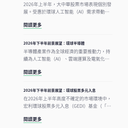
2026年上半年，大中華股票市場表現個別發
展。受惠於環球人工智能（AI）需求帶動科
技產品出口表現強勁，中國A股及台灣加權
閱讀更多
指數錄得顯著升幅。另一方面，MSCI明晟中
國指數出現回調，主要受外賣市場激烈競爭
下商業補貼增加，以及AI資本開支上升所拖
2026年下半年前景展望：環球半導體
累，但我們認為相關因素已反映於市場價格
半導體產業作為全球經濟的重要推動力，持
中。在今次下半年展望中，我們將重點分析
續為人工智能（AI）、雲端運算及電氣化等
推動中國及香港股票市場於2026年下半年表
長期增長趨勢提供關鍵技術支援。正如我們
現的五大利好因素。此外，投資團隊亦闡釋
閱讀更多
早前的觀點中提及，半導體是一個由結構性
其看好台灣地區科技產業增長趨勢有望延續
需求及實質基建投資所驅動的完整生態系
的原因。
統。隨著行業於2026年上半年錄得亮麗表
2026年下半年前景展望：環球股票多元入息
現，我們對後市展望仍然正面，認為在盈利
在2026年上半年高度不確定的市場環境中，
增長強勁、資本投資持續增加，以及企業AI
宏利環球股票多元入息（GEDI）基金（「本
使用率仍處於起步階段的支持下，行業升勢
基金」）表現穩健 ，並展現出相對較低的波
有望延續至2026年下半年，並進一步推進至
閱讀更多
動性。此成果主要來自本基金的四大投資支
2027年。