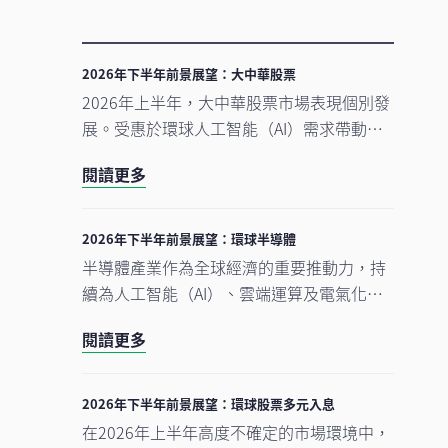
2026年下半年前景展望：大中華股票
2026年上半年，大中華股票市場表現個別發
展。受惠於環球人工智能（AI）需求帶動科
技產品出口表現強勁，中國A股及台灣加權
閱讀更多
指數錄得顯著升幅。另一方面，MSCI明晟中
國指數出現回調，主要受外賣市場激烈競爭
下商業補貼增加，以及AI資本開支上升所拖
2026年下半年前景展望：環球半導體
累，但我們認為相關因素已反映於市場價格
半導體產業作為全球經濟的重要推動力，持
中。在今次下半年展望中，我們將重點分析
續為人工智能（AI）、雲端運算及電氣化等
推動中國及香港股票市場於2026年下半年表
長期增長趨勢提供關鍵技術支援。正如我們
現的五大利好因素。此外，投資團隊亦闡釋
閱讀更多
早前的觀點中提及，半導體是一個由結構性
其看好台灣地區科技產業增長趨勢有望延續
需求及實質基建投資所驅動的完整生態系
的原因。
統。隨著行業於2026年上半年錄得亮麗表
2026年下半年前景展望：環球股票多元入息
現，我們對後市展望仍然正面，認為在盈利
在2026年上半年高度不確定的市場環境中，