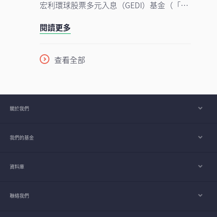
增長強勁、資本投資持續增加，以及企業AI
宏利環球股票多元入息（GEDI）基金（「本
使用率仍處於起步階段的支持下，行業升勢
基金」）表現穩健 ，並展現出相對較低的波
有望延續至2026年下半年，並進一步推進至
閱讀更多
動性。此成果主要來自本基金的四大投資支
2027年。
柱，採取以收益為核心的策略，並在全球多
元分散配置增長型、價值型及收益型股票。
查看全部
在《2026年下半年展望》中，亞洲區多元資
產執行總監、客戶投資組合管理主管高沛樂
闡釋了本基金的獨特架構，如何在市場周期
中提供穩定收益及捕捉潛在上升潛力，並同
關於我們
時指出下半年值得關注的主要機遇與風險。
我們的基金
資料庫
聯絡我們