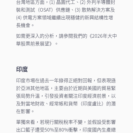
台灣地區方面，(1) 晶圓代工、(2) 外判半導體封
裝和測試（OSAT）供應鏈、(3) 散熱解決方案及
(4) 供電方案領域繼續出現穩健的新興結構性增
長機會。
如需更深入的分析，請參閱我們的《2026年大中
華股票前景展望》。
印度
印度市場在過去一年錄得正絕對回報，但表現遜
於亞洲其他地區，主要由於近期與美國的貿易緊
張局勢升溫，引發投資者關注印度經濟前景，以
及對當地財政、經常帳和貨幣（印度盧比）的潛
在影響。
單獨來看，若現行關稅稅率不變，並假設受影響
出口籃子遭受50%至80%衝擊，印度國內生產總