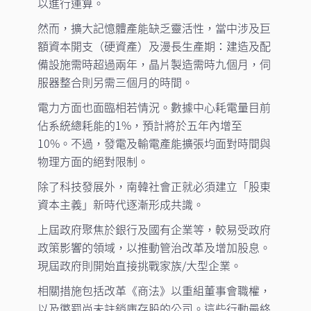
以進行運算。
然而，擴大記憶體產能缺乏靈活性，當中涉及巨
額資本開支（硬資產）及漫長生產期：建造及配
備設施需時超過兩年，晶片製造需時九個月，伺
服器整合則另需三個月的時間。
電力方面也面臨相若情況。數據中心耗電量目前
佔系統總耗能的1%，預計將於五年內增至
10%。不過，發電及輸電產能擴張均面對時間與
物理方面的絕對限制。
除了科技發展外，南韓社會正就必須建立「股東
資本主義」新時代逐漸形成共識。
上屆政府聚焦於銀行及國有企業等，較易受政府
政策影響的領域，以推動管治改革及增加股息。
現屆政府則開始直接挑戰家族/大型企業。
相關措施包括改革《商法》以重組董事會職權，
以及懲罰尚未註銷庫存股的公司。這些行動最終