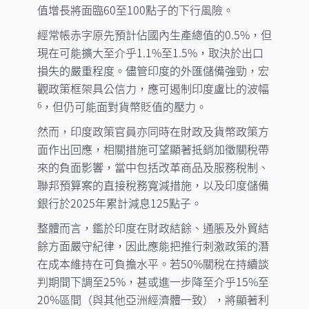
值增長將面臨60至100點子的下行風險。
經常帳赤字原先預計佔國內生產總值的0.5%，但
現在可能擴大至介乎1.1%至1.5%，取決於出口
損失的嚴重程度。儘管印度的外匯儲備強勁，宏
觀政策框架具公信力，應可遏制印度盧比的波幅
，但仍可能面對貨幣貶值的壓力。
6
然而，印度政策官員亦同時在財政及貨幣政策方
面作出回應，相關措施可望顯著抵銷加徵關稅帶
來的負面影響，當中包括改革商品及服務稅制、
聯邦預算案的直接稅務寬減措施，以及印度儲備
銀行於2025年累計減息125點子。
整體而言，鑑於印度在財政結餘、通脹及外貿結
餘方面嚴守紀律，因此應能把推行刺激政策的潛
在成本維持在可負擔水平。若50%關稅在持續談
判期間下調至25%，甚或進一步降至介乎15%至
20%區間（與其他亞洲經濟體一致），將顯著利