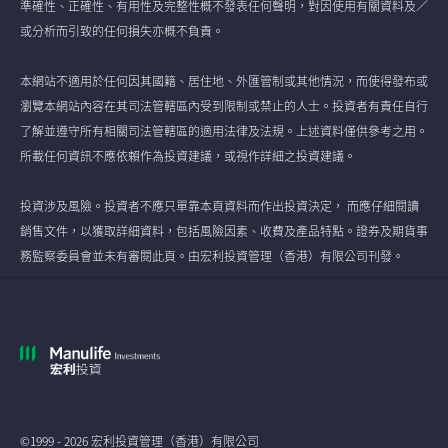
準確性、正確性、有用性及完整性概不發表任何聲明，對因使用有關資料及／
或分析而引致的任何損失亦概不負責。
本網站不適用於任何因其國籍、居住地、外匯管制或其他情況，而使得發布或
瀏覽本網站內容在其司法管轄區內受到限制或禁止的人士。投資者有責任自行
了解並遵守所有相關司法管轄區的適用法律及法規。上述資料僅供參考之用。
所載任何資訊不應依賴作為投資建議，或視作詳細之投資建議。
投資涉及風險。投資者不應只單靠本頁資料而作出投資決定， 而應仔細閱讀
銷售文件，以獲取詳細資料，包括風險因素、收費及產品特點。證券及期貨事
務監察委員會並未有審閱此頁。由宏利投資管理（香港）有限公司刊發。
©1999 - 2026 宏利投資管理（香港）有限公司