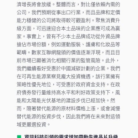
濟增長將會放緩。整體而言，對比僅依賴內需的
公司，我們預期從事出口行業，而且品牌和定價
能力穩健的公司將取得較可觀盈利。聚焦消費升
級方面，可迅速迎合本土品味的企業應可成為贏
家。事實上，曾有不少本土品牌成功從外資品牌
搶佔市場份額，例如運動服裝、護膚和化妝品等
範疇。數家互聯網龍頭的價值逐漸浮現，而且目
前市場已顯著消化相關行業的監管風險。此外，
我們繼續看好受惠於中國減碳計劃的企業。我們
在可再生能源業察見龐大投資機遇，該行業擁有
策略性優先地位，可受惠於政府資金支持。在政
府債券發行量維持高水平和利好政策支持下，風
能和太陽能光伏基地的建設步伐已經加快。然
而，隨著替代能源的原材料價格上漲，或會減慢
替代能源的投資步伐，因此我們將在未來對這領
域更嚴選投資。
資訊科技引領的需求增加帶動先進晶片升級