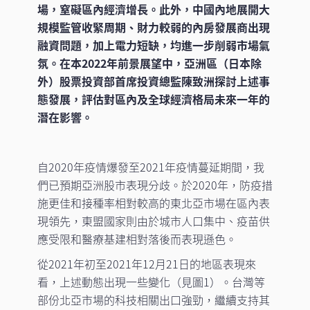
場，窒礙區內經濟增長。此外，中國內地展開大
規模監管收緊周期、財力較弱的內房發展商出現
融資問題，加上電力短缺，均進一步削弱市場氣
氛。在本2022年前景展望中，亞洲區（日本除
外）股票投資部首席投資總監陳致洲探討上述事
態發展，評估對區內及全球經濟格局未來一年的
潛在影響。
自2020年疫情爆發至2021年疫情蔓延期間，我
們已預期亞洲股市表現分歧。於2020年，防疫措
施更佳和接種率相對較高的東北亞市場在區內表
現領先，東盟國家則由於城市人口集中、疫苗供
應受限和醫療基建相對落後而表現遜色。
從2021年初至2021年12月21日的地區表現來
看，上述動態出現一些變化（見圖1）。台灣等
部份北亞市場的科技相關出口強勁，繼續支持其