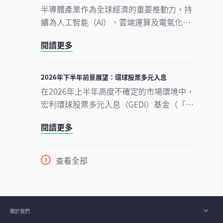
累，但我們認為相關因素已反映於市場價格
半導體產業作為全球經濟的重要推動力，持
中。在今次下半年展望中，我們將重點分析
續為人工智能（AI）、雲端運算及電氣化等
推動中國及香港股票市場於2026年下半年表
長期增長趨勢提供關鍵技術支援。正如我們
現的五大利好因素。此外，投資團隊亦闡釋
閱讀更多
早前的觀點中提及，半導體是一個由結構性
其看好台灣地區科技產業增長趨勢有望延續
需求及實質基建投資所驅動的完整生態系
的原因。
統。隨著行業於2026年上半年錄得亮麗表
2026年下半年前景展望：環球股票多元入息
現，我們對後市展望仍然正面，認為在盈利
在2026年上半年高度不確定的市場環境中，
增長強勁、資本投資持續增加，以及企業AI
宏利環球股票多元入息（GEDI）基金（「本
使用率仍處於起步階段的支持下，行業升勢
基金」）表現穩健 ，並展現出相對較低的波
有望延續至2026年下半年，並進一步推進至
閱讀更多
動性。此成果主要來自本基金的四大投資支
2027年。
柱，採取以收益為核心的策略，並在全球多
元分散配置增長型、價值型及收益型股票。
查看全部
在《2026年下半年展望》中，亞洲區多元資
產執行總監、客戶投資組合管理主管高沛樂
闡釋了本基金的獨特架構，如何在市場周期
中提供穩定收益及捕捉潛在上升潛力，並同
關於我們
時指出下半年值得關注的主要機遇與風險。