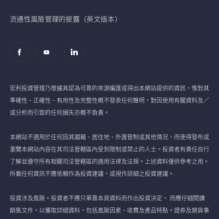
流通性風險管理的披露（英文版本）
宏利投資管理乃根據其認為可靠的來源編匯或得出本網站提供的資訊，惟對其
準確性、正確性、有用性及完整性概不發表任何聲明，對因使用有關資料及／
或分析而引致的任何損失亦概不負責。
本網站不適用於任何因其國籍、居住地、外匯管制或其他情況，而使得發布或
瀏覽本網站內容在其司法管轄區內受到限制或禁止的人士。投資者有責任自行
了解並遵守所有相關司法管轄區的適用法律及法規。上述資料僅供參考之用。
所載任何資訊不應依賴作為投資建議，或視作詳細之投資建議。
投資涉及風險。投資者不應只單靠本頁資料而作出投資決定， 而應仔細閱讀
銷售文件，以獲取詳細資料，包括風險因素、收費及產品特點。證券及期貨事