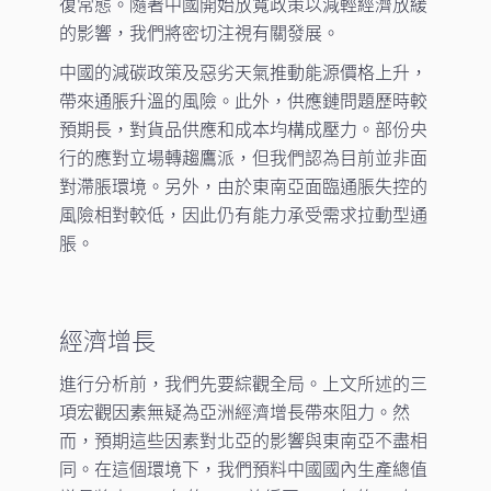
復常態。隨著中國開始放寬政策以減輕經濟放緩
的影響，我們將密切注視有關發展。
中國的減碳政策及惡劣天氣推動能源價格上升，
帶來通脹升溫的風險。此外，供應鏈問題歷時較
預期長，對貨品供應和成本均構成壓力。部份央
行的應對立場轉趨鷹派，但我們認為目前並非面
對滯脹環境。另外，由於東南亞面臨通脹失控的
風險相對較低，因此仍有能力承受需求拉動型通
脹。
經濟增長
進行分析前，我們先要綜觀全局。上文所述的三
項宏觀因素無疑為亞洲經濟增長帶來阻力。然
而，預期這些因素對北亞的影響與東南亞不盡相
同。在這個環境下，我們預料中國國內生產總值