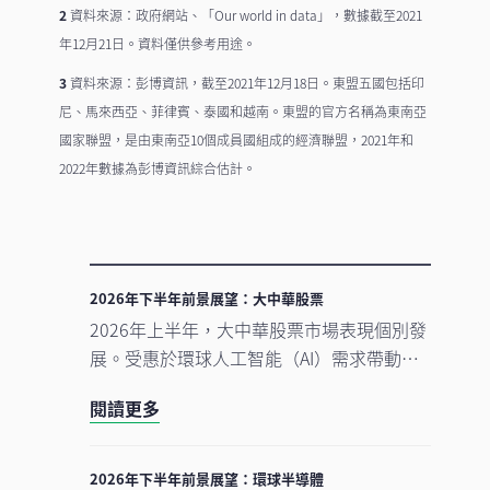
2
資料來源：政府網站、「Our world in data」，數據截至2021
年12月21日。資料僅供參考用途。
3
資料來源：彭博資訊，截至2021年12月18日。東盟五國包括印
尼、馬來西亞、菲律賓、泰國和越南。東盟的官方名稱為東南亞
國家聯盟，是由東南亞10個成員國組成的經濟聯盟，2021年和
2022年數據為彭博資訊綜合估計。
2026年下半年前景展望：大中華股票
2026年上半年，大中華股票市場表現個別發
展。受惠於環球人工智能（AI）需求帶動科
技產品出口表現強勁，中國A股及台灣加權
閱讀更多
指數錄得顯著升幅。另一方面，MSCI明晟中
國指數出現回調，主要受外賣市場激烈競爭
下商業補貼增加，以及AI資本開支上升所拖
2026年下半年前景展望：環球半導體