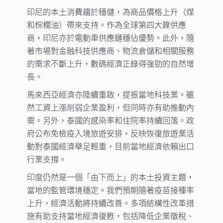
印尼的本土消費趨於穩健，為商品價格上升（煤
和棕櫚油）帶來支持。作為全球第四大鎳供應
商，印尼亦於電動車供應鏈穩佔優勢。此外，隨
著市場對金融科技供應商、物流倉儲和相關服務
的需求不斷上升，數碼經濟正錄得強勁的自然增
長。
馬來西亞經濟亦陸續重啟，提振當地科技業。雖
然工資上漲削弱企業盈利，但同時亦有助推動內
需。另外，泰國的感染率和住院率持續回落。政
府公布免檢疫入境旅遊安排，反映恢復旅遊業活
動對泰國經濟舉足輕重，目前當地經濟依賴出口
行業支撐。
印度仍然是一個「由下而上」的本土投資主題，
當地的監管環境穩定。我們預期隨著疫苗接種率
上升，經濟活動將持續改善。多項結構性改革措
施有助支持當地經濟復甦，包括降低企業徵稅、