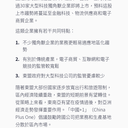
過30家大型科技獨角獸企業即將上市，預料這股
上市趨勢將蔓延至金融科技、物流供應商和電子
商貿企業。
這類企業擁有若干共同特點：
不少獨角獸企業的業務更輕易適應地區化趨
勢
有別於傳統產業，電子商貿、互聯網和電子
競技的監管較寬鬆
東盟政府對大型科技公司的監管憂慮較少
隨著東盟大部份國家逐步放寬出行和旅遊限制，
區內經濟陸續重啟，東盟的短期前景有望轉佳。
從策略上來看，東南亞有望在疫情過後，對亞洲
經濟走勢發揮重要作用。「中國+1」（China
Plus One）倡議鼓勵跨國公司把業務和生產基地
分散於區內市場。