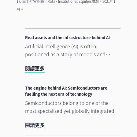
17. 民間社會組織、Kotak Institutional Equities預測，2021年1
月。
Real assets and the infrastructure behind AI
Artificial intelligence (AI) is often
positioned as a story of models and
applications, but its growth depends
閱讀更多
heavily on something far more tangible.
Real assets such as data centres, power
grids, and raw materials form the physical
The engine behind AI: Semiconductors are
that supports AI development. As
fuelling the next era of technology
structural forces reshape the investment
Semiconductors belong to one of the
landscape, real assets are emerging as an
most specialised yet globally integrated
enabler of the AI buildout.
industry chains. From design, equipment,
閱讀更多
and materials to manufacturing and
commercialisation, the production of a