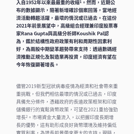
入自1952年以來最嚴重的收縮
。然而，近期公
1
布的數據顯示，隨著新增確診個案回落，當地經
濟活動轉趨活躍，最壞的情況或已過去。在這份
2021年前景展望中，高級組合經理兼印度股票專
家Rana Gupta與高級分析師Koushik Pal認
為，鑑於結構性政府政策有利和周期性因素利
好，為兩股中期變革趨勢帶來支持：透過數碼經
濟推動正規化及製造業再投資，印度經濟有望在
今年恢復顯著增長。
儘管2019新型冠狀病毒疫情為經濟和社會帶來重
重挑戰，但我們相信最壞的情況或已過去，印度
具備充分條件，憑藉政府的長遠政策框架和印度
儲備銀行的寬鬆貨幣政策，可望在2021重拾強勁
增長
。市場資金大量流入，以把握印度長期增
2
長的優勢，這有助形成良好貨幣環境及維持偏低
實質利率，為增長前景帶來更大的支持。現時，