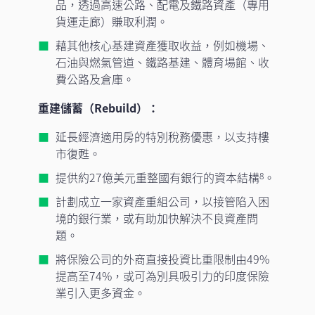
品，透過高速公路、配電及鐵路資產（專用
貨運走廊）賺取利潤。
藉其他核心基建資產獲取收益，例如機場、
石油與燃氣管道、鐵路基建、體育場館、收
費公路及倉庫。
重建儲蓄（Rebuild）：
延長經濟適用房的特別稅務優惠，以支持樓
市復甦。
提供約27億美元重整國有銀行的資本結構
。
8
計劃成立一家資產重組公司，以接管陷入困
境的銀行業，或有助加快解決不良資產問
題。
將保險公司的外商直接投資比重限制由49%
提高至74%，或可為別具吸引力的印度保險
業引入更多資金。