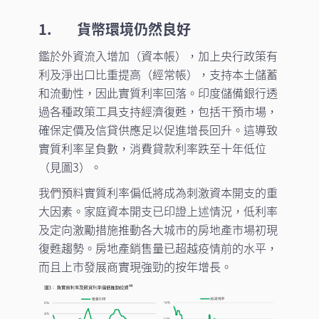
1.
貨幣環境仍然良好
鑑於外資流入增加（資本帳），加上央行政策有
利及淨出口比重提高（經常帳），支持本土儲蓄
和流動性，因此實質利率回落。印度儲備銀行透
過各種政策工具支持經濟復甦，包括干預市場，
確保定價及信貸供應足以促進增長回升。這導致
實質利率呈負數，消費貸款利率跌至十年低位
（見圖3）。
我們預料實質利率偏低將成為刺激資本開支的重
大因素。家庭資本開支已印證上述情況，低利率
及定向激勵措施推動各大城市的房地產市場初現
復甦趨勢。房地產銷售量已超越疫情前的水平，
而且上市發展商實現強勁的按年增長。