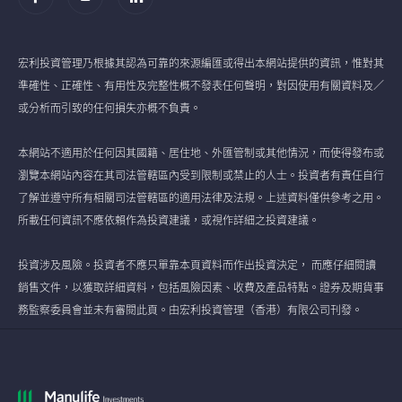
宏利投資管理乃根據其認為可靠的來源編匯或得出本網站提供的資訊，惟對其
準確性、正確性、有用性及完整性概不發表任何聲明，對因使用有關資料及／
或分析而引致的任何損失亦概不負責。
本網站不適用於任何因其國籍、居住地、外匯管制或其他情況，而使得發布或
瀏覽本網站內容在其司法管轄區內受到限制或禁止的人士。投資者有責任自行
了解並遵守所有相關司法管轄區的適用法律及法規。上述資料僅供參考之用。
所載任何資訊不應依賴作為投資建議，或視作詳細之投資建議。
投資涉及風險。投資者不應只單靠本頁資料而作出投資決定， 而應仔細閱讀
銷售文件，以獲取詳細資料，包括風險因素、收費及產品特點。證券及期貨事
務監察委員會並未有審閱此頁。由宏利投資管理（香港）有限公司刊發。