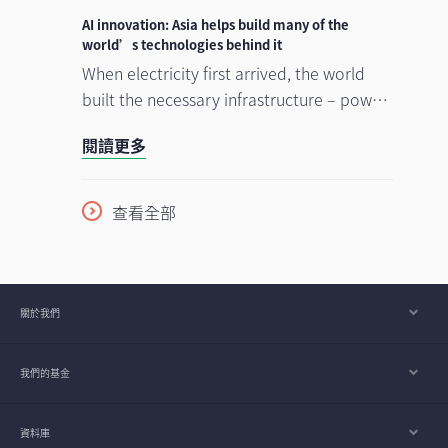
smartphone chip alone spans many
AI innovation: Asia helps build many of the
countries across continents, creating
world’s technologies behind it
tremendous opportunities for companies,
When electricity first arrived, the world
consumers, and investors. With
built the necessary infrastructure – power
semiconductors increasingly becoming the
plants, transmission lines – before the real
閱讀更多
backbone of an artificial intelligence (AI)
transformation could take hold. A similar
race few are prepared for, understanding
process is happening with artificial
this sector is key to unlocking where the
intelligence (AI). Today's massive
查看全部
next wave of technology competition is
investment in chips, data centres, and
heading.
power grids is laying the foundation for a
potential expansion in AI application that
could take years to develop. In our view,
關於我們
the discussion is increasingly shifting from
whether AI adoption will continue to how
我們的基金
the enabling infrastructure is being built.
Asia appears to be playing an important
role in that development.
資料庫