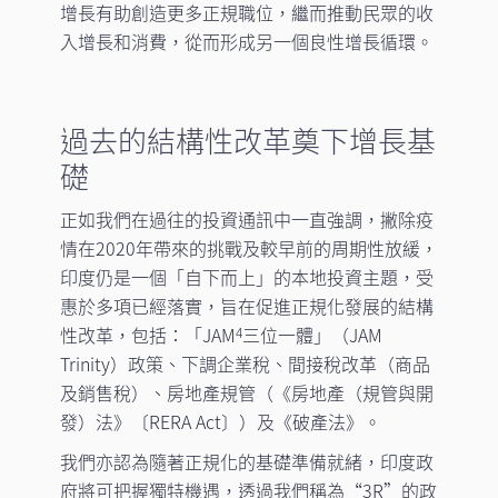
增長有助創造更多正規職位，繼而推動民眾的收
入增長和消費，從而形成另一個良性增長循環。
過去的結構性改革奠下增長基
礎
正如我們在過往的投資通訊中一直強調，撇除疫
情在2020年帶來的挑戰及較早前的周期性放緩，
印度仍是一個「自下而上」的本地投資主題，受
惠於多項已經落實，旨在促進正規化發展的結構
性改革，包括：「JAM
三位一體」（JAM
4
Trinity）政策、下調企業稅、間接稅改革（商品
及銷售稅）、房地產規管（《房地產（規管與開
發）法》〔RERA Act〕）及《破產法》。
我們亦認為隨著正規化的基礎準備就緒，印度政
府將可把握獨特機遇，透過我們稱為“3R”的政