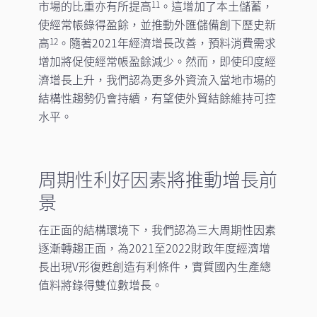
市場的比重亦有所提高
。這增加了本土儲蓄，
11
使經常帳錄得盈餘，並推動外匯儲備創下歷史新
高
。隨著2021年經濟增長改善，預料消費需求
12
增加將促使經常帳盈餘減少。然而，即使印度經
濟增長上升，我們認為更多外資流入當地市場的
結構性趨勢仍會持續，有望使外貿結餘維持可控
水平。
周期性利好因素將推動增長前
景
在正面的結構環境下，我們認為三大周期性因素
逐漸轉趨正面，為2021至2022財政年度經濟增
長出現V形復甦創造有利條件，實質國內生產總
值料將錄得雙位數增長。