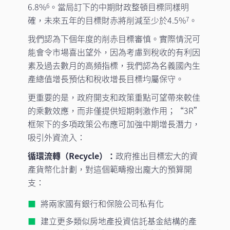
6.8%
。當局訂下的中期財政整頓目標同樣明
6
確，未來五年的目標財赤將削減至少於4.5%
。
7
我們認為下個年度的削赤目標審慎。實際情況可
能會令市場喜出望外，因為考慮到稅收的有利因
素及過去數月的高頻指標，我們認為名義國內生
產總值增長預估和稅收增長目標均屬保守。
更重要的是，政府開支和政策重點可望帶來較佳
的乘數效應，而非僅提供短期刺激作用；“3R”
框架下的多項政策公布應可加強中期增長潛力，
吸引外資流入：
循環流轉（Recycle）：
政府推出目標宏大的資
產貨幣化計劃，對這個範疇撥出龐大的預算開
支：
將兩家國有銀行和保險公司私有化
建立更多類似房地產投資信託基金結構的產