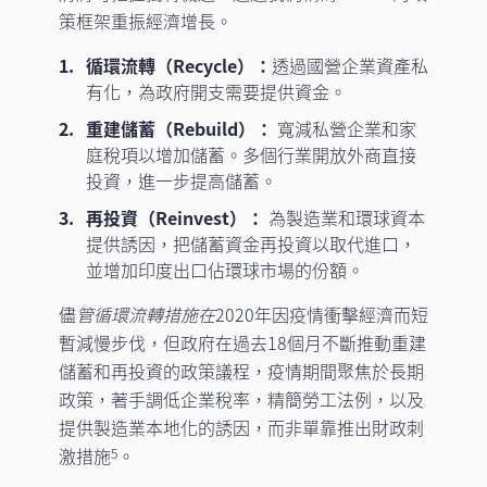
策框架重振經濟增長。
循環流轉（Recycle）：
透過國營企業資產私
有化，為政府開支需要提供資金。
重建儲蓄（Rebuild）：
寬減私營企業和家
庭稅項以增加儲蓄。多個行業開放外商直接
投資，進一步提高儲蓄。
再投資（Reinvest）：
為製造業和環球資本
提供誘因，把儲蓄資金再投資以取代進口，
並增加印度出口佔環球市場的份額。
儘
管循環流轉措施在
2020年因疫情衝擊經濟而短
暫減慢步伐，但政府在過去18個月不斷推動重建
儲蓄和再投資的政策議程，疫情期間聚焦於長期
政策，著手調低企業稅率，精簡勞工法例，以及
提供製造業本地化的誘因，而非單靠推出財政刺
激措施
。
5