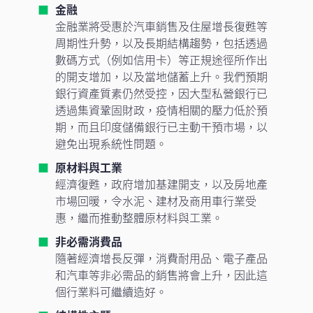
金融
金融業將受惠於汽車銷售及住屋增長復甦等
周期性升勢，以及長期結構趨勢，包括透過
數碼方式（例如信用卡）等正規途徑所作出
的開支增加，以及當地儲蓄上升。我們預期
銀行資產質素仍然受控，因大型私營銀行已
透過集資鞏固財政，疫情相關的壓力低於預
期，而且印度儲備銀行已主動干預市場，以
避免出現系統性問題。
原材料與工業
經濟復甦，政府增加基建開支，以及房地產
市場回暖，令水泥、建材及商用車行業受
惠，繼而推動整體原材料與工業。
非必需消費品
隨著經濟增長反彈，消費耐用品、電子產品
和汽車等非必需品的銷售將會上升，因此這
個行業料可繼續造好。