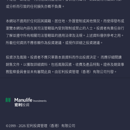
或分析而引致的任何損失亦概不負責。
本網站不適用於任何因其國籍、居住地、外匯管制或其他情況，而使得發布或
瀏覽本網站內容在其司法管轄區內受到限制或禁止的人士。投資者有責任自行
了解並遵守所有相關司法管轄區的適用法律及法規。上述資料僅供參考之用。
所載任何資訊不應依賴作為投資建議，或視作詳細之投資建議。
投資涉及風險。投資者不應只單靠本頁資料而作出投資決定， 而應仔細閱讀
銷售文件，以獲取詳細資料，包括風險因素、收費及產品特點。證券及期貨事
務監察委員會並未有審閱此頁。由宏利投資管理（香港）有限公司刊發。
©1999 - 2026 宏利投資管理（香港）有限公司