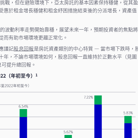
備受挑戰，但在避險環境下，亞太房託的基本因素保持穩健，從其
受惠於租金增長穩健和租金紓困措施結束後的分派增長，資產值
表現的波動利率走勢開始靠穩，展望未來一年，預期投資者的焦點
從而有助市場環境更趨正常化。
應謹記
股息回報
是房託資產類別的中心特質 — 當市場下跌時，
十年，不論市場環境如何，股息回報一直維持於正數水平（見圖
息可提升總回報。
022（年初至今）
1