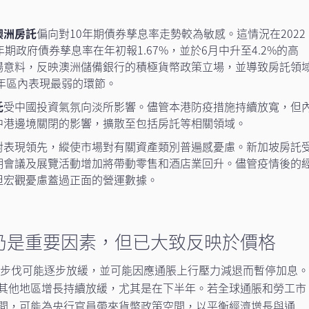
澳洲房託
偏向對10年期債券孳息率走勢較為敏感。這情況在2022
期政府債券孳息率在年初報1.67%，並於6月中升至4.2%的高
場意料，反映澳洲儲備銀行的積極貨幣政策立場，並導致房託領
半年區內表現最弱的環節。
託
受中國投資氣氛向淡所影響。儘管本港防疫措施持續放寬，但
中港邊境關閉的影響，擴散至包括房託等相關領域。
對表現領先，縱使市場對有關資產類別普遍感憂慮。新加坡房託
期會議及展覽活動增加將帶動零售和酒店業回升。儘管疫情後的
但宏觀憂慮蓋過正面的營運數據。
年仍是重要因素，但已大致反映於價格
加息步伐可能逐步放緩，並可能因應通脹上行壓力減退而暫停加息
其他地區增長持續放緩，尤其是在下半年。若全球通脹和勞工市
間，可能為央行官員帶來貨幣政策空間，以平衡經濟增長與通