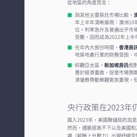
從地區的角度而言：
與其他主要房託市場比較，
年上半年清晰展現：澳洲10年
位。利率急升及普遍出乎市
受壓，因而成為2022年上
在年內大部份時間，
香港房
地房地產行業的財務受困、
綜觀亞太區，
新加坡房託
相
惠於經濟重啟，促使市場預
濟復甦帶動樂觀氣氛重現，
央行政策在2023
踏入2023年，美國聯儲局的
然而，通脹居高不下以及美國和
場（薪酬上升壓力）出現紓緩空