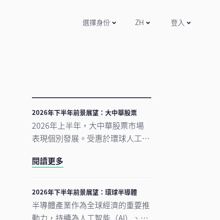
選擇身份
ZH
登入
2026年下半年前景展望：大中華股票
2026年上半年，大中華股票市場
，
表現個別發展。受惠於環球人工智
能（AI）需求帶動科技產品出口表
閱讀更多
現強勁，中國A股及台灣加權指數
錄得顯著升幅。另一方面，MSCI
明晟中國指數出現回調，主要受外
2026年下半年前景展望：環球半導體
賣市場激烈競爭下商業補貼增加，
半導體產業作為全球經濟的重要推
以及AI資本開支上升所拖累，但我
動力，持續為人工智能（AI）、雲