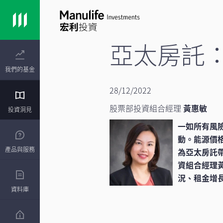
亞太房託
我們的基金
28/12/2022
股票部投資組合經理
黃惠敏
投資洞見
一如所有風險
動。能源價
產品與服務
為亞太房託帶
資組合經理
況、租金增
資料庫