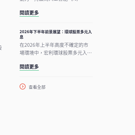
盈
們認為相關因素已反映於市場價格
端運算及電氣化等長期增長趨勢提
中。在今次下半年展望中，我們將
閱讀更多
供關鍵技術支援。正如我們早前的
重點分析推動中國及香港股票市場
觀點中提及，半導體是一個由結構
於2026年下半年表現的五大利好
將
性需求及實質基建投資所驅動的完
2026年下半年前景展望：環球股票多元入
因素。此外，投資團隊亦闡釋其看
息
整生態系統。隨著行業於2026年
好台灣地區科技產業增長趨勢有望
在2026年上半年高度不確定的市
上半年錄得亮麗表現，我們對後市
股
延續的原因。
場環境中，宏利環球股票多元入息
展望仍然正面，認為在盈利增長強
（GEDI）基金（「本基金」）表現
勁、資本投資持續增加，以及企業
閱讀更多
穩健 ，並展現出相對較低的波動
AI使用率仍處於起步階段的支持
性。此成果主要來自本基金的四大
下，行業升勢有望延續至2026年
投資支柱，採取以收益為核心的策
下半年，並進一步推進至2027
查看全部
略，並在全球多元分散配置增長
年。
型、價值型及收益型股票。在
《2026年下半年展望》中，亞洲
區多元資產執行總監、客戶投資組
合管理主管高沛樂闡釋了本基金的
獨特架構，如何在市場周期中提供