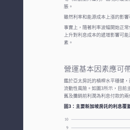
脹。
雖然利率和能源成本上漲的影響
事實上，隨著利率波幅開始正常
上升對利息成本的遞增影響可能
素。
營運基本因素應可帶
鑑於亞太房託的槓桿水平穩健，
流動性風險。如圖3所示，目前
舊及攤銷前利潤為利息付款的兩
圖3：主要新加坡房託的利息覆