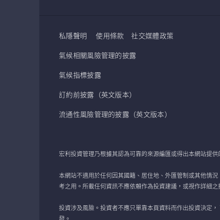
私隱聲明
使用條款
社交媒體政策
氣候相關風險管理的披露
氣候指標披露
訂約前披露（英文版本）
流通性風險管理的披露（英文版本）
宏利投資管理乃根據其認為可靠的來源編匯或得出本網站提供
本網站不適用於任何因其國籍、居住地、外匯管制或其他情況
考之用。所載任何資訊不應依賴作為投資建議，或視作詳細之
投資涉及風險。投資者不應只單靠本頁資料而作出投資決定，
發。