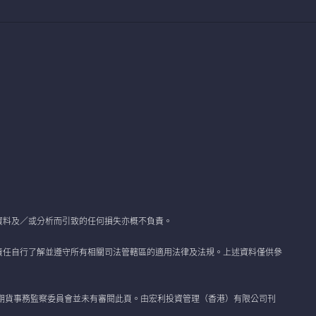
資料及／或分析而引致的任何損失亦概不負責。
責任自行了解並遵守所有相關司法管轄區的適用法律及法規。上述資料僅供參
期貨事務監察委員會並未有審閱此頁。由宏利投資管理（香港）有限公司刊