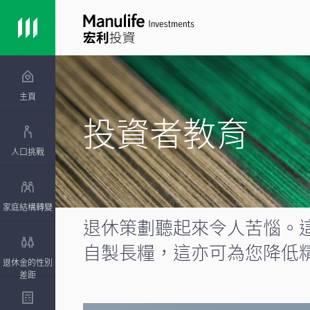
主頁
投資者教育
人口挑戰
家庭結構轉變
退休策劃聽起來令人苦惱。
自製長糧，這亦可為您降低
退休金的性別
差距