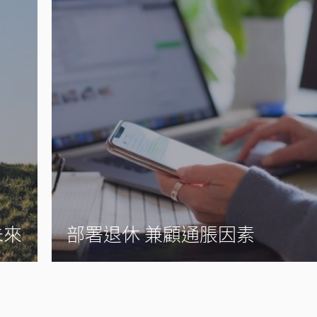
未來
部署退休 兼顧通脹因素