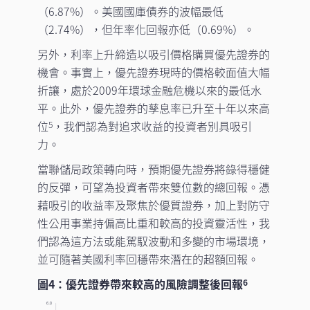
（6.87%）。美國國庫債券的波幅最低
（2.74%），但年率化回報亦低（0.69%）。
另外，利率上升締造以吸引價格購買優先證券的
機會。事實上，優先證券現時的價格較面值大幅
折讓，處於2009年環球金融危機以來的最低水
平。此外，優先證券的孳息率已升至十年以來高
位
，我們認為對追求收益的投資者別具吸引
5
力。
當聯儲局政策轉向時，預期優先證券將錄得穩健
的反彈，可望為投資者帶來雙位數的總回報。憑
藉吸引的收益率及聚焦於優質證券，加上對防守
性公用事業持偏高比重和較高的投資靈活性，我
們認為這方法或能駕馭波動和多變的市場環境，
並可隨著美國利率回穩帶來潛在的超額回報。
圖4：優先證券帶來較高的風險調整後回報
6