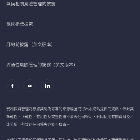
氣候相關風險管理的披露
氣候指標披露
訂約前披露（英文版本）
流通性風險管理的披露（英文版本）
宏利投資管理乃根據其認為可靠的來源編匯或得出本網站提供的資訊，惟對其
準確性、正確性、有用性及完整性概不發表任何聲明，對因使用有關資料及／
或分析而引致的任何損失亦概不負責。
本網站不適用於任何因其國籍、居住地、外匯管制或其他情況，而使得發布或