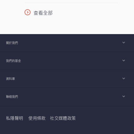
柱，採取以收益為核心的策略，並在全球多
元分散配置增長型、價值型及收益型股票。
查看全部
在《2026年下半年展望》中，亞洲區多元資
產執行總監、客戶投資組合管理主管高沛樂
闡釋了本基金的獨特架構，如何在市場周期
中提供穩定收益及捕捉潛在上升潛力，並同
關於我們
時指出下半年值得關注的主要機遇與風險。
我們的基金
資料庫
聯絡我們
私隱聲明
使用條款
社交媒體政策