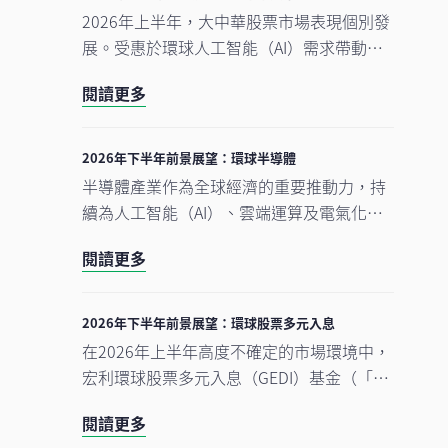
2026年上半年，大中華股票市場表現個別發
展。受惠於環球人工智能（AI）需求帶動科
技產品出口表現強勁，中國A股及台灣加權
閱讀更多
指數錄得顯著升幅。另一方面，MSCI明晟中
國指數出現回調，主要受外賣市場激烈競爭
下商業補貼增加，以及AI資本開支上升所拖
2026年下半年前景展望：環球半導體
累，但我們認為相關因素已反映於市場價格
半導體產業作為全球經濟的重要推動力，持
中。在今次下半年展望中，我們將重點分析
續為人工智能（AI）、雲端運算及電氣化等
推動中國及香港股票市場於2026年下半年表
長期增長趨勢提供關鍵技術支援。正如我們
現的五大利好因素。此外，投資團隊亦闡釋
閱讀更多
早前的觀點中提及，半導體是一個由結構性
其看好台灣地區科技產業增長趨勢有望延續
需求及實質基建投資所驅動的完整生態系
的原因。
統。隨著行業於2026年上半年錄得亮麗表
2026年下半年前景展望：環球股票多元入息
現，我們對後市展望仍然正面，認為在盈利
在2026年上半年高度不確定的市場環境中，
增長強勁、資本投資持續增加，以及企業AI
宏利環球股票多元入息（GEDI）基金（「本
使用率仍處於起步階段的支持下，行業升勢
基金」）表現穩健 ，並展現出相對較低的波
有望延續至2026年下半年，並進一步推進至
閱讀更多
動性。此成果主要來自本基金的四大投資支
2027年。