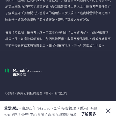
瀏覽本網站內容在其司法管轄區內受到限制或禁止的人士。投資者有責任自行
了解並遵守所有相關司法管轄區的適用法律及法規。上述資料僅供參考之用。
所載任何資訊不應依賴作為投資建議，或視作詳細之投資建議。
投資涉及風險。投資者不應只單靠本頁資料而作出投資決定， 而應仔細閱讀
銷售文件，以獲取詳細資料，包括風險因素、收費及產品特點。證券及期貨事
務監察委員會並未有審閱此頁。由宏利投資管理（香港）有限公司刊發。
©1999 - 2026 宏利投資管理（香港）有限公司
全球
重要通知
- 由2026年7月2日起，宏利投資管理（香港）有限
了解更多
公司的客戶服務中心將遷至香港九龍觀塘海濱 ...