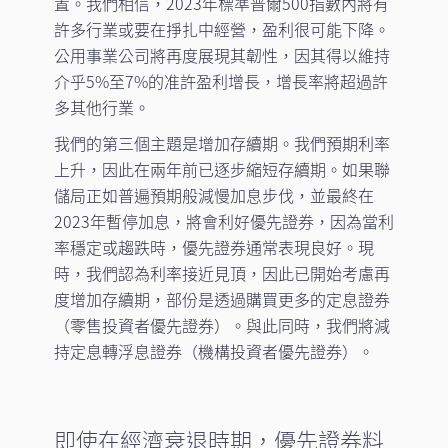
置。我們相信，2023年標準普爾500指數內將有
許多行業或要在掙扎中經營，盈利很可能下降。
公用事業公司將再度展現其韌性，因其得以維持
介乎5%至7%的准許盈利增長，增長率將超過許
多其他行業。
我們的第三個主題是增加存續期。我們預期利率
上升，因此在兩年前已逐步縮短存續期。如果聯
儲局正如普遍預期般減慢加息步伐，並最終在
2023年暫停加息，將會利好優先證券，因為當利
率穩定或趨跌時，優先證券通常表現良好。現
時，我們認為利率接近見頂，因此已開始考慮再
度增加存續期，部份是透過購買更多的定息證券
（零售投資者優先證券）。與此同時，我們將減
持定息轉浮息證券（機構投資者優先證券）。
即使在經濟衰退時期，優先證券料