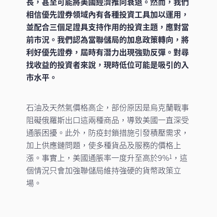
長，甚至可能將美國經濟推向衰退。然而，我們
相信優先證券領域內有各種投資工具加以運用，
並配合三個足證具支持作用的投資主題，應對當
前市況。我們認為當聯儲局的加息政策轉向，將
利好優先證券，屆時有潛力出現強勁反彈。對尋
找收益的投資者來說，現時低位可能是吸引的入
市水平。
石油及天然氣價格高企，部份原因是烏克蘭戰事
阻礙俄羅斯出口這兩種商品，導致美國一直深受
通脹困擾。此外，防疫封鎖措施引發積壓需求，
加上供應鏈問題，使多種貨品及服務的價格上
漲。事實上，美國通脹率一度升至高於9%
，這
1
個情況只會加強聯儲局維持強硬的貨幣政策立
場。