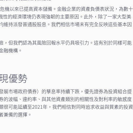
金融危機以來已提高資本儲備。金融企業的資產負債表狀況，為數
挑戰性的經濟環境仍表現強韌的主要原因。此外，除了一家大型美
均維持派發普通股股息。我們相信市場未有完全反映這些基本因
險，但我們認為其風險回報水平仍具吸引力。這有別於同樣可能
金融機構。
現優勢
發展市場政府債券）的孳息率持續下跌，優先證券為投資組合提
券的波幅、違約率、與其他資產類別的相關性及對利率的敏感度
題很可能延續至2021年，我們相信對同時追求收益與質素的投
者兼備的選擇。