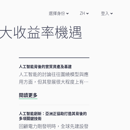
選擇身份
ZH
登入
大收益率機遇
引
人工智能背後的實質資產及基建
人工智能的討論往往圍繞模型與應
用方面，但其發展很大程度上有賴
類
更為實在的要素。數據中心、電網
閱讀更多
及原材料等實質資產構成支撐人工
智能發展的實體基礎。隨著結構性
因素重塑投資格局，實質資產逐漸
人工智能創新：亞洲正協助打造其背後的
多項關鍵技術
成為推動人工智能建設的支柱。
回顧電力剛發明時，全球先建設發