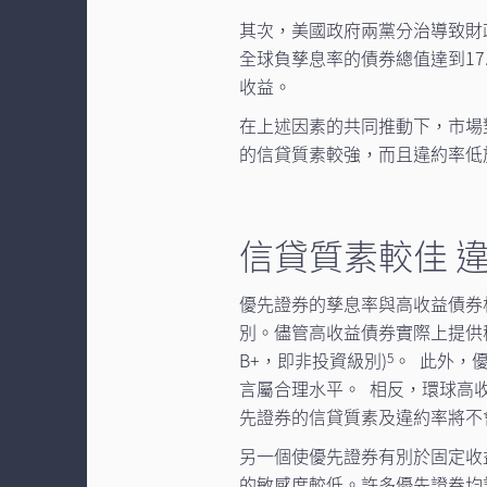
其次，美國政府兩黨分治導致財
全球負孳息率的債券總值達到17
收益。
在上述因素的共同推動下，市場
的信貸質素較強，而且違約率低
信貸質素較佳 
優先證券的孳息率與高收益債券
別。儘管高收益債券實際上提供
B+，即非投資級別)
。 此外，優
5
言屬合理水平。 相反，環球高收
先證券的信貸質素及違約率將不
另一個使優先證券有別於固定收
的敏感度較低。許多優先證券均