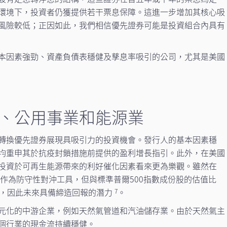
環境下，投資者仍獲提供若干票息保障。這進一步增加其核心吸
風險較低；正因如此，我們相信優先證券可能是投資組合內具有
本因素強勁、資產負債表穩健及孳息率吸引的公司，尤其是美國
、公用事業和能源業
轉換優先證券展現具吸引力的投資機會。發行人的基本因素穩
均重申其於抗疫封鎖措施前提供的盈利增長指引。此外，在美國
投資於可再生能源帶來的利好催化因素看來更為樂觀。雖然在
業作為防守性對沖工具，但與標準普爾500指數成份股的估值比
位，因此未來具備締造回報的潛力
。
7
元化的中游企業，例如天然氣管道和汽油儲存業。由於天然氣主
個行業的現金流持續穩健。