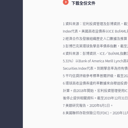
下載全份文件
1 資料來源：宏利投資管理及彭博資訊，截至2020年1
Index代表。美國高收益債券以ICE Bo
2 經濟合作及發展組織歷史人口數據及推算，
3 彭博巴克萊環球負孳息率債券指數，截至20
4 資料來源：彭博資訊、ICE／BofAML
5.31%）以Bank of America Merill 
Securities Index代表。到期孳
5 平均信貸評級參考標準普爾評級，截至202
6 環球高收益債券違約率數據來自穆迪投資者服
計算。由2018年開始，宏利投資管理使用ICE BofA
後停止提供相關資料。截至2019年12月3
7 美銀研究報告，2020年6月1日。
8 美國聯邦存款保險公司(FDIC)，2020年1