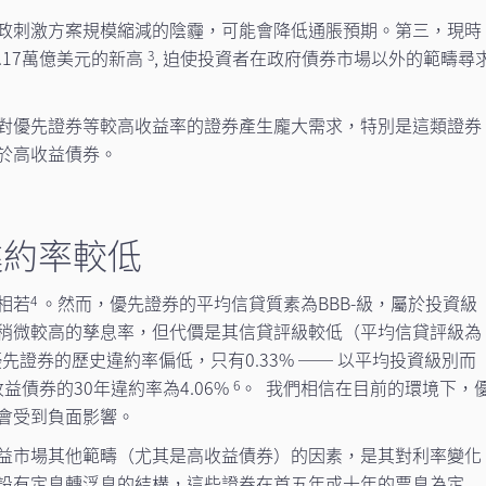
政刺激方案規模縮減的陰霾，可能會降低通脹預期。第三，現時
.17萬億美元的新高
, 迫使投資者在政府債券市場以外的範疇尋
3
對優先證券等較高收益率的證券產生龐大需求，特別是這類證券
於高收益債券。
違約率較低
相若
。然而，優先證券的平均信貸質素為BBB-級，屬於投資級
4
稍微較高的孳息率，但代價是其信貸評級較低（平均信貸評級為
先證券的歷史違約率偏低，只有0.33% ── 以平均投資級別而
益債券的30年違約率為4.06%
。 我們相信在目前的環境下，
6
會受到負面影響。
益市場其他範疇（尤其是高收益債券）的因素，是其對利率變化
設有定息轉浮息的結構，這些證券在首五年或十年的票息為定