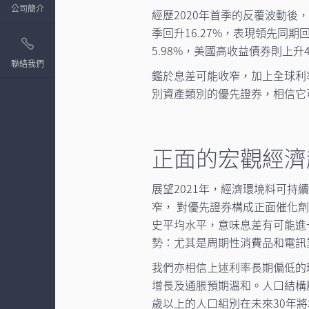
公司簡介
經歷2020年首季的反覆波動後
季回升16.27%，表現領先同期
5.98%，美國高收益債券則上升4
聯絡我們
鑑於息差可能收窄，加上全球利
別資產類別的優先證券，相信它
正面的宏觀經濟
展望2021年，經濟環境料可
窄， 對優先證券構成正面催化
史平均水平，意味息差有可能進
勢：尤其是周期性消費品和電訊
我們亦相信上述利率長期偏低的
增長及通脹預期溫和。人口結構
歲以上的人口組別在未來30年將