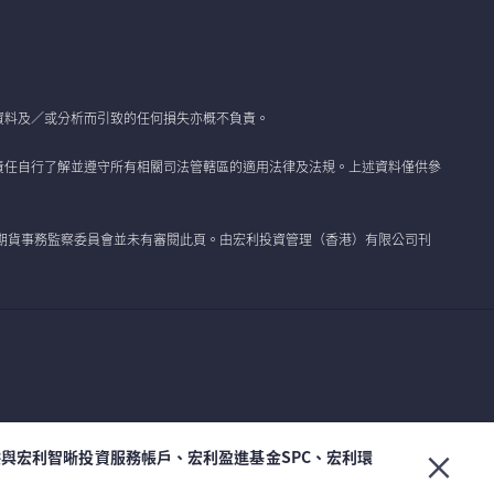
資料及／或分析而引致的任何損失亦概不負責。
責任自行了解並遵守所有相關司法管轄區的適用法律及法規。上述資料僅供參
期貨事務監察委員會並未有審閱此頁。由宏利投資管理（香港）有限公司刊
與宏利智晰投資服務帳戶、宏利盈進基金SPC、宏利環