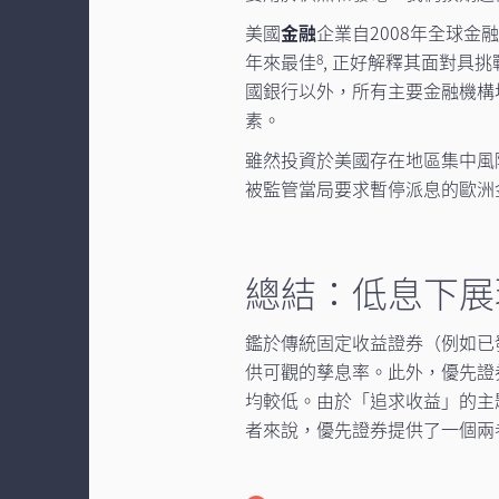
美國
金融
企業自2008年全球
年來最佳
, 正好解釋其面對具
8
國銀行以外，所有主要金融機構
素。
雖然投資於美國存在地區集中風
被監管當局要求暫停派息的歐洲
總結：低息下展
鑑於傳統固定收益證券（例如已
供可觀的孳息率。此外，優先證
均較低。由於「追求收益」的主
者來說，優先證券提供了一個兩