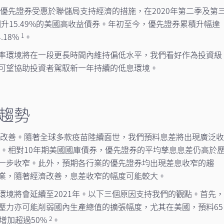
，優先證券受惠於聯儲局支持經濟的措施，在2020年第二季及第
回升15.49%的美國高收益債券。年初至今，優先證券累積升幅達
.18%
。
1
率環境將在一段更長時間內維持偏低水平，我們看好作為投資級
可望協助投資者駕馭新一年持續的低息環境。
趨勢
持續改善。隨著全球多款疫苗陸續面世，我們預料息差將出現廣泛
劑。相對10年期美國國庫債券，優先證券的平均孳息息差仍高於
一步收窄。此外，預期各行業的優先證券均出現差息收窄的趨
業，隨著經濟改善，息差收窄的幅度可能較大。
環境將會延續至2021年。以下三個原因支持我們的觀點。首先
壓力亦可能削弱國內生產總值的擴張幅度，尤其在美國，預料65
增加超過50%
。
2