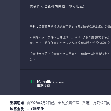
流通性風險管理的披露（英文版本）
宏利投資管理乃根據其認為可靠的來源編匯或得出本網站提供
本網站不適用於任何因其國籍、居住地、外匯管制或其他情況
考之用。所載任何資訊不應依賴作為投資建議，或視作詳細之
投資涉及風險。投資者不應只單靠本頁資料而作出投資決定，
發。
重要通知
- 由2026年7月2日起，宏利投資管理（香港）有限公
了解更多
球基金及 ...