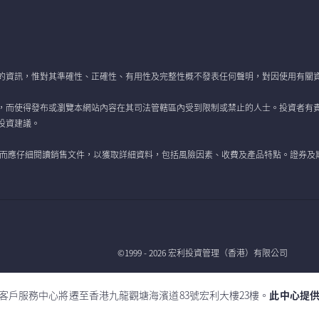
的資訊，惟對其準確性、正確性、有用性及完整性概不發表任何聲明，對因使用有關
，而使得發布或瀏覽本網站內容在其司法管轄區內受到限制或禁止的人士。投資者有
投資建議。
 而應仔細閱讀銷售文件，以獲取詳細資料，包括風險因素、收費及產品特點。證券及
©1999 - 2026 宏利投資管理（香港）有限公司
全球
司的客戶服務中心將遷至香港九龍觀塘海濱道83號宏利大樓23樓。
此中心提供