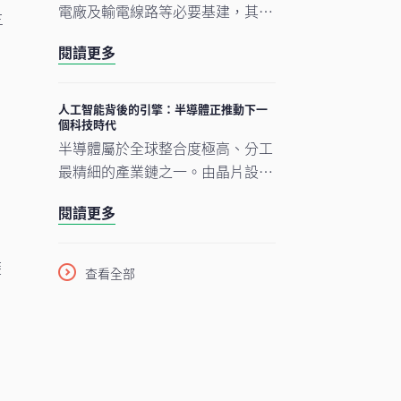
電廠及輸電線路等必要基建，其後
三
才能展開真正的轉型。人工智能的
閱讀更多
發展正經歷類似過程。現時企業對
晶片、數據中心及電網的大規模投
資，正為人工智能應用在未來數年
人工智能背後的引擎：半導體正推動下一
個科技時代
逐步擴展奠下基礎。在我們看來，
半導體屬於全球整合度極高、分工
市場討論焦點正愈來愈由「人工智
最精細的產業鏈之一。由晶片設
能採用能否延續」轉向「支撐人工
計、設備與材料，到製造及商業
智能發展的關鍵基建如何落地與擴
閱讀更多
化，單是一枚智能手機晶片的生產
建」。在這個發展進程中，亞洲看
流程，已橫跨多個大洲、涉及多個
來正扮演重要角色。
收
國家，為企業、消費者及投資者帶
歷
查看全部
來龐大機遇。隨着半導體愈來愈成
為一場不少人尚未準備就緒的人工
智能（AI）競賽之基石，理解此行
，
業將是掌握下一波科技競爭走向的
關鍵。