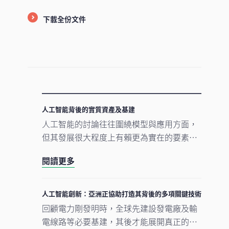
下載全份文件
人工智能背後的實質資產及基建
人工智能的討論往往圍繞模型與應用方面，
但其發展很大程度上有賴更為實在的要素。
數據中心、電網及原材料等實質資產構成支
閱讀更多
撐人工智能發展的實體基礎。隨著結構性因
素重塑投資格局，實質資產逐漸成為推動人
工智能建設的支柱。
人工智能創新：亞洲正協助打造其背後的多項關鍵技術
回顧電力剛發明時，全球先建設發電廠及輸
電線路等必要基建，其後才能展開真正的轉