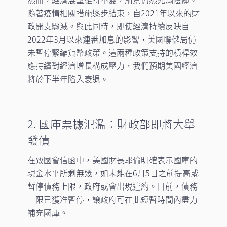
隨著疫情相關措施逐步結束，自2021年以來的財
政開支驟減。與此同時，即使經濟持續反映自
2022年3月以來連番加息的影響，美國聯儲局仍
未暫停緊縮貨幣政策。這兩種政策支持的槓桿效
應持續對經濟增長構成壓力，我們預期美國經濟
將於下半年陷入衰退。
2. 國庫票據氾濫：財政部即將大舉
發債
在致國會信函中，美國財長耶倫明確表示國庫的
現金水平所剩無幾，如未能在6月5日之前提高或
暫停債務上限，政府或會出現違約。目前，債務
上限已獲准暫停，讓政府可在此短暫時間內盡力
補充國庫。