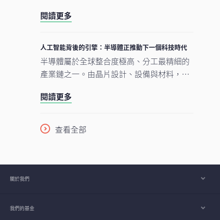
型。人工智能的發展正經歷類似過程。現時
閱讀更多
企業對晶片、數據中心及電網的大規模投
資，正為人工智能應用在未來數年逐步擴展
奠下基礎。在我們看來，市場討論焦點正愈
人工智能背後的引擎：半導體正推動下一個科技時代
來愈由「人工智能採用能否延續」轉向「支
半導體屬於全球整合度極高、分工最精細的
撐人工智能發展的關鍵基建如何落地與擴
產業鏈之一。由晶片設計、設備與材料，到
建」。在這個發展進程中，亞洲看來正扮演
製造及商業化，單是一枚智能手機晶片的生
重要角色。
閱讀更多
產流程，已橫跨多個大洲、涉及多個國家，
為企業、消費者及投資者帶來龐大機遇。隨
着半導體愈來愈成為一場不少人尚未準備就
查看全部
緒的人工智能（AI）競賽之基石，理解此行
業將是掌握下一波科技競爭走向的關鍵。
關於我們
我們的基金