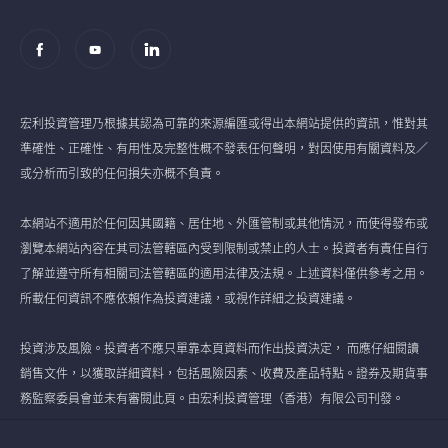
宏利投資管理乃根據其認為可靠的來源編匯或得出本網站提供的資訊，惟對其
準確性、正確性、有用性及完整性概不發表任何聲明，對因使用有關資料及／
或分析而引致的任何損失亦概不負責。
本網站不適用於任何因其國籍、居住地、外匯管制或其他情況，而使得發布或
瀏覽本網站內容在其司法管轄區內受到限制或禁止的人士。投資者有責任自行
了解並遵守所有相關司法管轄區的適用法律及法規。上述資料僅供參考之用。
所載任何資訊不應依賴作為投資建議，或視作詳細之投資建議。
投資涉及風險。投資者不應只單靠本頁資料而作出投資決定， 而應仔細閱讀
銷售文件，以獲取詳細資料，包括風險因素、收費及產品特點。證券及期貨事
務監察委員會並未有審閱此頁。由宏利投資管理（香港）有限公司刊發。