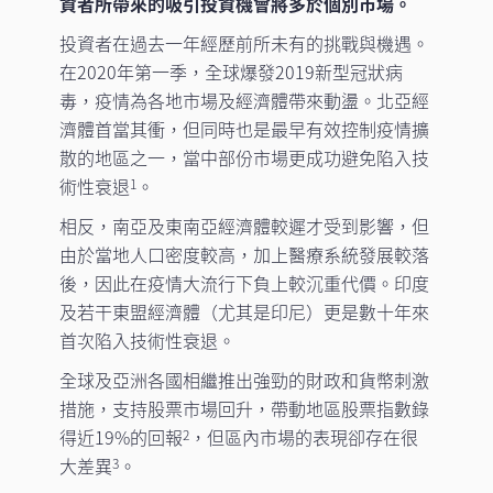
資者所帶來的吸引投資機會將多於個別市場。
投資者在過去一年經歷前所未有的挑戰與機遇。
在2020年第一季，全球爆發2019新型冠狀病
毒，疫情為各地市場及經濟體帶來動盪。北亞經
濟體首當其衝，但同時也是最早有效控制疫情擴
散的地區之一，當中部份市場更成功避免陷入技
術性衰退
。
1
相反，南亞及東南亞經濟體較遲才受到影響，但
由於當地人口密度較高，加上醫療系統發展較落
後，因此在疫情大流行下負上較沉重代價。印度
及若干東盟經濟體（尤其是印尼）更是數十年來
首次陷入技術性衰退。
全球及亞洲各國相繼推出強勁的財政和貨幣刺激
措施，支持股票市場回升，帶動地區股票指數錄
得近19%的回報
，但區內市場的表現卻存在很
2
大差異
。
3