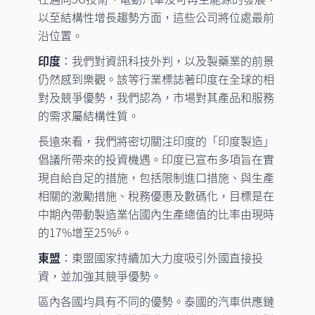
以至結構性增長趨勢方面，這些公司將位處最前
沿位置。
印度
：我們對資訊科技外判，以及製藥業的前景
仍然感到樂觀。該等行業標誌著印度在全球的相
對及競爭優勢，我們認為，市場對其產品和服務
的需求屬結構性質。
長遠來看，我們將密切關注印度的「印度製造」
倡議所帶來的投資機遇。印度已宣布多項旨在實
現自給自足的措施，包括限制進口措施、與生產
相關的激勵措施、稅務優惠及數碼化，目標是在
中期內帶動製造業佔國內生產總值的比率由現時
的17%增至25%
。
6
東盟
：東盟國家持續加大力度吸引外國直接投
資，並加強其競爭優勢。
區內各國均具有不同的優勢。泰國的汽車供應鏈