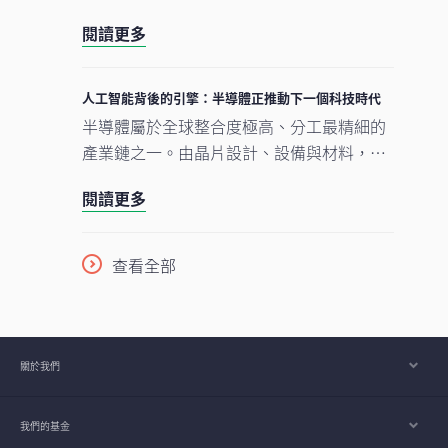
型。人工智能的發展正經歷類似過程。現時
閱讀更多
企業對晶片、數據中心及電網的大規模投
資，正為人工智能應用在未來數年逐步擴展
奠下基礎。在我們看來，市場討論焦點正愈
人工智能背後的引擎：半導體正推動下一個科技時代
來愈由「人工智能採用能否延續」轉向「支
半導體屬於全球整合度極高、分工最精細的
撐人工智能發展的關鍵基建如何落地與擴
產業鏈之一。由晶片設計、設備與材料，到
建」。在這個發展進程中，亞洲看來正扮演
製造及商業化，單是一枚智能手機晶片的生
重要角色。
閱讀更多
產流程，已橫跨多個大洲、涉及多個國家，
為企業、消費者及投資者帶來龐大機遇。隨
着半導體愈來愈成為一場不少人尚未準備就
查看全部
緒的人工智能（AI）競賽之基石，理解此行
業將是掌握下一波科技競爭走向的關鍵。
關於我們
我們的基金