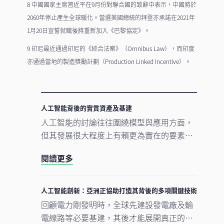
8 中國國家主席習近平在9月份對聯合國的致辭中表示，中國將於
2060年停止產生全球暖化。當選美國總統的拜登亦承諾在2021年
1月20日宣誓就職後將重新加入《巴黎協定》。
9 印尼最近通過印尼的《綜合法案》（Omnibus Law），而印度
亦通過當地的製造獎勵計劃（Production Linked Incentive）。
人工智能背後的實質資產及基建
人工智能的討論往往圍繞模型與應用方面，
但其發展很大程度上有賴更為實在的要素。
數據中心、電網及原材料等實質資產構成支
閱讀更多
撐人工智能發展的實體基礎。隨著結構性因
素重塑投資格局，實質資產逐漸成為推動人
工智能建設的支柱。
人工智能創新：亞洲正協助打造其背後的多項關鍵技術
回顧電力剛發明時，全球先建設發電廠及輸
電線路等必要基建，其後才能展開真正的轉