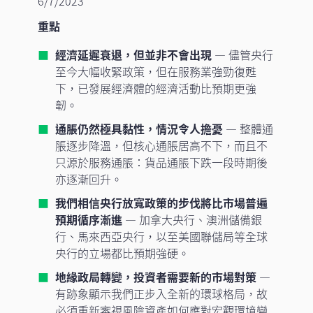
6/7/2023
重點
經濟延遲衰退，但並非不會出現
— 儘管央行
至今大幅收緊政策，但在服務業強勁復甦
下，已發展經濟體的經濟活動比預期更強
韌。
通脹仍然極具黏性，情況令人擔憂
— 整體通
脹逐步降溫，但核心通脹居高不下，而且不
只源於服務通脹：貨品通脹下跌一段時期後
亦逐漸回升。
我們相信央行放寬政策的步伐將比市場普遍
預期循序漸進
— 加拿大央行、澳洲儲備銀
行、馬來西亞央行，以至美國聯儲局等全球
央行的立場都比預期強硬。
地緣政局轉變，投資者需要新的市場對策
—
有跡象顯示我們正步入全新的環球格局，故
必須重新審視風險資產如何應對宏觀環境變