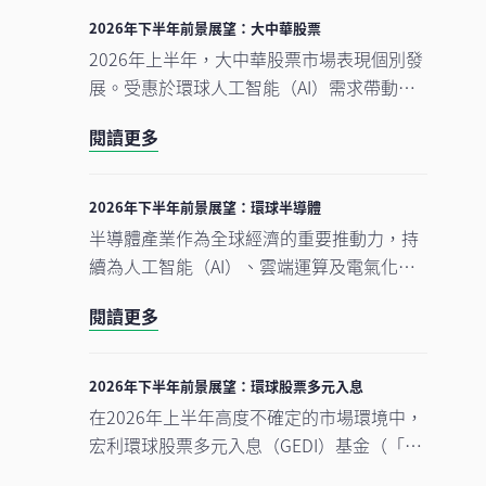
2026年下半年前景展望：大中華股票
2026年上半年，大中華股票市場表現個別發
展。受惠於環球人工智能（AI）需求帶動科
技產品出口表現強勁，中國A股及台灣加權
閱讀更多
指數錄得顯著升幅。另一方面，MSCI明晟中
國指數出現回調，主要受外賣市場激烈競爭
下商業補貼增加，以及AI資本開支上升所拖
2026年下半年前景展望：環球半導體
累，但我們認為相關因素已反映於市場價格
半導體產業作為全球經濟的重要推動力，持
中。在今次下半年展望中，我們將重點分析
續為人工智能（AI）、雲端運算及電氣化等
推動中國及香港股票市場於2026年下半年表
長期增長趨勢提供關鍵技術支援。正如我們
現的五大利好因素。此外，投資團隊亦闡釋
閱讀更多
早前的觀點中提及，半導體是一個由結構性
其看好台灣地區科技產業增長趨勢有望延續
需求及實質基建投資所驅動的完整生態系
的原因。
統。隨著行業於2026年上半年錄得亮麗表
2026年下半年前景展望：環球股票多元入息
現，我們對後市展望仍然正面，認為在盈利
在2026年上半年高度不確定的市場環境中，
增長強勁、資本投資持續增加，以及企業AI
宏利環球股票多元入息（GEDI）基金（「本
使用率仍處於起步階段的支持下，行業升勢
基金」）表現穩健 ，並展現出相對較低的波