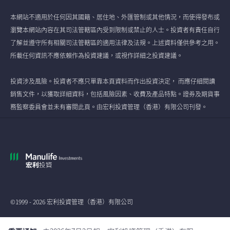
本網站不適用於任何因其國籍、居住地、外匯管制或其他情況，而使得發布或
瀏覽本網站內容在其司法管轄區內受到限制或禁止的人士。投資者有責任自行
了解並遵守所有相關司法管轄區的適用法律及法規。上述資料僅供參考之用。
所載任何資訊不應依賴作為投資建議，或視作詳細之投資建議。
投資涉及風險。投資者不應只單靠本頁資料而作出投資決定， 而應仔細閱讀
銷售文件，以獲取詳細資料，包括風險因素、收費及產品特點。證券及期貨事
務監察委員會並未有審閱此頁。由宏利投資管理（香港）有限公司刊發。
©1999 - 2026 宏利投資管理（香港）有限公司
全球