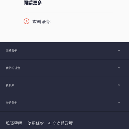
有望延續至2026年下半年，並進一步推進至
閱讀更多
動性。此成果主要來自本基金的四大投資支
2027年。
柱，採取以收益為核心的策略，並在全球多
元分散配置增長型、價值型及收益型股票。
查看全部
在《2026年下半年展望》中，亞洲區多元資
產執行總監、客戶投資組合管理主管高沛樂
闡釋了本基金的獨特架構，如何在市場周期
中提供穩定收益及捕捉潛在上升潛力，並同
關於我們
時指出下半年值得關注的主要機遇與風險。
我們的基金
資料庫
聯絡我們
私隱聲明
使用條款
社交媒體政策