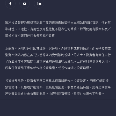
宏利投資管理乃根據其認為可靠的來源編匯或得出本網站提供的資訊，惟對其
準確性、正確性、有用性及完整性概不發表任何聲明，對因使用有關資料及／
或分析而引致的任何損失亦概不負責。
本網站不適用於任何因其國籍、居住地、外匯管制或其他情況，而使得發布或
瀏覽本網站內容在其司法管轄區內受到限制或禁止的人士。投資者有責任自行
了解並遵守所有相關司法管轄區的適用法律及法規。上述資料僅供參考之用。
所載任何資訊不應依賴作為投資建議，或視作詳細之投資建議。
投資涉及風險。投資者不應只單靠本頁資料而作出投資決定， 而應仔細閱讀
銷售文件，以獲取詳細資料，包括風險因素、收費及產品特點。證券及期貨事
務監察委員會並未有審閱此頁。由宏利投資管理（香港）有限公司刊發。