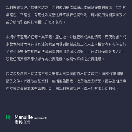
宏利投資管理乃根據其認為可靠的來源編匯或得出本網站提供的資訊，惟對其
準確性、正確性、有用性及完整性概不發表任何聲明，對因使用有關資料及／
或分析而引致的任何損失亦概不負責。
本網站不適用於任何因其國籍、居住地、外匯管制或其他情況，而使得發布或
瀏覽本網站內容在其司法管轄區內受到限制或禁止的人士。投資者有責任自行
了解並遵守所有相關司法管轄區的適用法律及法規。上述資料僅供參考之用。
所載任何資訊不應依賴作為投資建議，或視作詳細之投資建議。
投資涉及風險。投資者不應只單靠本頁資料而作出投資決定， 而應仔細閱讀
銷售文件，以獲取詳細資料，包括風險因素、收費及產品特點。證券及期貨事
務監察委員會並未有審閱此頁。由宏利投資管理（香港）有限公司刊發。