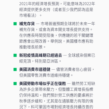
2021年的經濟增長預測，可能意味為2022年
經濟提供更多支持（或者至少我們認為這是
市場看法）。
補充存貨
— 市場普遍預期全球將於未來一年
補充存貨，或會為資本開支增長提供支持。
在供應長時間受阻後，供應鏈的若干關鍵環
節應會出現改善。舉例說，美國樓市應有助
推動增長前景。
新冠疫情高峰期已經過去
— 全球感染個案已
經見頂，特別是亞洲區。
美國消費市道穩健
— 儘管消費者信心疲弱，
但美國零售消費市道維持穩健。
美國勞動市場似乎正在復甦
— 雖然勞工短缺
為許多企業帶來壓力，但整體工資增長指標
仍保持溫和。我們預計勞工供應的憂慮將於
秋季逐步緩和，尤其是在通脹壓力有限的情
況下，料可鞏固市場對經濟增長持續改善的