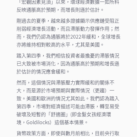
「宏觀因素見頂」以來，環球經濟數據一如所料
反映通脹高於預期，而增長則遜於估計。
剛過去的夏季，越來越多證據顯示供應鏈受阻正
削弱經濟增長活動，而且滯脹動力發揮作用；然
而，我們仍認為通脹將於2022年緩和，全球增長
亦將維持相對較高的水平，尤其是美國。
踏入第四季，我們相信投資者最擔憂的滯脹情況
已大致被市場消化，因為通脹高於預期和增長遜
於估計的情況應會緩和。
然而，這個情況與滯脹壓力實際緩和的關係不
大，而是源於市場預期與實際情況（更趨）一
致。美國和歐洲的情況尤其如此。我們認為踏入
第四季，市場對經濟描述可能由滯脹，轉至易受
破壞及短暫的「舒適圈」(即金髮女孩經濟環
境，Goldilocks）這個基本情景。
貨幣政策方面，即使與數月前相比，目前央行取