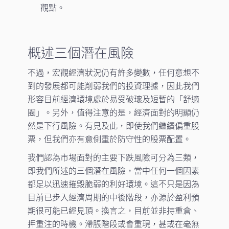
觀點。
概述三個潛在風險
不過，宏觀經濟狀況仍有許多變數，任何意想不
到的發展都可能削弱我們的投資理據，因此我們
形容目前經濟環境處於易受破瓌及短暫的「舒適
圈」。另外，值得注意的是，經濟面對的明顯仍
然是下行風險。有見及此，即使我們繼續偏重股
票，但我們亦有意側重於防守性的股票配置。
我們認為市場面對的主要下跌風險可分為三類，
即我們所述的三個潛在風險，當中任何一個因素
都足以迅速摧毀脆弱的利好環境。這不只是因為
目前已步入經濟周期的中後階段，亦源於盈利預
期很可能已經見頂。換言之，目前並非持重倉、
押重注的時機。滯脹階段或會重現，甚或在毫無