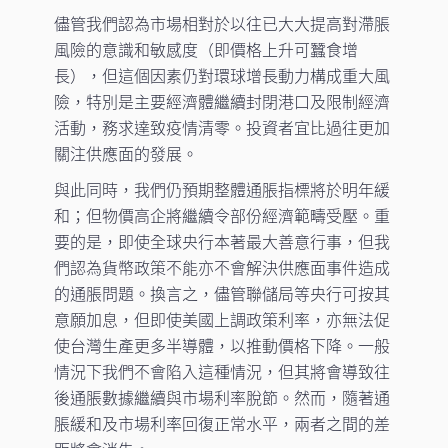
儘管我們認為市場相對於以往已大大提高對滯脹
風險的意識和敏感度（即價格上升可蠶食增
長），但這個因素仍對環球增長動力構成重大風
險，特別是主要經濟體繼續封閉港口及限制經濟
活動，務求達致疫情清零。投資者宜比過往更加
關注供應面的發展。
與此同時，我們仍預期整體通脹指標將於明年緩
和；但物價高企將繼續令部份經濟範疇受壓。重
要的是，即使全球央行本著最大善意行事，但我
們認為貨幣政策不能亦不會解決供應面事件造成
的通脹問題。換言之，儘管聯儲局等央行可按其
意願加息，但即使美國上調政策利率，亦無法促
使台灣生產更多半導體，以推動價格下降。一般
情況下我們不會陷入這種情況，但其將會導致往
後通脹數據繼續與市場利率脫節。然而，隨著通
脹緩和及市場利率回復正常水平，兩者之間的差