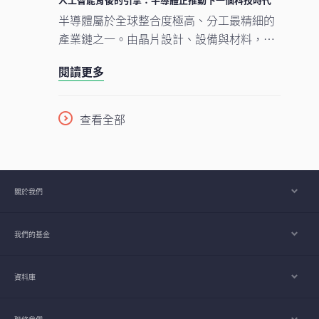
來愈由「人工智能採用能否延續」轉向「支
半導體屬於全球整合度極高、分工最精細的
撐人工智能發展的關鍵基建如何落地與擴
產業鏈之一。由晶片設計、設備與材料，到
建」。在這個發展進程中，亞洲看來正扮演
製造及商業化，單是一枚智能手機晶片的生
重要角色。
閱讀更多
產流程，已橫跨多個大洲、涉及多個國家，
為企業、消費者及投資者帶來龐大機遇。隨
着半導體愈來愈成為一場不少人尚未準備就
查看全部
緒的人工智能（AI）競賽之基石，理解此行
業將是掌握下一波科技競爭走向的關鍵。
關於我們
我們的基金
資料庫