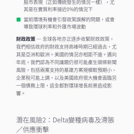
股市表現（正如傳統發生的情況一樣），尤
其是在實質利率接近0%的情況下
當前環境有機會引發政策誤解的問題，或會
導致環球利率和外匯市場波動
財政政策
— 全球各地亦正逐步收緊財政政策，
我們相信政府的財政支持高峰時期已經過去，尤
其是亞洲和歐洲。美國的情況亦相距不遠。邁向
年底，我們認為不同議題仍很可能產生頭條新聞
風險，包括兩黨支持的基建方案規模較預期小、
企業稅可能上調，以及美國政府很大機會面臨另
一個債務上限，這全都對環球增長前景造成影
響。
潛在風險2：Delta變種病毒及滯脹
／供應衝擊