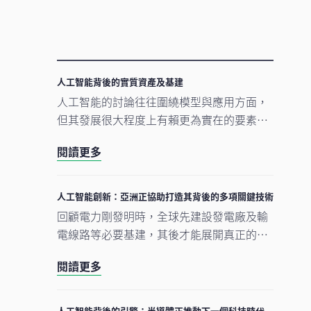
人工智能背後的實質資產及基建
人工智能的討論往往圍繞模型與應用方面，
但其發展很大程度上有賴更為實在的要素。
數據中心、電網及原材料等實質資產構成支
閱讀更多
撐人工智能發展的實體基礎。隨著結構性因
素重塑投資格局，實質資產逐漸成為推動人
工智能建設的支柱。
人工智能創新：亞洲正協助打造其背後的多項關鍵技術
回顧電力剛發明時，全球先建設發電廠及輸
電線路等必要基建，其後才能展開真正的轉
型。人工智能的發展正經歷類似過程。現時
閱讀更多
企業對晶片、數據中心及電網的大規模投
資，正為人工智能應用在未來數年逐步擴展
奠下基礎。在我們看來，市場討論焦點正愈
人工智能背後的引擎：半導體正推動下一個科技時代