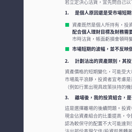
若立定決心沽貨，宜先問自己以
1. 是個人原因還是受市場短
資產既然是個人所持有，投
配合個人理財目標及財務需
市時沽貨，帳面虧損會頓時
市場短期的波幅，並不反映
2. 計劃沽出的資產類別，其
資產價格的短期變化，可能受大
市場風平浪靜，投資者宜考慮是
（例如行業出現具政策扶持的機
3. 離場後，我的投資組合，
這是選擇離場的後續問題。投資
現金佔資產組合的比重提高，令
認為較保守的配置不大可能達到
沽出部份表現欠佳/投資前景轉