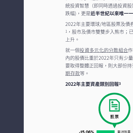
統投資智慧（即同時透過投資股
跌幅)，更是
近半世紀以來唯一
2022年主要環球/地區股票及
，股市及債市雙雙步入熊市；
1
上升。
就一個
投資多元化的分散組合
作
內的股債比重於2022年只有
要取得整體正回報，則大部份持
期存款
等。
2022年主要資產類別回報
3