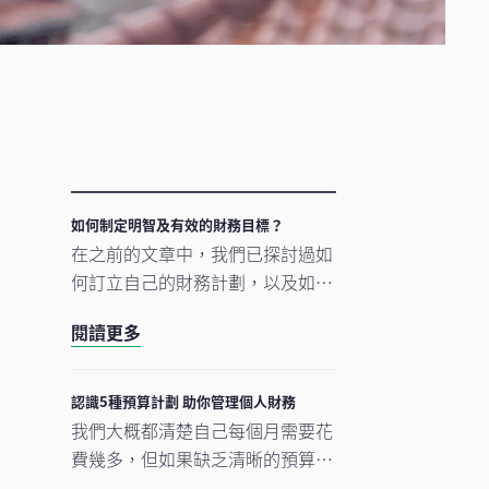
組
如何制定明智及有效的財務目標？
在之前的文章中，我們已探討過如
何訂立自己的財務計劃，以及如何
制定能反映你目前開支狀況的預算
閱讀更多
計劃。接下來的第三個步驟，是建
立一套策略協助你實現短期或長期
的財務目標。我們將透過實際的財
認識5種預算計劃 助你管理個人財務
務目標例子，並介紹「 SMART」
我們大概都清楚自己每個月需要花
高
原則（具體、可衡量、可行、相關
費幾多，但如果缺乏清晰的預算與
性、具時限），幫助你清晰地制定
消費策略，除了未能有效累積儲