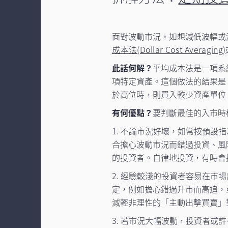
面對波動市況，如想減低波幅或
成本法(Dollar Cost Averaging)
此話何解？
平均成本法是一項系
項特定資產。這個做法的結果是
於高位時，則買入較少資產單位
有何優點？
要判斷最佳的入市時
1. 不論市況好壞，如常按預
合擔心波動市況而錯過投資、風
的投資者。自律地投資，有時會
2. 經驗較淺的投資者容易在
定，例如擔心錯過升市而高追，
減輕非理性的「主動出擊買賣」
3. 若市況大幅波動，投資者