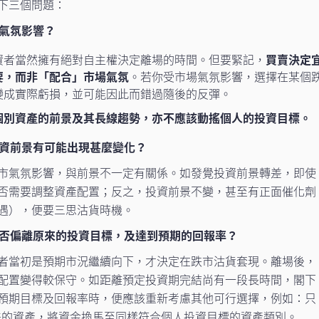
下三個問題：
期氣氛影響？
資者當然擁有絕對自主權決定離場的時間。但要緊記，
買賣決定
要，而非「配合」市場氣氛
。若你受市場氣氛影響，選擇在某個
變成實際虧損，並可能因此而錯過隨後的反彈。
個別資產的前景及其長線趨勢，亦不應該動搖個人的投資目標。
投資前景有可能出現甚麼變化？
市氣氛影響，與前景不一定有關係。如發覺投資前景轉差，即使
否需要調整資產配置；反之，投資前景不變，甚至有正面催化劑
遇），便要三思沽貨時機。
是否偏離原來的投資目標，及達到預期的回報率？
者當初是預期市況繼續向下，才決定在跌市沽貨套現。離場後，
配置變得較保守。如距離預定投資期完結尚有一段長時間，閣下
預期目標及回報率時，便應該重新考慮其他可行選擇，例如：只
差的資產，將資金換馬至同樣符合個人投資目標的資產類別。