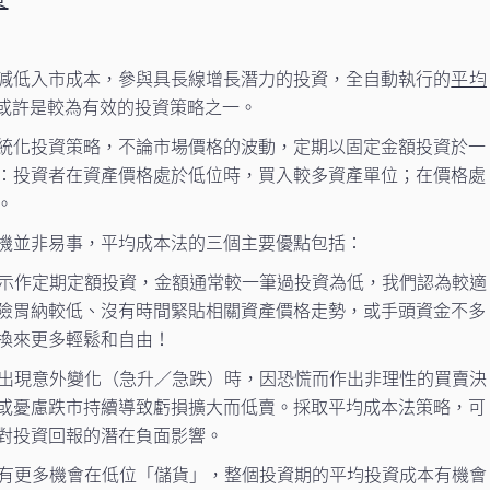
減低入市成本，參與具長線增長潛力的投資，全自動執行的
平均
或許是較為有效的投資策略之一。
統化投資策略，不論市場價格的波動，定期以固定金額投資於一
：投資者在資產價格處於低位時，買入較多資產單位；在價格處
。
機並非易事，平均成本法的三個主要優點包括：
設指示作定期定額投資，金額通常較一筆過投資為低，我們認為較適
險胃納較低、沒有時間緊貼相關資產價格走勢，或手頭資金不多
換來更多輕鬆和自由！
市場出現意外變化（急升／急跌）時，因恐慌而作出非理性的買賣決
或憂慮跌市持續導致虧損擴大而低賣。採取平均成本法策略，可
對投資回報的潛在負面影響。
或許有更多機會在低位「儲貨」，整個投資期的平均投資成本有機會