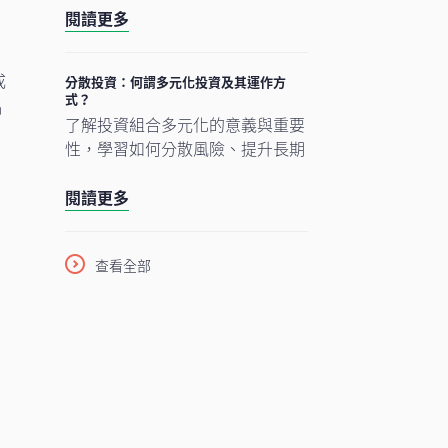
未來希望達成的財務目標。
閱讀更多
蓄，亦可能出現日常現金流不足的
情況，甚至在面對突發開支時影響
整體財務安排。因此，制定一個有
成
分散投資：何謂多元化投資及其運作方
式？
效的預算計劃，對於掌控個人財務
品
了解投資組合多元化的意義與重要
狀況至關重要。
性，學習如何分散風險、提升長期
表現。
若
閱讀更多
查看全部