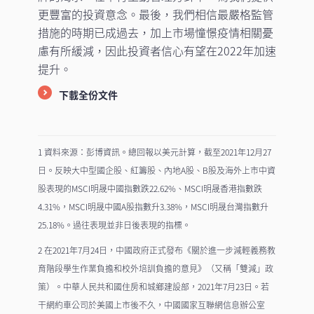
更豐富的投資意念。最後，我們相信最嚴格監管
措施的時期已成過去，加上市場憧憬疫情相關憂
慮有所緩減，因此投資者信心有望在2022年加速
提升。
下載全份文件
1 資料來源：彭博資訊。總回報以美元計算，截至2021年12月27
日。反映大中型國企股、紅籌股、內地A股、B股及海外上市中資
股表現的MSCI明晟中國指數跌22.62%、MSCI明晟香港指數跌
4.31%，MSCI明晟中國A股指數升3.38%，MSCI明晟台灣指數升
25.18%。過往表現並非日後表現的指標。
2 在2021年7月24日，中國政府正式發布《關於進一步減輕義務教
育階段學生作業負擔和校外培訓負擔的意見》（又稱「雙減」政
策）。中華人民共和國住房和城鄉建設部，2021年7月23日。若
干網約車公司於美國上市後不久，中國國家互聯網信息辦公室