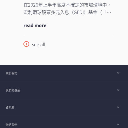
現，我們對後市展望仍然正面，認為在盈利
在2026年上半年高度不確定的市場環境中，
增長強勁、資本投資持續增加，以及企業AI
宏利環球股票多元入息（GEDI）基金（「本
使用率仍處於起步階段的支持下，行業升勢
基金」）表現穩健 ，並展現出相對較低的波
有望延續至2026年下半年，並進一步推進至
read more
動性。此成果主要來自本基金的四大投資支
2027年。
柱，採取以收益為核心的策略，並在全球多
元分散配置增長型、價值型及收益型股票。
see all
在《2026年下半年展望》中，亞洲區多元資
產執行總監、客戶投資組合管理主管高沛樂
闡釋了本基金的獨特架構，如何在市場周期
中提供穩定收益及捕捉潛在上升潛力，並同
關於我們
時指出下半年值得關注的主要機遇與風險。
我們的基金
資料庫
聯絡我們