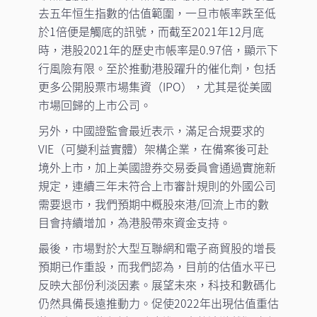
去五年恒生指數的估值範圍，一旦市帳率跌至低
於1倍便是觸底的訊號，而截至2021年12月底
時，港股2021年的歷史市帳率是0.97倍，顯示下
行風險有限。至於推動港股躍升的催化劑，包括
更多公開股票市場集資（IPO），尤其是從美國
市場回歸的上市公司。
另外，中國證監會最近表示，滿足合規要求的
VIE（可變利益實體）架構企業，在備案後可赴
境外上市，加上美國證券交易委員會通過實施新
規定，連續三年未符合上市審計規則的外國公司
需要退市，我們預期中概股來港/回流上市的數
目會持續增加，為港股帶來資金支持。
最後，市場對於大型互聯網和電子商貿股的增長
預期已作重設，而我們認為，目前的估值水平已
反映大部份利淡因素。展望未來，科技和數碼化
仍然具備長遠推動力。促使2022年出現估值重估