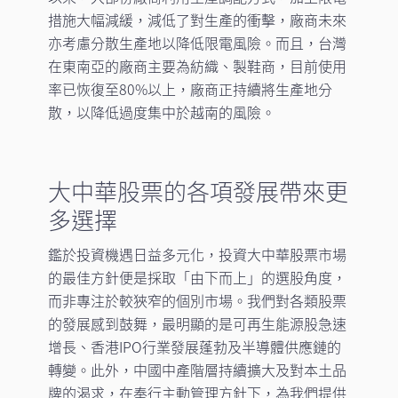
措施大幅減緩，減低了對生產的衝擊，廠商未來
亦考慮分散生產地以降低限電風險。而且，台灣
在東南亞的廠商主要為紡織、製鞋商，目前使用
率已恢復至80%以上，廠商正持續將生產地分
散，以降低過度集中於越南的風險。
大中華股票的各項發展帶來更
多選擇
鑑於投資機遇日益多元化，投資大中華股票市場
的最佳方針便是採取「由下而上」的選股角度，
而非專注於較狹窄的個別市場。我們對各類股票
的發展感到鼓舞，最明顯的是可再生能源股急速
增長、香港IPO行業發展蓬勃及半導體供應鏈的
轉變。此外，中國中產階層持續擴大及對本土品
牌的渴求，在奉行主動管理方針下，為我們提供