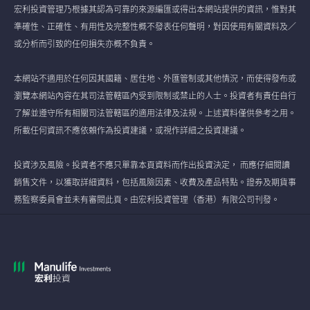
宏利投資管理乃根據其認為可靠的來源編匯或得出本網站提供的資訊，惟對其
準確性、正確性、有用性及完整性概不發表任何聲明，對因使用有關資料及／
或分析而引致的任何損失亦概不負責。
本網站不適用於任何因其國籍、居住地、外匯管制或其他情況，而使得發布或
瀏覽本網站內容在其司法管轄區內受到限制或禁止的人士。投資者有責任自行
了解並遵守所有相關司法管轄區的適用法律及法規。上述資料僅供參考之用。
所載任何資訊不應依賴作為投資建議，或視作詳細之投資建議。
投資涉及風險。投資者不應只單靠本頁資料而作出投資決定， 而應仔細閱讀
銷售文件，以獲取詳細資料，包括風險因素、收費及產品特點。證券及期貨事
務監察委員會並未有審閱此頁。由宏利投資管理（香港）有限公司刊發。