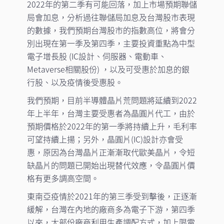
2022年的第二季有可能回落，加上市場預期聯儲
局會加息，分析過往聯儲局加息及台灣股市表現
的數據，我們預期台灣股市的指數高位，將會分
別出現在第一季及第四季，主要投資重點為中型
電子增長股 (IC設計、伺服器、電動車、
Metaverse相關股份) ，以及可受惠於加息的銀
行股、以及疫情後受惠股。
我們預期，目前半導體晶片荒問題將延續到2022
年上半年，台灣主要受惠者為晶圓片代工，由於
預期價格於2022年的第一季將持續上升，毛利率
可望持續上揚；另外，晶圓片(IC)設計亦會受
惠，原因為台灣晶片正漸漸取代歐美晶片，令短
缺晶片的問題已開始出現替代效應，令晶圓片價
格有更多調高空間。
東南亞疫情於2021年的第三季受到擊後，正逐漸
緩解，台灣在內地的廠商多為電子下游，第四季
以來，大部份廠商利用生產調配方式，加上限電