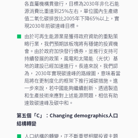
各直屬機構貫徹行，目標為2030年非化石能
源消費比重達到25%左右，單位國內生產總
值二氧化碳排放比2005年下降65%以上，實
現2030年前碳達峰目標。
由於可再生能源業是獲得政府資助的重點策
略行業，我們預期該板塊將有穩健的投資機
會。由於政府加快發行債券，並推行支持可
持續發展的政策，風電和太陽能（光伏）基
地的建設已經加速進行。長遠來說，我們認
為， 2030年實現碳達峰的路線圖，意味着當
局將在更制度化的框架下推行減碳措施。進
一步來說，若中國能夠繼續創新、透過製造
和生產技術來應對上述能源問題，相信有助
達致碳達峰及碳中和。
第五個「C」：Changing demographics人口
結構轉變
人口結構的轉變，正不斷重塑相關投資主題