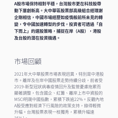
A股市場保持相對平穩，台灣股市更在科技股帶
動下屢創新高。大中華區股票部高級組合經理謝
企剛相信，中國市場經歷如疫情般前所未見的轉
變，令中國加速轉型的步伐，投資者可透過「自
下而上」的選股策略，捕捉在岸（A股），港股
及台股的潛在投資機遇。
市場回顧
2021年大中華股票市場表現迥異，特別是中港股
市。離岸及在岸中國股票走勢持續分歧，前者受
2019-新型冠狀病毒疫情回升及監管憂慮拖累而
顯著調整，包含國企、紅籌、離岸上市中資股的
MSCI明晟中國指數，累積下跌逾22%。反觀內地
A股受應對經濟下行風險的政策支持，錄得輕微
升幅。台灣股票表現一枝獨秀，累積升幅達
1