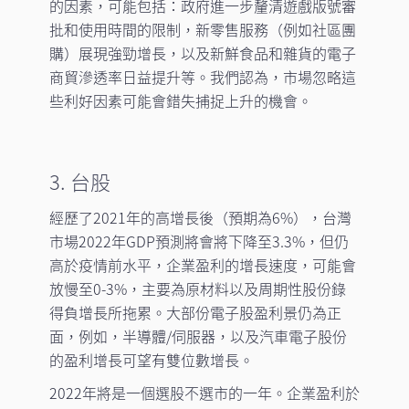
的因素，可能包括：政府進一步釐清遊戲版號審
批和使用時間的限制，新零售服務（例如社區團
購）展現強勁增長，以及新鮮食品和雜貨的電子
商貿滲透率日益提升等。我們認為，市場忽略這
些利好因素可能會錯失捕捉上升的機會。
3. 台股
經歷了2021年的高增長後（預期為6%），台灣
市場2022年GDP預測將會將下降至3.3%，但仍
高於疫情前水平，企業盈利的增長速度，可能會
放慢至0-3%，主要為原材料以及周期性股份錄
得負增長所拖累。大部份電子股盈利景仍為正
面，例如，半導體/伺服器，以及汽車電子股份
的盈利增長可望有雙位數增長。
2022年將是一個選股不選市的一年。企業盈利於