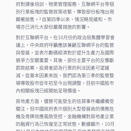
府對課後培訓、物業管理服務、互聯網平台等個
別行業板塊的監管政策收緊，導致部份板塊出現
顯著拋售。
自第四季以來，情況略見緩和，市
2
場亦已消化大部份嚴厲措施的影響。
對於互聯網平台，在10月份的政治局集體學習會
議上，中央政府呼籲應該兼顧互聯網平台的監管
與發展，並表示數碼經濟對於提升生產力及國際
競爭力至關重要。其後，部份主要平台的反壟斷
罰款結案，投資者認為行業的利淡因素可望緩
減。從基本因素來說，我們認為第三季的監管整
頓導致股市從年初至今出現調整，目前中國股市
內相關板塊已經開始呈現價值。
房地產方面，儘管可能發生的信貸事件繼續備受
關注，但中國政府表示個別大型發展商的債務危
機及骨牌效應風險受控，金融機構對房地產企業
的融資行為已恢復至正常狀態。數據顯示，10月