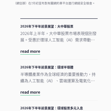
（網信辦）在7月初宣布對有關網約車平台進行網絡安全檢查。
2026年下半年前景展望：大中華股票
2026年上半年，大中華股票市場表現個別發
展。受惠於環球人工智能（AI）需求帶動科
技產品出口表現強勁，中國A股及台灣加權
read more
指數錄得顯著升幅。另一方面，MSCI明晟中
國指數出現回調，主要受外賣市場激烈競爭
下商業補貼增加，以及AI資本開支上升所拖
2026年下半年前景展望：環球半導體
累，但我們認為相關因素已反映於市場價格
半導體產業作為全球經濟的重要推動力，持
中。在今次下半年展望中，我們將重點分析
續為人工智能（AI）、雲端運算及電氣化等
推動中國及香港股票市場於2026年下半年表
長期增長趨勢提供關鍵技術支援。正如我們
現的五大利好因素。此外，投資團隊亦闡釋
read more
早前的觀點中提及，半導體是一個由結構性
其看好台灣地區科技產業增長趨勢有望延續
需求及實質基建投資所驅動的完整生態系
的原因。
統。隨著行業於2026年上半年錄得亮麗表
2026年下半年前景展望：環球股票多元入息