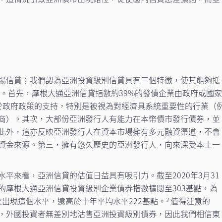
場信貸；我們認為亞洲投資級別信貸具有三個特徵，使其能夠抵
擊。首先，摩根大通亞洲信貸指數約39%的發債企業由政府或國
於政府政策的支持，特別是被視為對經濟具系統重要性的行業（
商）。其次，大部份亞洲發行人有能力在本幣債市發行債券，並
此外，這亦反映亞洲發行人在資本市場擁有多元融資渠道，不會
資金來源。第三，擁有悠久歷史的亞洲發行人，向來深受本土一
平來看，亞洲信貸的估值日益具有吸引力。截至2020年3月31
的摩根大通亞洲信貸投資級別企業債券指數擴闊至303基點，為
首次出現這個水平，遠高於十年平均水平222基點。
值得注意的
2
，外國投資者無差別地沽售亞洲投資級別債券，因此我們相信東