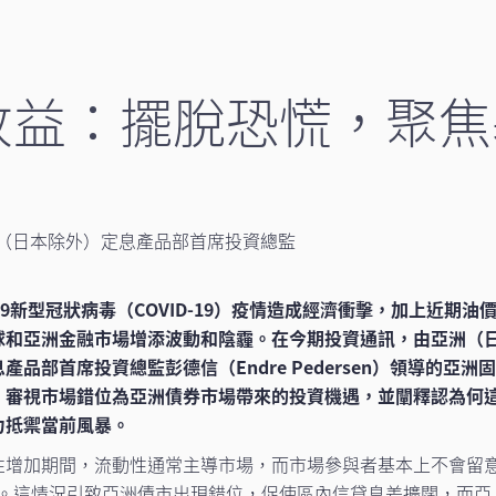
收益：擺脫恐慌，聚焦
（日本除外）定息產品部首席投資總監
19新型冠狀病毒（COVID-19）疫情造成經濟衝擊，加上近期油
球和亞洲金融市場增添波動和陰霾。在今期投資通訊，由亞洲（
產品部首席投資總監彭德信（Endre Pedersen）領導的亞洲固
，審視市場錯位為亞洲債券市場帶來的投資機遇，並闡釋認為何
力抵禦當前風暴。
性增加期間，流動性通常主導市場，而市場參與者基本上不會留
。這情況引致亞洲債市出現錯位，促使區內信貸息差擴闊，而亞