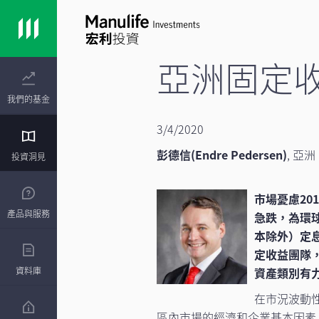
亞洲固定
我們的基金
3/4/2020
彭德信(Endre Pedersen)
,
亞洲
投資洞見
市場憂慮20
產品與服務
急跌，為環
本除外）定息
定收益團隊
資料庫
資產類別有
在市況波動
區內市場的經濟和企業基本因素