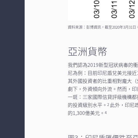
資料來源：彭博資訊，截至2020年3月31日
亞洲貨幣
我們認為2019新型冠狀病毒
尼為例：目前印尼盾兌美元接近16
其外國投資者的比重相對龐大（
劇下，外資傾向外流。然而，印
一斑：三家國際信貸評級機構都
的投資級別水平。
此外，印尼政
2
的1,300億美元。
4
圖3：印尼盾匯價跌至