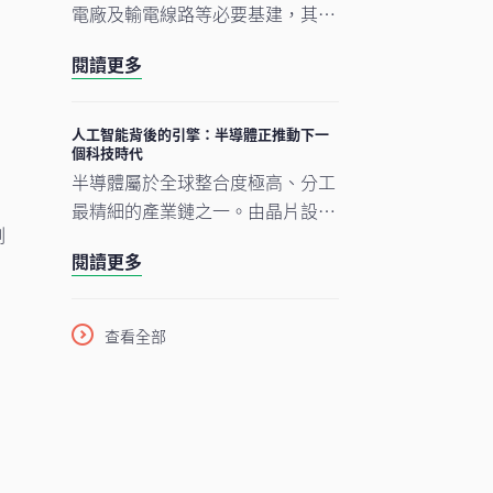
電廠及輸電線路等必要基建，其後
才能展開真正的轉型。人工智能的
閱讀更多
發展正經歷類似過程。現時企業對
晶片、數據中心及電網的大規模投
資，正為人工智能應用在未來數年
人工智能背後的引擎：半導體正推動下一
個科技時代
逐步擴展奠下基礎。在我們看來，
半導體屬於全球整合度極高、分工
市場討論焦點正愈來愈由「人工智
家
最精細的產業鏈之一。由晶片設
能採用能否延續」轉向「支撐人工
例
計、設備與材料，到製造及商業
智能發展的關鍵基建如何落地與擴
閱讀更多
化，單是一枚智能手機晶片的生產
建」。在這個發展進程中，亞洲看
流程，已橫跨多個大洲、涉及多個
來正扮演重要角色。
國家，為企業、消費者及投資者帶
查看全部
來龐大機遇。隨着半導體愈來愈成
為一場不少人尚未準備就緒的人工
智能（AI）競賽之基石，理解此行
業將是掌握下一波科技競爭走向的
關鍵。