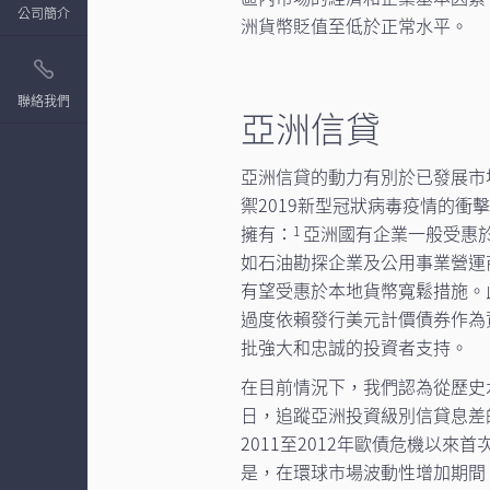
公司簡介
洲貨幣貶值至低於正常水平。
聯絡我們
亞洲信貸
亞洲信貸的動力有別於已發展市
禦2019新型冠狀病毒疫情的衝
擁有：
亞洲國有企業一般受惠
1
如石油勘探企業及公用事業營運
有望受惠於本地貨幣寬鬆措施。
過度依賴發行美元計價債券作為
批強大和忠誠的投資者支持。
在目前情況下，我們認為從歷史水
日，追蹤亞洲投資級別信貸息差
2011至2012年歐債危機以來
是，在環球市場波動性增加期間