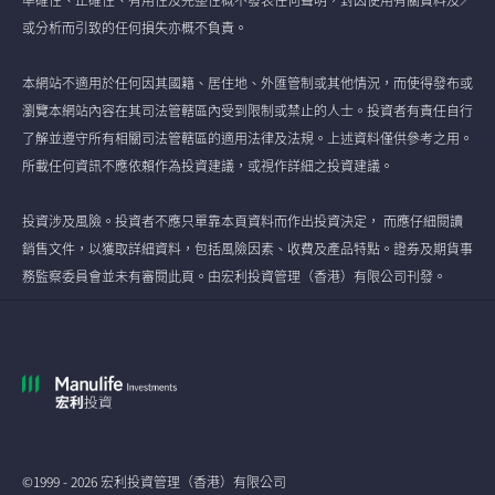
準確性、正確性、有用性及完整性概不發表任何聲明，對因使用有關資料及／
或分析而引致的任何損失亦概不負責。
本網站不適用於任何因其國籍、居住地、外匯管制或其他情況，而使得發布或
瀏覽本網站內容在其司法管轄區內受到限制或禁止的人士。投資者有責任自行
了解並遵守所有相關司法管轄區的適用法律及法規。上述資料僅供參考之用。
所載任何資訊不應依賴作為投資建議，或視作詳細之投資建議。
投資涉及風險。投資者不應只單靠本頁資料而作出投資決定， 而應仔細閱讀
銷售文件，以獲取詳細資料，包括風險因素、收費及產品特點。證券及期貨事
務監察委員會並未有審閱此頁。由宏利投資管理（香港）有限公司刊發。
©1999 - 2026 宏利投資管理（香港）有限公司