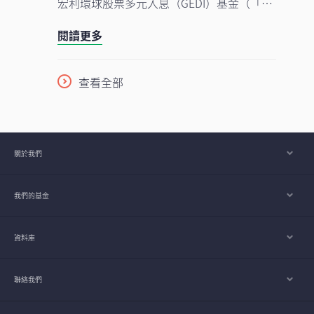
宏利環球股票多元入息（GEDI）基金（「本
使用率仍處於起步階段的支持下，行業升勢
基金」）表現穩健 ，並展現出相對較低的波
有望延續至2026年下半年，並進一步推進至
閱讀更多
動性。此成果主要來自本基金的四大投資支
2027年。
柱，採取以收益為核心的策略，並在全球多
元分散配置增長型、價值型及收益型股票。
查看全部
在《2026年下半年展望》中，亞洲區多元資
產執行總監、客戶投資組合管理主管高沛樂
闡釋了本基金的獨特架構，如何在市場周期
中提供穩定收益及捕捉潛在上升潛力，並同
關於我們
時指出下半年值得關注的主要機遇與風險。
我們的基金
資料庫
聯絡我們