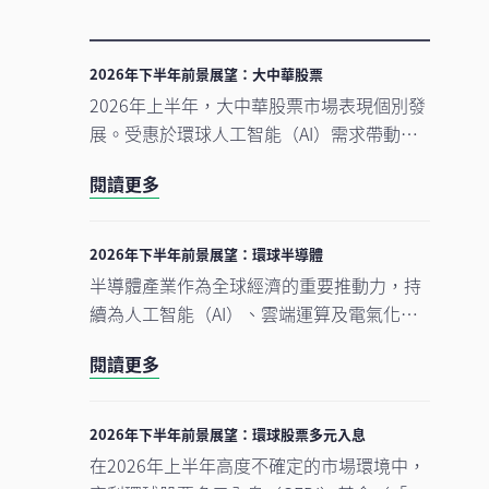
2026年下半年前景展望：大中華股票
2026年上半年，大中華股票市場表現個別發
展。受惠於環球人工智能（AI）需求帶動科
技產品出口表現強勁，中國A股及台灣加權
閱讀更多
指數錄得顯著升幅。另一方面，MSCI明晟中
國指數出現回調，主要受外賣市場激烈競爭
下商業補貼增加，以及AI資本開支上升所拖
2026年下半年前景展望：環球半導體
累，但我們認為相關因素已反映於市場價格
半導體產業作為全球經濟的重要推動力，持
中。在今次下半年展望中，我們將重點分析
續為人工智能（AI）、雲端運算及電氣化等
推動中國及香港股票市場於2026年下半年表
長期增長趨勢提供關鍵技術支援。正如我們
現的五大利好因素。此外，投資團隊亦闡釋
閱讀更多
早前的觀點中提及，半導體是一個由結構性
其看好台灣地區科技產業增長趨勢有望延續
需求及實質基建投資所驅動的完整生態系
的原因。
統。隨著行業於2026年上半年錄得亮麗表
2026年下半年前景展望：環球股票多元入息
現，我們對後市展望仍然正面，認為在盈利
在2026年上半年高度不確定的市場環境中，
增長強勁、資本投資持續增加，以及企業AI