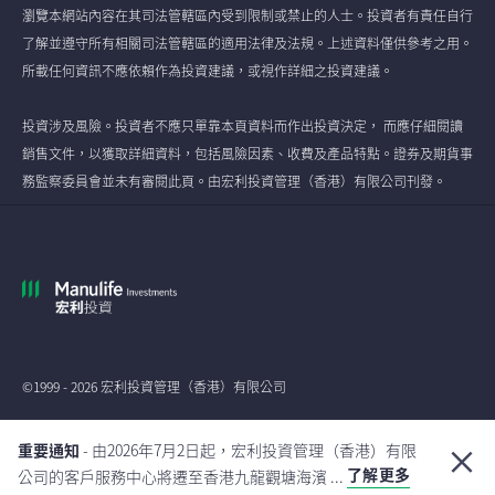
瀏覽本網站內容在其司法管轄區內受到限制或禁止的人士。投資者有責任自行
了解並遵守所有相關司法管轄區的適用法律及法規。上述資料僅供參考之用。
所載任何資訊不應依賴作為投資建議，或視作詳細之投資建議。
投資涉及風險。投資者不應只單靠本頁資料而作出投資決定， 而應仔細閱讀
銷售文件，以獲取詳細資料，包括風險因素、收費及產品特點。證券及期貨事
務監察委員會並未有審閱此頁。由宏利投資管理（香港）有限公司刊發。
©1999 - 2026 宏利投資管理（香港）有限公司
全球
重要通知
- 由2026年7月2日起，宏利投資管理（香港）有限
了解更多
公司的客戶服務中心將遷至香港九龍觀塘海濱 ...