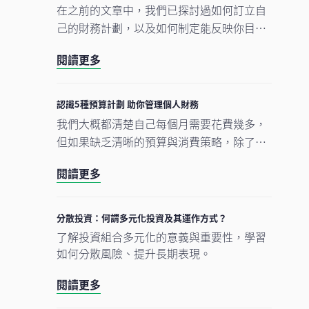
在之前的文章中，我們已探討過如何訂立自
己的財務計劃，以及如何制定能反映你目前
開支狀況的預算計劃。接下來的第三個步
閱讀更多
驟，是建立一套策略協助你實現短期或長期
的財務目標。我們將透過實際的財務目標例
子，並介紹「 SMART」 原則（具體、可衡
認識5種預算計劃 助你管理個人財務
量、可行、相關性、具時限），幫助你清晰
我們大概都清楚自己每個月需要花費幾多，
地制定未來希望達成的財務目標。
但如果缺乏清晰的預算與消費策略，除了未
能有效累積儲蓄，亦可能出現日常現金流不
閱讀更多
足的情況，甚至在面對突發開支時影響整體
財務安排。因此，制定一個有效的預算計
劃，對於掌控個人財務狀況至關重要。
分散投資：何謂多元化投資及其運作方式？
了解投資組合多元化的意義與重要性，學習
如何分散風險、提升長期表現。
閱讀更多