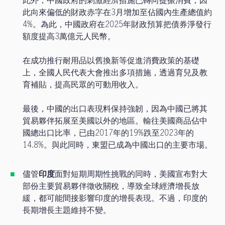
此外，中國政府的刺激經濟措施已轉向提振消費，因
此向來偏低的財政赤字在3月增加至佔國內生產總值約
4%。為此，中國政府在2025年財政預算把債券淨發行
額度提高3萬億元人民幣。
在成功推行耐用品以舊換新等促進消費政策的基礎
上，全國人民代表大會推出多項措施，透過育兒及教
育補貼，提高民眾的可動用收入。
最後，中國的出口表現料保持強韌，因為中國已將其
貿易夥伴拓展至美國以外的地區。輸往美國商品佔中
國總出口比率，已由2017年的19%跌至2023年的
14.8%。與此同時，東盟已成為中國出口的主要市場。
儘管
印度
面對短期周期性挑戰的同時，美國宣布對大
部份主要貿易夥伴徵收關稅，導致全球經濟增長放
緩，都可能間接影響印度的增長表現。不過，印度的
長期增長主題維持不變。