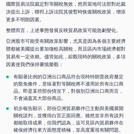
國際貿易法院裁定對等關稅無效，然而當地司法部對此裁
決提出上訴，聯邦上訴法院其後暫時恢復關稅政策，增添
更多不明朗因素。
整體而言，上述事態發展反映貿易政策可能急劇變化。
亞洲股市可能受有關政策影響，尤其是因為各個主要經濟
體都被美國提出要加徵較高關稅，而且區內市場經濟都對
貿易有一定依賴。儘管如此，綜觀現時的關稅政策，多項
因素使我們保持審慎樂觀：
有顯著比例的亞洲出口商品符合現時特朗普政府釐定
的豁免條件，意味著對等關稅將不適用於所有出口商
品。即是某些部份情況下，對個別亞洲出口商而言，
不會涵蓋其大部份商品。
初步報告顯示，部份亞洲貿易夥伴已主動與美國展開
關稅談判，並獲得白宮正面回應。雖然並非所有談判
都能取得成果，但我們認為，這可見區內貿易夥伴在
確保經濟往來方面態度積極，並高度重視有關問題。