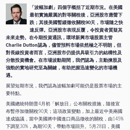
「波幅加劇」四個字概括了近期市況。在美國
最初實施嚴厲的對等關稅後，亞洲股市應聲下
跌；其後美國暫緩徵收關稅90天，市場隨之快
速反彈。亞洲股市表現反覆，令投資者質疑其
未來走勢。在今期投資通訊，環球新興市場股票主管
Charlie Dutton認為，儘管預料市場依然極之不明朗，但
對長線投資者而言，亞洲股市仍提供具吸引力的結構性及
分散投資機會。在市場波動期間，我們認為，主動揀股及
強勁的實地研究至為關鍵，有助把握迅速變化的市場機
遇。
展望短期市況，我們認為波幅加劇可能仍是股票市場的主
要特點。
美國總統特朗普4月初「解放日」公布關稅措施，隨後宣
布暫停加徵關稅90天；這項政策變動，加上最近中美兩國
達成協議，當中美國將中國進口商品徵收的關稅，由145%
下調至30%，為期90天，帶動市場回升。5月28日，美國