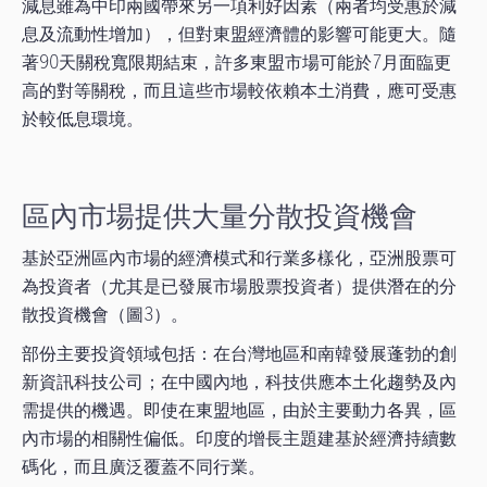
減息雖為中印兩國帶來另一項利好因素（兩者均受惠於減
息及流動性增加），但對東盟經濟體的影響可能更大。隨
著90天關稅寬限期結束，許多東盟市場可能於7月面臨更
高的對等關稅，而且這些市場較依賴本土消費，應可受惠
於較低息環境。
區內市場提供大量分散投資機會
基於亞洲區內市場的經濟模式和行業多樣化，亞洲股票可
為投資者（尤其是已發展市場股票投資者）提供潛在的分
散投資機會（圖3）。
部份主要投資領域包括：在台灣地區和南韓發展蓬勃的創
新資訊科技公司；在中國內地，科技供應本土化趨勢及內
需提供的機遇。即使在東盟地區，由於主要動力各異，區
內市場的相關性偏低。印度的增長主題建基於經濟持續數
碼化，而且廣泛覆蓋不同行業。