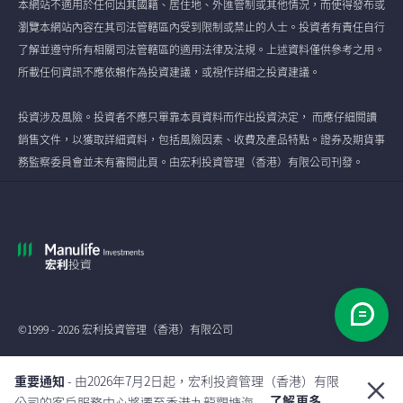
本網站不適用於任何因其國籍、居住地、外匯管制或其他情況，而使得發布或
瀏覽本網站內容在其司法管轄區內受到限制或禁止的人士。投資者有責任自行
了解並遵守所有相關司法管轄區的適用法律及法規。上述資料僅供參考之用。
所載任何資訊不應依賴作為投資建議，或視作詳細之投資建議。
投資涉及風險。投資者不應只單靠本頁資料而作出投資決定， 而應仔細閱讀
銷售文件，以獲取詳細資料，包括風險因素、收費及產品特點。證券及期貨事
務監察委員會並未有審閱此頁。由宏利投資管理（香港）有限公司刊發。
©1999 - 2026 宏利投資管理（香港）有限公司
全球
重要通知
- 由2026年7月2日起，宏利投資管理（香港）有限
了解更多
公司的客戶服務中心將遷至香港九龍觀塘海 ...