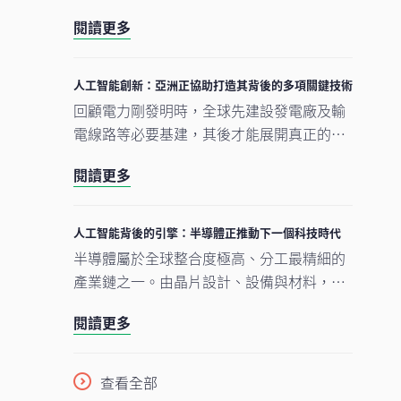
數據中心、電網及原材料等實質資產構成支
閱讀更多
撐人工智能發展的實體基礎。隨著結構性因
素重塑投資格局，實質資產逐漸成為推動人
工智能建設的支柱。
人工智能創新：亞洲正協助打造其背後的多項關鍵技術
回顧電力剛發明時，全球先建設發電廠及輸
電線路等必要基建，其後才能展開真正的轉
型。人工智能的發展正經歷類似過程。現時
閱讀更多
企業對晶片、數據中心及電網的大規模投
資，正為人工智能應用在未來數年逐步擴展
奠下基礎。在我們看來，市場討論焦點正愈
人工智能背後的引擎：半導體正推動下一個科技時代
來愈由「人工智能採用能否延續」轉向「支
半導體屬於全球整合度極高、分工最精細的
撐人工智能發展的關鍵基建如何落地與擴
產業鏈之一。由晶片設計、設備與材料，到
建」。在這個發展進程中，亞洲看來正扮演
製造及商業化，單是一枚智能手機晶片的生
重要角色。
閱讀更多
產流程，已橫跨多個大洲、涉及多個國家，
為企業、消費者及投資者帶來龐大機遇。隨
着半導體愈來愈成為一場不少人尚未準備就
查看全部
緒的人工智能（AI）競賽之基石，理解此行