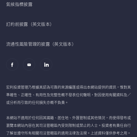
氣候指標披露
訂約前披露（英文版本）
流通性風險管理的披露（英文版本）
宏利投資管理乃根據其認為可靠的來源編匯或得出本網站提供的資訊，惟對其
準確性、正確性、有用性及完整性概不發表任何聲明，對因使用有關資料及／
或分析而引致的任何損失亦概不負責。
本網站不適用於任何因其國籍、居住地、外匯管制或其他情況，而使得發布或
瀏覽本網站內容在其司法管轄區內受到限制或禁止的人士。投資者有責任自行
了解並遵守所有相關司法管轄區的適用法律及法規。上述資料僅供參考之用。