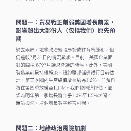
問題一：貿易戰正削弱美國增長前景，
影響超出大部份人（包括我們）原先預
期
過去兩周，地緣政治緊張局勢或許有所緩和，但
仍遠較7月31日的情況嚴峻。目前，美國企業面
對的關稅多於7月議息會議的時候。此外，美國
製造業前景持續轉淡。紐約聯邦儲備銀行目前估
計，第三季國內生產總值增長約為1.6%，並預料
將在第四季放緩至1.1%
。我們認同這評估，並
2
認為明年第一季增長將介乎1.0%至1.5%之間。
無論如何，這個增長數字難言可觀。
問題二：地緣政治風險加劇