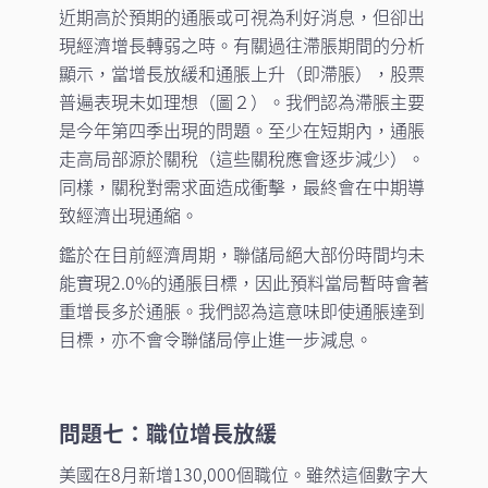
近期高於預期的通脹或可視為利好消息，但卻出
現經濟增長轉弱之時。有關過往滯脹期間的分析
顯示，當增長放緩和通脹上升（即滯脹），股票
普遍表現未如理想（圖２）。我們認為滯脹主要
是今年第四季出現的問題。至少在短期內，通脹
走高局部源於關稅（這些關稅應會逐步減少）。
同樣，關稅對需求面造成衝擊，最終會在中期導
致經濟出現通縮。
鑑於在目前經濟周期，聯儲局絕大部份時間均未
能實現2.0%的通脹目標，因此預料當局暫時會著
重增長多於通脹。我們認為這意味即使通脹達到
目標，亦不會令聯儲局停止進一步減息。
問題七：職位增長放緩
美國在8月新增130,000個職位。雖然這個數字大