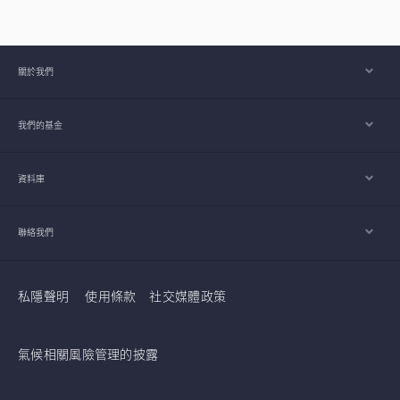
業將是掌握下一波科技競爭走向的關鍵。
關於我們
我們的基金
資料庫
聯絡我們
私隱聲明
使用條款
社交媒體政策
氣候相關風險管理的披露