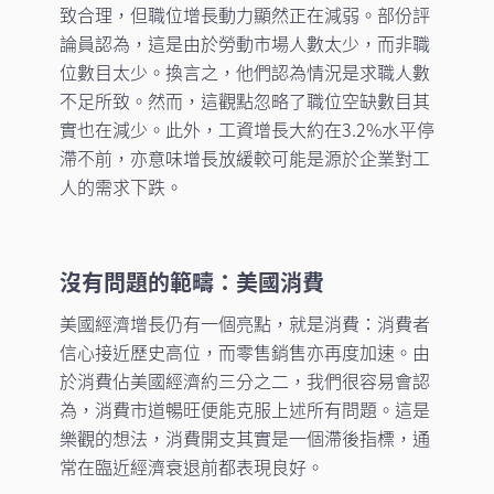
致合理，但職位增長動力顯然正在減弱。部份評
論員認為，這是由於勞動市場人數太少，而非職
位數目太少。換言之，他們認為情況是求職人數
不足所致。然而，這觀點忽略了職位空缺數目其
實也在減少。此外，工資增長大約在3.2%水平停
滯不前，亦意味增長放緩較可能是源於企業對工
人的需求下跌。
沒有問題的範疇：美國消費
美國經濟增長仍有一個亮點，就是消費：消費者
信心接近歷史高位，而零售銷售亦再度加速。由
於消費佔美國經濟約三分之二，我們很容易會認
為，消費市道暢旺便能克服上述所有問題。這是
樂觀的想法，消費開支其實是一個滯後指標，通
常在臨近經濟衰退前都表現良好。