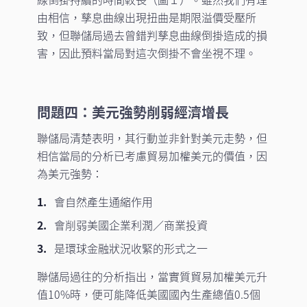
由相信，孳息曲線出現扭曲是期限溢價受壓所
致，但聯儲局過去曾錯判孳息曲線倒掛造成的損
害，因此預料當局對這次倒掛不會坐視不理。
問題四：美元強勢削弱經濟增長
聯儲局清楚表明，其行動並非針對美元走勢，但
相信當局的分析已考慮貿易加權美元的價值，因
為美元強勢：
會自然產生通縮作用
會削弱美國企業利潤／商業投資
是環球金融狀況收緊的形式之一
聯儲局過往的分析指出，當實質貿易加權美元升
值10%時，便可能降低美國國內生產總值0.5個