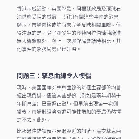
香港示威活動、英國脫歐、阿根廷政局及環球石
油供應受阻的威脅 — 近期有關這些事件的消息
顯示，市場價格或許尚未完全反映相關風險。值
得注意的是，除了剛發生的沙特阿拉伯煉油廠遭
無人機襲擊外，與上一次聯儲局會議時相比，其
他事件的緊張局勢已經升溫。
問題三：孳息曲線令人懊惱
現時，美國國庫券孳息曲線的每個主要部份均曾
經出現倒掛，儘管某些部份（例如是兩年期與十
年期息差）已重返正數
，但早前出現第一次倒
1
掛後，市場對經濟衰退可能性增加的憂慮仍然揮
之不去。此外，
比起過往錯誤預示衰退臨近的訊號，這次孳息曲
線倒掛持續的時間較長（圖１）。雖然我們有理