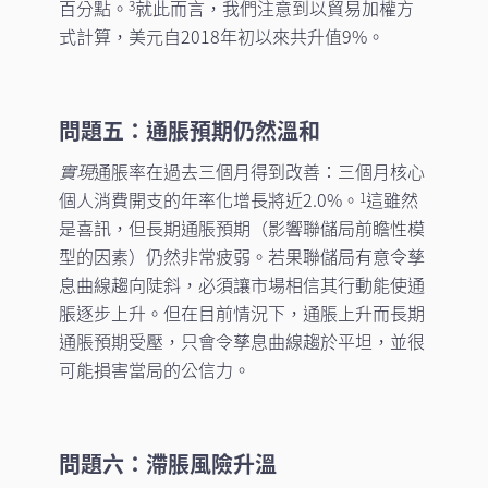
百分點。
就此而言，我們注意到以貿易加權方
3
式計算，美元自2018年初以來共升值9%。
問題五：通脹預期仍然溫和
實現
通脹率在過去三個月得到改善：三個月核心
個人消費開支的年率化增長將近2.0%。
這雖然
1
是喜訊，但長期通脹預期（影響聯儲局前瞻性模
型的因素）仍然非常疲弱。若果聯儲局有意令孳
息曲線趨向陡斜，必須讓市場相信其行動能使通
脹逐步上升。但在目前情況下，通脹上升而長期
通脹預期受壓，只會令孳息曲線趨於平坦，並很
可能損害當局的公信力。
問題六：滯脹風險升溫