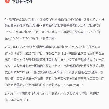
下載全份文件
1
根據聯邦基金期貨顯示，聯儲局有96.9%機會在3月份會議上加息25點子。自
歐盟宣布對俄制裁的措施後，德國10年期政府債券價格從2022年2月25日的
97.776升至2022年3月1日的100.799。期內，10年期債券孳息率由0.2261%降
至-0.0799%。2022年3月7日，彭博資訊。
2
歐元區IHS Markit綜合採購經理指數在2022年2月升至55.5，創五個月的高
位。彭博資訊，2022年3月7日。在2022年3月8日，美國禁止來自俄羅斯的石油
出口，歐盟亦公布對俄羅斯實施連串制裁措施，包括禁止與俄羅斯央行的一切
交易，以限制其動用外匯儲備的能力。此外，七家俄羅斯銀行將被剔除於國際
支付系統SWIFT之外，當局亦禁止歐元區公司出口科技予俄國武器製造商、製
藥公司、軍事通訊單位及船廠。同時，歐元區公司被禁止與專門從事軍事生產
的特定俄羅斯國企進行業務往來。金融時報，2022年3月4日。
3
2021年，美國經濟按年增長5.7%，高於2%-3%的長期增長趨勢。彭博資
訊，2022年3月7日。