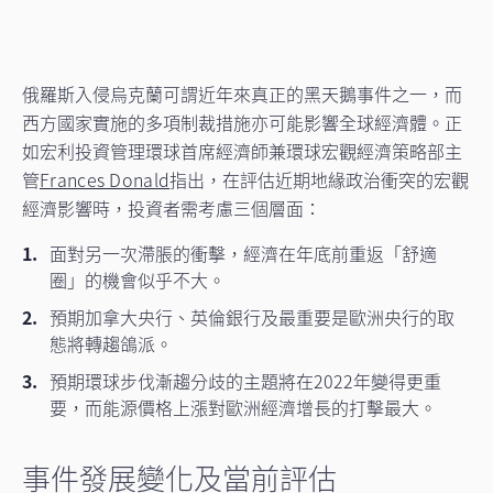
俄羅斯入侵烏克蘭可謂近年來真正的黑天鵝事件之一，而
西方國家實施的多項制裁措施亦可能影響全球經濟體。正
如宏利投資管理環球首席經濟師兼環球宏觀經濟策略部主
管
Frances Donald
指出，在評估近期地緣政治衝突的宏觀
經濟影響時，投資者需考慮三個層面：
面對另一次滯脹的衝擊，經濟在年底前重返「舒適
圈」的機會似乎不大。
預期加拿大央行、英倫銀行及最重要是歐洲央行的取
態將轉趨鴿派。
預期環球步伐漸趨分歧的主題將在2022年變得更重
要，而能源價格上漲對歐洲經濟增長的打擊最大。
事件發展變化及當前評估