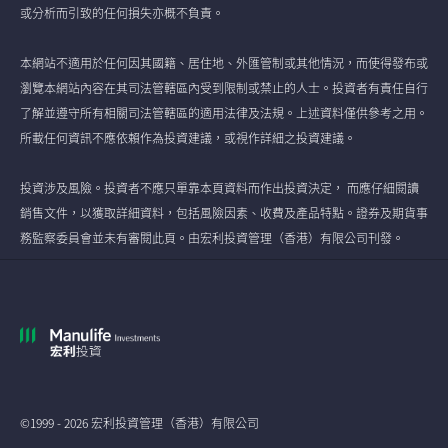
或分析而引致的任何損失亦概不負責。
本網站不適用於任何因其國籍、居住地、外匯管制或其他情況，而使得發布或
瀏覽本網站內容在其司法管轄區內受到限制或禁止的人士。投資者有責任自行
了解並遵守所有相關司法管轄區的適用法律及法規。上述資料僅供參考之用。
所載任何資訊不應依賴作為投資建議，或視作詳細之投資建議。
投資涉及風險。投資者不應只單靠本頁資料而作出投資決定， 而應仔細閱讀
銷售文件，以獲取詳細資料，包括風險因素、收費及產品特點。證券及期貨事
務監察委員會並未有審閱此頁。由宏利投資管理（香港）有限公司刊發。
©1999 - 2026 宏利投資管理（香港）有限公司