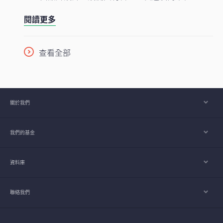
是一枚智能手機晶片的生產流程，已橫跨多個大洲、
閱讀更多
涉及多個國家，為企業、消費者及投資者帶來龐大機
遇。隨着半導體愈來愈成為一場不少人尚未準備就緒
的人工智能（AI）競賽之基石，理解此行業將是掌握
查看全部
下一波科技競爭走向的關鍵。
關於我們
我們的基金
資料庫
聯絡我們