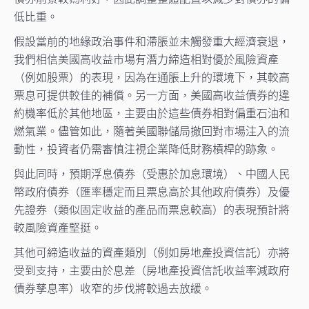
低比重。
假設當前的地緣政治事件和滯脹並未觸發重大經濟衰退，
我們相信美國高收益市場有潛力締造相對優於風險資產
（例如股票）的表現，因為在通脹上升的環境下，其較高
票息可提供較佳的補償。另一方面，美國高收益債券的違
約機率低於其他地區，主要由於這些債券相對偏重石油和
燃氣業。儘管如此，隨著美國聯儲局撤回對市場注入的流
動性，投資者仍需審慎注視企業降低財務槓桿的跡象。
與此同時，預期浮息債券（受惠於加息環境）、中國人民
幣政府債券（匯率穩定而且票息高於其他政府債券）及優
先證券（類似固定收益的產品而票息較高）的表現預計將
較風險資產堅挺。
其他可締造收益的資產類別（例如房地產投資信託）亦將
受到支持，主要由於息差（房地產投資信託收益率減政府
債券孳息率）收窄的步伐將較過去放緩。