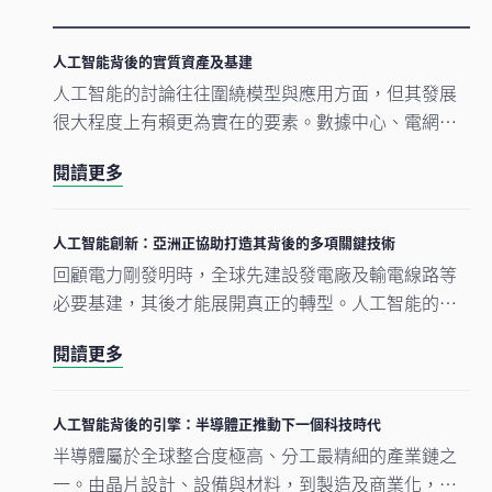
人工智能背後的實質資產及基建
人工智能的討論往往圍繞模型與應用方面，但其發展
很大程度上有賴更為實在的要素。數據中心、電網及
原材料等實質資產構成支撐人工智能發展的實體基
閱讀更多
礎。隨著結構性因素重塑投資格局，實質資產逐漸成
為推動人工智能建設的支柱。
人工智能創新：亞洲正協助打造其背後的多項關鍵技術
回顧電力剛發明時，全球先建設發電廠及輸電線路等
必要基建，其後才能展開真正的轉型。人工智能的發
展正經歷類似過程。現時企業對晶片、數據中心及電
閱讀更多
網的大規模投資，正為人工智能應用在未來數年逐步
擴展奠下基礎。在我們看來，市場討論焦點正愈來愈
由「人工智能採用能否延續」轉向「支撐人工智能發
人工智能背後的引擎：半導體正推動下一個科技時代
展的關鍵基建如何落地與擴建」。在這個發展進程
半導體屬於全球整合度極高、分工最精細的產業鏈之
中，亞洲看來正扮演重要角色。
一。由晶片設計、設備與材料，到製造及商業化，單