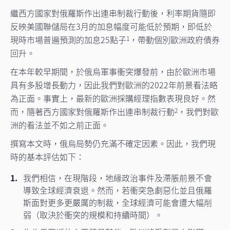
繼西方國家對俄羅斯作出連串制裁行動後，利率期貨隨即
反映美國聯儲局在3月的加息幅度可能低於預期，即低於
現時市場普遍預測的加息25點子
，帶動個別歐洲政府債券
1
回升。
在本年較早期間，於俄烏軍事衝突爆發前，由於歐洲市場
具有多股增長動力，因此我們對歐洲的2022年前景看法略
為正面。事實上，最新的歐洲採購經理指數表現良好。然
而，隨著西方國家對俄羅斯作出連串制裁行動
，我們對歐
2
洲的看法並不如之前正面。
撰寫本文時，俄烏局勢仍充滿不確定因素。因此，我們現
時的基本評估如下：
我們相信，在現階段，地緣政治事件及滯脹前景不會
導致全球經濟衰退。然而，若衝突急劇惡化並且俄羅
斯面對更多更嚴厲的制裁，全球經濟可能會遭大幅削
弱（取決於衝突的規模和持續時間）。