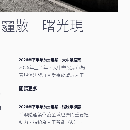
陰霾散 曙光現
2026年下半年前景展望：大中華股票
下
2026年上半年，大中華股票市場
表現個別發展。受惠於環球人工智
能（AI）需求帶動科技產品出口表
閱讀更多
現強勁，中國A股及台灣加權指數
的
錄得顯著升幅。另一方面，MSCI
明晟中國指數出現回調，主要受外
周
2026年下半年前景展望：環球半導體
賣市場激烈競爭下商業補貼增加，
半導體產業作為全球經濟的重要推
以及AI資本開支上升所拖累，但我
動力，持續為人工智能（AI）、雲
們認為相關因素已反映於市場價格
端運算及電氣化等長期增長趨勢提