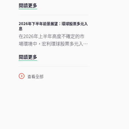
中。在今次下半年展望中，我們將
閱讀更多
供關鍵技術支援。正如我們早前的
重點分析推動中國及香港股票市場
觀點中提及，半導體是一個由結構
於2026年下半年表現的五大利好
性需求及實質基建投資所驅動的完
2026年下半年前景展望：環球股票多元入
因素。此外，投資團隊亦闡釋其看
息
整生態系統。隨著行業於2026年
好台灣地區科技產業增長趨勢有望
在2026年上半年高度不確定的市
上半年錄得亮麗表現，我們對後市
延續的原因。
場環境中，宏利環球股票多元入息
展望仍然正面，認為在盈利增長強
（GEDI）基金（「本基金」）表現
勁、資本投資持續增加，以及企業
閱讀更多
穩健 ，並展現出相對較低的波動
AI使用率仍處於起步階段的支持
性。此成果主要來自本基金的四大
下，行業升勢有望延續至2026年
投資支柱，採取以收益為核心的策
下半年，並進一步推進至2027
查看全部
略，並在全球多元分散配置增長
年。
型、價值型及收益型股票。在
《2026年下半年展望》中，亞洲
區多元資產執行總監、客戶投資組
合管理主管高沛樂闡釋了本基金的
獨特架構，如何在市場周期中提供
穩定收益及捕捉潛在上升潛力，並