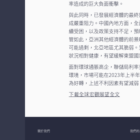
率造成的巨大負面衝擊。
與此同時，已發展經濟體的最終
成嚴重阻力。中國內地方面，全
續受困，以及政策支持不足，預
管如此，亞洲其他經濟體的前景
可能過剩，北亞地區尤其脆弱。
狀況相對健康，有望緩解東盟國
面對環球通脹高企，聯儲局利率
環境，市場可能在2023年上
為好轉，上述不利因素有望減弱
下載全球宏觀展望全文
關於我們
我們的