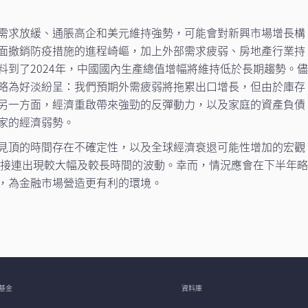
需求放緩、通脹高企和美元維持強勢，可能會對新興市場增長構
面撤銷防疫措施的進程崎嶇，加上外部需求疲弱、房地產行業持
料到了2024年，中國國內生產總值增幅將維持低於長期趨勢。
略為好淡紛呈：我們預期外需疲弱將拖累出口增長，但由於庫存
另一方面，經濟重啟帶來強勁的反彈動力，以及家庭的資產負債
家的經濟弱勢。
見頂的時間存在不確定性，以及全球經濟衰退可能性增加的宏觀
半年接連出現較大幅及較長時間的波動。幸而，情況應會在下半年
，為金融市場營造更有利的環境。
基金
資料庫