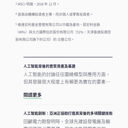
MSCI 明晟，2018 年 12 月。
3
逐漸由機構投資者主導，而非個人或零售投資者。
4
泰達宏利基金管理有限公司以中國為基地，是宏利金融
5
（49%）與北方國際信託股份有限公司（51%，天津泰達投資控
股有限公司旗下的公司）的 合營公司。
人工智能背後的實質資產及基建
人工智能的討論往往圍繞模型與應用方面，
但其發展很大程度上有賴更為實在的要素。
數據中心、電網及原材料等實質資產構成支
閱讀更多
撐人工智能發展的實體基礎。隨著結構性因
素重塑投資格局，實質資產逐漸成為推動人
工智能建設的支柱。
人工智能創新：亞洲正協助打造其背後的多項關鍵技術
回顧電力剛發明時，全球先建設發電廠及輸