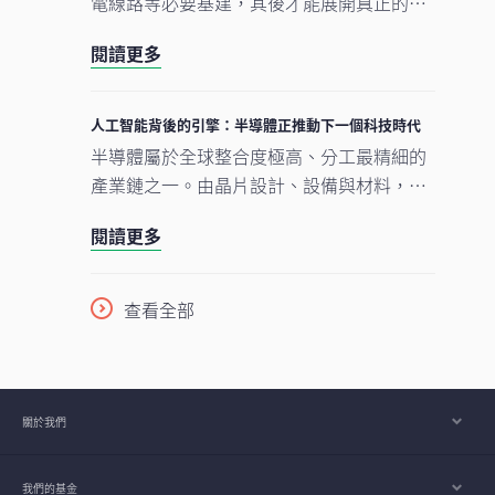
電線路等必要基建，其後才能展開真正的轉
型。人工智能的發展正經歷類似過程。現時
閱讀更多
企業對晶片、數據中心及電網的大規模投
資，正為人工智能應用在未來數年逐步擴展
奠下基礎。在我們看來，市場討論焦點正愈
人工智能背後的引擎：半導體正推動下一個科技時代
來愈由「人工智能採用能否延續」轉向「支
半導體屬於全球整合度極高、分工最精細的
撐人工智能發展的關鍵基建如何落地與擴
產業鏈之一。由晶片設計、設備與材料，到
建」。在這個發展進程中，亞洲看來正扮演
製造及商業化，單是一枚智能手機晶片的生
重要角色。
閱讀更多
產流程，已橫跨多個大洲、涉及多個國家，
為企業、消費者及投資者帶來龐大機遇。隨
着半導體愈來愈成為一場不少人尚未準備就
查看全部
緒的人工智能（AI）競賽之基石，理解此行
業將是掌握下一波科技競爭走向的關鍵。
關於我們
我們的基金