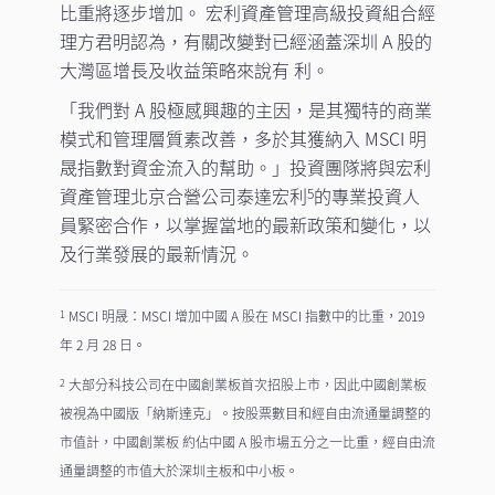
比重將逐步增加。 宏利資產管理高級投資組合經
理方君明認為，有關改變對已經涵蓋深圳 A 股的
大灣區增長及收益策略來說有 利。
「我們對 A 股極感興趣的主因，是其獨特的商業
模式和管理層質素改善，多於其獲納入 MSCI 明
晟指數對資金流入的幫助。」投資團隊將與宏利
資產管理北京合營公司泰達宏利
的專業投資人
5
員緊密合作，以掌握當地的最新政策和變化，以
及行業發展的最新情況。
MSCI 明晟：MSCI 增加中國 A 股在 MSCI 指數中的比重，2019
1
年 2 月 28 日。
大部分科技公司在中國創業板首次招股上市，因此中國創業板
2
被視為中國版「納斯達克」。按股票數目和經自由流通量調整的
市值計，中國創業板 約佔中國 A 股市場五分之一比重，經自由流
通量調整的市值大於深圳主板和中小板。