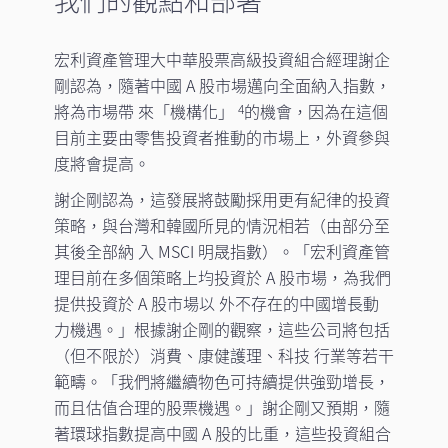
我們的觀點和部署
宏利資產管理大中華股票高級投資組合經理謝企
剛認為，隨著中國 A 股市場邁向全面納入指數，
將為市場帶 來「機構化」
的機會，因為在這個
4
目前主要由零售投資者推動的市場上，外資參與
度將會提高。
謝企剛認為，這發展將鼓勵採用更有紀律的投資
策略，與台灣和韓國所見的情況相若（由部分至
其後全部納 入 MSCI 明晟指數）。「宏利資產管
理目前在多個策略上均投資於 A 股市場，為我們
提供投資於 A 股市場以 外不存在的中國增長動
力機遇。」根據謝企剛的觀察，這些公司將包括
（但不限於）消費、康健護理、科技 行業等若干
範疇。「我們將繼續物色可持續提供強勁增長，
而且估值合理的股票機遇。」謝企剛又預期，隨
著環球指數提高中國 A 股的比重，這些投資組合