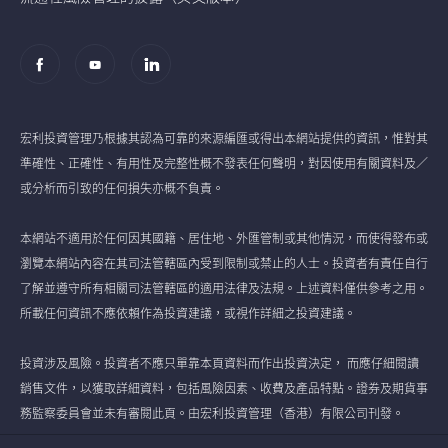
宏利投資管理乃根據其認為可靠的來源編匯或得出本網站提供的資訊，惟對其
準確性、正確性、有用性及完整性概不發表任何聲明，對因使用有關資料及／
或分析而引致的任何損失亦概不負責。
本網站不適用於任何因其國籍、居住地、外匯管制或其他情況，而使得發布或
瀏覽本網站內容在其司法管轄區內受到限制或禁止的人士。投資者有責任自行
了解並遵守所有相關司法管轄區的適用法律及法規。上述資料僅供參考之用。
所載任何資訊不應依賴作為投資建議，或視作詳細之投資建議。
投資涉及風險。投資者不應只單靠本頁資料而作出投資決定， 而應仔細閱讀
銷售文件，以獲取詳細資料，包括風險因素、收費及產品特點。證券及期貨事
務監察委員會並未有審閱此頁。由宏利投資管理（香港）有限公司刊發。