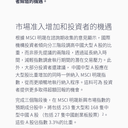
者締造的機遇。
市場准入增加和投資者的機遇
根據 MSCI 明晟在諮詢期收集的意見顯示，國際
機構投資者傾向分三階段調高中國大型 A 股的比
重，而非原先提議的兩階段，透過延長納入時
間，減輕指數調倉執行期間的潛在交易壓力。此
外，大部分投資者還建議， 中國中型 A 股應在
大型股比重增加的同時一併納入 MSCI 明晟指
數，從而更順暢地執行納入程序。這料可為 投資
者提供更多取得超額回報的機會。
完成三個階段後，在 MSCI 明晟新興市場指數的
預期成分股中，將包括 253 隻大型和 168 隻中
型中國 A 股 （包括 27 隻中國創業板股票）
。
2
這些 A 股佔指數 3.3%的比重。