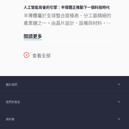
奠下基礎。在我們看來，市場討論焦點正愈
人工智能背後的引擎：半導體正推動下一個科技時代
來愈由「人工智能採用能否延續」轉向「支
半導體屬於全球整合度極高、分工最精細的
撐人工智能發展的關鍵基建如何落地與擴
產業鏈之一。由晶片設計、設備與材料，到
建」。在這個發展進程中，亞洲看來正扮演
製造及商業化，單是一枚智能手機晶片的生
重要角色。
閱讀更多
產流程，已橫跨多個大洲、涉及多個國家，
為企業、消費者及投資者帶來龐大機遇。隨
着半導體愈來愈成為一場不少人尚未準備就
查看全部
緒的人工智能（AI）競賽之基石，理解此行
業將是掌握下一波科技競爭走向的關鍵。
關於我們
我們的基金
資料庫