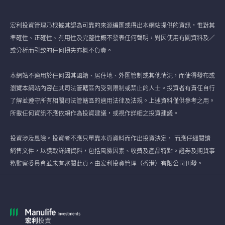
宏利投資管理乃根據其認為可靠的來源編匯或得出本網站提供的資訊，惟對其
準確性、正確性、有用性及完整性概不發表任何聲明，對因使用有關資料及／
或分析而引致的任何損失亦概不負責。
本網站不適用於任何因其國籍、居住地、外匯管制或其他情況，而使得發布或
瀏覽本網站內容在其司法管轄區內受到限制或禁止的人士。投資者有責任自行
了解並遵守所有相關司法管轄區的適用法律及法規。上述資料僅供參考之用。
所載任何資訊不應依賴作為投資建議，或視作詳細之投資建議。
投資涉及風險。投資者不應只單靠本頁資料而作出投資決定， 而應仔細閱讀
銷售文件，以獲取詳細資料，包括風險因素、收費及產品特點。證券及期貨事
務監察委員會並未有審閱此頁。由宏利投資管理（香港）有限公司刊發。