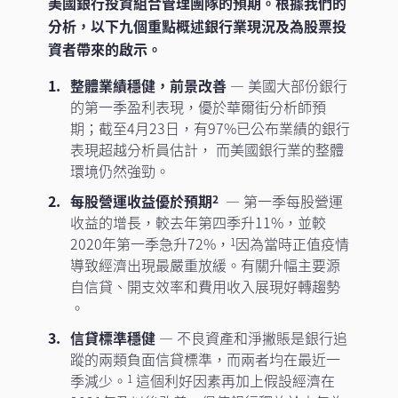
美國銀行投資組合管理團隊的預期。根據我們的
分析，以下九個重點概述銀行業現況及為股票投
資者帶來的啟示。
整體業績穩健，前景改善
— 美國大部份銀行
的第一季盈利表現，優於華爾街分析師預
期；截至4月23日，有97%已公布業績的銀行
表現超越分析員估計， 而美國銀行業的整體
環境仍然強勁。
每股營運收益優於預期
— 第一季每股營運
2
收益的增長，較去年第四季升11%，並較
2020年第一季急升72%，
因為當時正值疫情
1
導致經濟出現最嚴重放緩。有關升幅主要源
自信貸、開支效率和費用收入展現好轉趨勢
。
信貸標準穩健
— 不良資產和淨撇賬是銀行追
蹤的兩類負面信貸標準，而兩者均在最近一
季減少。
這個利好因素再加上假設經濟在
1