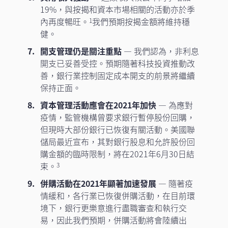
19%，與按揭和資本市場相關的活動亦於季
內再度暢旺。
我們預期按揭金額將維持穩
1
健。
開支管理仍是關注重點
— 我們認為，非利息
開支已妥善受控。預期隨著科技投資推動改
善，銀行業控制固定成本開支的前景將繼續
保持正面。
資本管理活動應會在2021年加快
— 為應對
疫情，監管機構曾要求銀行暫停股份回購，
但現時大部份銀行已恢復有關活動。美國聯
儲局最近宣布，其對銀行股息和允許股份回
購金額的臨時限制，將在2021年6月30日結
束。
3
併購活動在2021年顯著加速發展
— 隨著疫
情緩和，各行業已恢復併購活動，在目前環
境下，銀行更樂意進行盡職審查和執行交
易，因此我們預期，併購活動將會陸續出