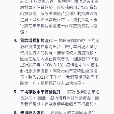
2021年及以後改善，促使銀行釋放於去年為
應對負面信貸趨勢，而累積的部分特定貸款
虧損儲備。假設美國疫苗接種計劃持續取得
進展，以及經濟實現正常化，我們預期，銀
行將在未來數個季度進一步釋放貸款虧損儲
備。
貸款增長相對溫和
— 鑑於美國國會批准的刺
激經濟措施在季內出台，銀行業出現大量存
款資金流入的情況。儘管借款人償還貸款，
因而在短期內遏止貸款增長，但隨著2019新
型冠狀病毒（COVID-19）疫情相關的防疫限
制措施逐步撤銷，刺激措施有望帶動經濟增
長。踏入2021年下半年，我們預期貸款需求
將會上升，推動銀行收入加快增長。
平均存款水平持續提升
— 這項指標較去年增
長24%。
因此，銀行擁有剩餘流動資金，而
1
且我們預期，存款定價將繼續呈下行趨勢。
費用收入強勁
— 這類收入較去年同季增加