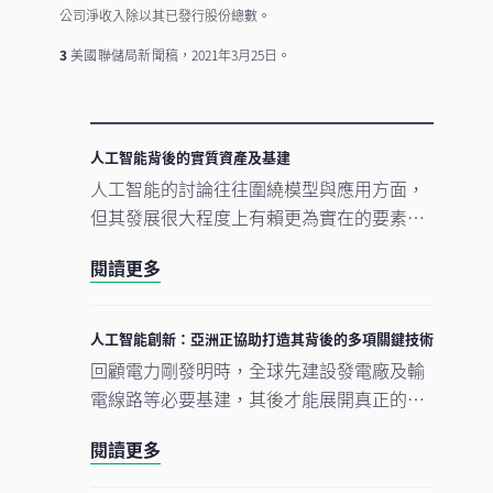
公司淨收入除以其已發行股份總數。
3
美國聯儲局新聞稿
，2021年3月25日。
人工智能背後的實質資產及基建
人工智能的討論往往圍繞模型與應用方面，
但其發展很大程度上有賴更為實在的要素。
數據中心、電網及原材料等實質資產構成支
閱讀更多
撐人工智能發展的實體基礎。隨著結構性因
素重塑投資格局，實質資產逐漸成為推動人
工智能建設的支柱。
人工智能創新：亞洲正協助打造其背後的多項關鍵技術
回顧電力剛發明時，全球先建設發電廠及輸
電線路等必要基建，其後才能展開真正的轉
型。人工智能的發展正經歷類似過程。現時
閱讀更多
企業對晶片、數據中心及電網的大規模投
資，正為人工智能應用在未來數年逐步擴展