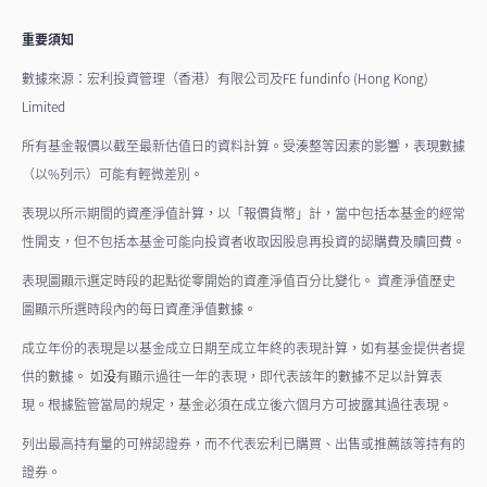
重要須知
數據來源：宏利投資管理（香港）有限公司及FE fundinfo (Hong Kong)
Limited
所有基金報價以截至最新估值日的資料計算。受湊整等因素的影響，表現數據
（以%列示）可能有輕微差別。
表現以所示期間的資產淨值計算，以「報價貨幣」計，當中包括本基金的經常
性開支，但不包括本基金可能向投資者收取因股息再投資的認購費及贖回費。
表現圖顯示選定時段的起點從零開始的資產淨值百分比變化。 資產淨值歷史
圖顯示所選時段內的每日資產淨值數據。
成立年份的表現是以基金成立日期至成立年終的表現計算，如有基金提供者提
供的數據。 如没有顯示過往一年的表現，即代表該年的數據不足以計算表
現。根據監管當局的規定，基金必須在成立後六個月方可披露其過往表現。
列出最高持有量的可辨認證券，而不代表宏利已購買、出售或推薦該等持有的
證券。