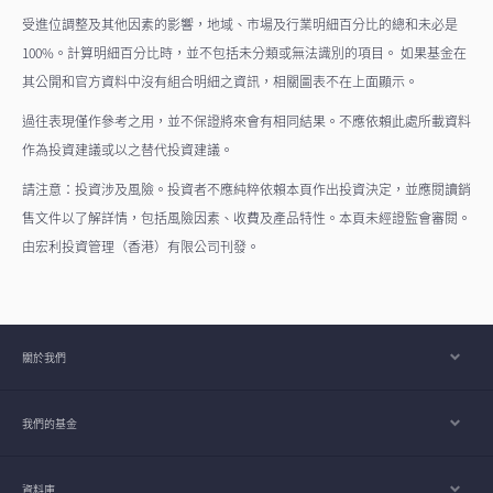
受進位調整及其他因素的影響，地域、市場及行業明細百分比的總和未必是
100%。計算明細百分比時，並不包括未分類或無法識別的項目。 如果基金在
其公開和官方資料中沒有組合明細之資訊，相關圖表不在上面顯示。
過往表現僅作參考之用，並不保證將來會有相同結果。不應依賴此處所載資料
作為投資建議或以之替代投資建議。
請注意：投資涉及風險。投資者不應純粹依賴本頁作出投資決定，並應閱讀銷
售文件以了解詳情，包括風險因素、收費及產品特性。本頁未經證監會審閱。
由宏利投資管理（香港）有限公司刊發。
關於我們
我們的基金
資料庫