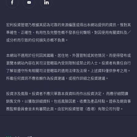
宏利投資管理乃根據其認為可靠的來源編匯或得出本網站提供的資訊，惟對其
準確性、正確性、有用性及完整性概不發表任何聲明，對因使用有關資料及／
或分析而引致的任何損失亦概不負責。
本網站不適用於任何因其國籍、居住地、外匯管制或其他情況，而使得發布或
瀏覽本網站內容在其司法管轄區內受到限制或禁止的人士。投資者有責任自行
了解並遵守所有相關司法管轄區的適用法律及法規。上述資料僅供參考之用。
所載任何資訊不應依賴作為投資建議，或視作詳細之投資建議。
投資涉及風險。投資者不應只單靠本頁資料而作出投資決定， 而應仔細閱讀
銷售文件，以獲取詳細資料，包括風險因素、收費及產品特點。證券及期貨事
務監察委員會並未有審閱此頁。由宏利投資管理（香港）有限公司刊發。