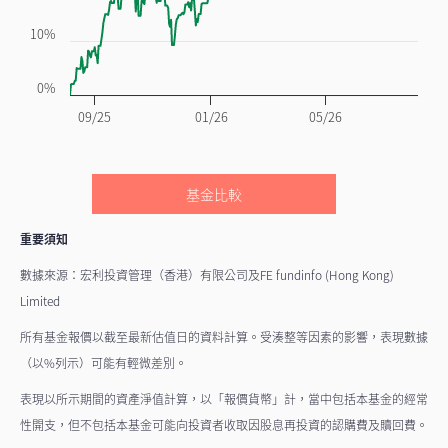
10%
0%
09/25
01/26
05/26
基金比較
重要須知
數據來源：宏利投資管理（香港）有限公司及FE fundinfo (Hong Kong)
Limited
所有基金報價以截至最新估值日的資料計算。受湊整等因素的影響，表現數據
（以%列示）可能有輕微差別。
表現以所示期間的資產淨值計算，以「報價貨幣」計，當中包括本基金的經常
性開支，但不包括本基金可能向投資者收取因股息再投資的認購費及贖回費。