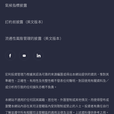
氣候指標披露
訂約前披露（英文版本）
流通性風險管理的披露（英文版本）
宏利投資管理乃根據其認為可靠的來源編匯或得出本網站提供的資訊，惟對其
準確性、正確性、有用性及完整性概不發表任何聲明，對因使用有關資料及／
或分析而引致的任何損失亦概不負責。
本網站不適用於任何因其國籍、居住地、外匯管制或其他情況，而使得發布或
瀏覽本網站內容在其司法管轄區內受到限制或禁止的人士。投資者有責任自行
了解並遵守所有相關司法管轄區的適用法律及法規。上述資料僅供參考之用。