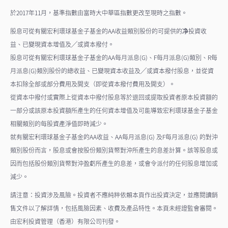
於2017年11月，基準指數由富時大中華區指數更改至現時之指數。
股息可從有關宏利環球基金子基金的AA收益類別股份的可提供的净投資收
益、已變現資本增值及╱或資本撥付。
股息可從有關宏利環球基金子基金的AA每月派息(G)、F每月派息(G)類別、R每
月派息(G)類別股份的總收益、已變現資本收益及╱或資本撥付股息，並從資
本扣除全部或部分費用及開支（即從資本撥付費用及開支）。
從資本中撥付或實際上從資本中撥付股息等於退回或提取投資者原本投資額的
一部分或該原本投資額所產生的任何資本增值及可能導致宏利環球基金子基金
相關類別的每股資產淨值即時減少。
就有關宏利環球基金子基金的AA收益、AA每月派息(G) 及F每月派息(G) 的對沖
類別股份而言，股息或會按股份類別貨幣對沖所產生的息差計算。該等股息或
因而包括股份類別貨幣對沖盈虧所產生的息差，或會令派付的任何股息增加或
減少。
請注意：投資涉及風險。投資者不應純粹依賴本頁作出投資決定，並應閱讀銷
售文件以了解詳情，包括風險因素、收費及產品特性。本頁未經證監會審閱。
由宏利投資管理（香港）有限公司刊發。