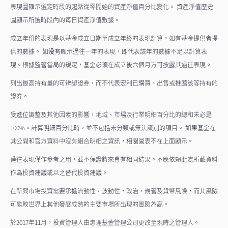
表現圖顯示選定時段的起點從零開始的資產淨值百分比變化。 資產淨值歷史
圖顯示所選時段內的每日資產淨值數據。
成立年份的表現是以基金成立日期至成立年終的表現計算，如有基金提供者提
供的數據。 如没有顯示過往一年的表現，即代表該年的數據不足以計算表
現。根據監管當局的規定，基金必須在成立後六個月方可披露其過往表現。
列出最高持有量的可辨認證券，而不代表宏利已購買、出售或推薦該等持有的
證券。
受進位調整及其他因素的影響，地域、市場及行業明細百分比的總和未必是
100%。計算明細百分比時，並不包括未分類或無法識別的項目。 如果基金在
其公開和官方資料中沒有組合明細之資訊，相關圖表不在上面顯示。
過往表現僅作參考之用，並不保證將來會有相同結果。不應依賴此處所載資料
作為投資建議或以之替代投資建議。
在新興市場投資需要承擔流動性，波動性，政治，規管及貨幣風險，而其風險
可能較世界上其他發展成熟的主要市場所出現的風險為高。
於2017年11月，投資管理人由惠理基金管理公司更改至現時之管理人。