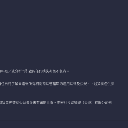
資料及／或分析而引致的任何損失亦概不負責。
責任自行了解並遵守所有相關司法管轄區的適用法律及法規。上述資料僅供參
期貨事務監察委員會並未有審閱此頁。由宏利投資管理（香港）有限公司刊