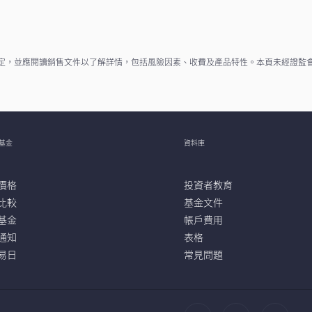
定，並應閱讀銷售文件以了解詳情，包括風險因素、收費及產品特性。本頁未經證監
基金
資料庫
價格
投資者教育
比較
基金文件
基金
帳戶費用
通知
表格
易日
常見問題