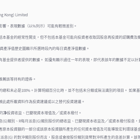
ng) Limited
影響，表現數據（以%列示）可能有輕微差別。
括本基金的經常性開支，但不包括本基金可能向投資者收取因股息再投資的認購費及
 資產淨值歷史圖顯示所選時段內的每日資產淨值數據。
有基金提供者提供的數據。 如没有顯示過往一年的表現，即代表該年的數據不足以計
或推薦該等持有的證券。
的總和未必是100%。計算明細百分比時，並不包括未分類或無法識別的項目。 如果
賴此處所載資料作為投資建議或以之替代投資建議。
供的净投資收益、已變現資本增值及╱或資本撥付。
派息(G)類別、R每月派息(G)類別股份的總收益、已變現資本收益及╱或資本撥付股
者原本投資額的一部分或該原本投資額所產生的任何資本增值及可能導致宏利環球基
F每月派息(G) 的對沖類別股份而言，股息或會按股份類別貨幣對沖所產生的息差計算