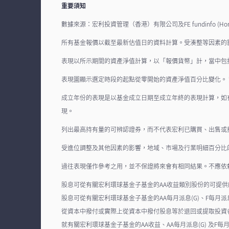
重要須知
數據來源：宏利投資管理（香港）有限公司及FE fundinfo (Hong Ko
所有基金報價以截至最新估值日的資料計算。受湊整等因素的
表現以所示期間的資產淨值計算，以「報價貨幣」計，當中包
表現圖顯示選定時段的起點從零開始的資產淨值百分比變化。
成立年份的表現是以基金成立日期至成立年終的表現計算，如
現。
列出最高持有量的可辨認證券，而不代表宏利已購買、出售
受進位調整及其他因素的影響，地域、市場及行業明細百分比
過往表現僅作參考之用，並不保證將來會有相同結果。不應依
股息可從有關宏利環球基金子基金的AA收益類別股份的可提
股息可從有關宏利環球基金子基金的AA每月派息(G)、F每月
從資本中撥付或實際上從資本中撥付股息等於退回或提取投資
就有關宏利環球基金子基金的AA收益、AA每月派息(G) 及