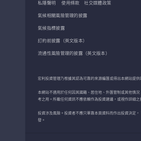
私隱聲明
使用條款
社交媒體政策
氣候相關風險管理的披露
氣候指標披露
訂約前披露（英文版本）
流通性風險管理的披露（英文版本）
宏利投資管理乃根據其認為可靠的來源編匯或得出本網站提供
本網站不適用於任何因其國籍、居住地、外匯管制或其他情況
考之用。所載任何資訊不應依賴作為投資建議，或視作詳細之
投資涉及風險。投資者不應只單靠本頁資料而作出投資決定，
發。