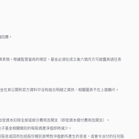
贖回費。
算表現。根據監管當局的規定，基金必須在成立後六個月方可披露其過往表
基金在其公開和官方資料中沒有組合明細之資訊，相關圖表不在上面顯示。
息，並從資本扣除全部或部分費用及開支（即從資本撥付費用及開支）。
金子基金相關類別的每股資產淨值即時減少。
。該等股息或因而包括股份類別貨幣對沖盈虧所產生的息差，或會令派付的任何股