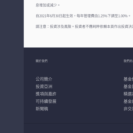
息增加或減少。
自2021年6月30日起生效，每年管理費由1.25%下調至1.00%。
請注意：投資涉及風險。投資者不應純粹依賴本頁作出投資決
關於我們
我們的
公司簡介
基金
投資亞洲
基金
獎項與嘉許
精選
可持續發展
基金
新聞稿
非交