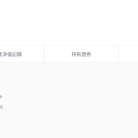
產淨值記錄
持有證券
今
10