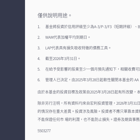
僅供說明用途。
基金將投資於信用評級至少為A-3/P-3/F3（短期評級）
WAM代表加權平均到期日。
LAP代表具有損失吸收特徵的債務工具。
截至2026年3月31日。
在給予受影響的股東至少一個月預先通知下，相關收費可
管理人已決定，由2025年3月28日起軟性關閉本基金的 
由於本基金的投資目標及政策自2025年3月28日起有所改變
除非另行注明，所有資料均來自宏利投資管理，2026年3月
的情況存在重大差異。投資涉及風險。投資者不應只單靠本資
不能保證任何市 場的利潤，也不能防止損失。證券及期貨事
5503277