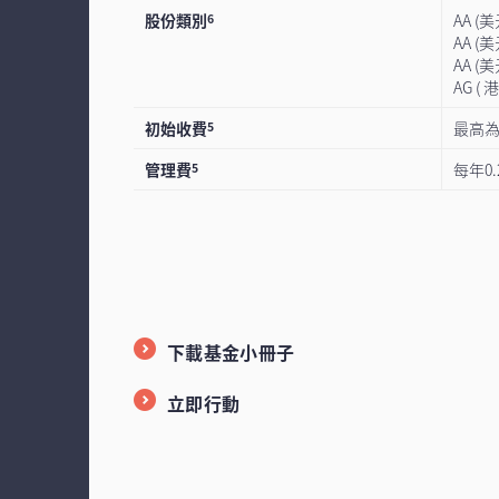
股份類別
AA (
6
AA (
AA (
AG (
初始收費
最高為
5
管理費
每年0.
5
下載基金小冊子
立即行動