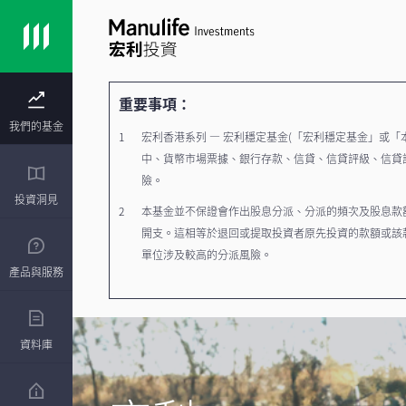
重要事項：
我們的基金
宏利香港系列 — 宏利穩定基金(「宏利穩定基金」或
中、貨幣市場票據、銀行存款、信貸、信貸評級、信貸
險。
投資洞見
本基金並不保證會作出股息分派、分派的頻次及股息款額
開支。這相等於退回或提取投資者原先投資的款額或該款
單位涉及較高的分派風險。
產品與服務
資本或利息不獲保證。
投資涉及風險。本基金的投資者或須承受資本虧損。投
資料庫