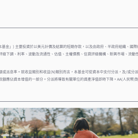
「本基金」) 主要投資於以美元計價及結算的短期存款，以及由政府、半政府組織、國
評級下調、利率、波動及流通性、估值、主權債務、信貸評級機構、新興市場、流動
或派息率。就收益類別和收益(N)類別而言，本基金可從資本中支付分派，及/或分
額應佔資本增值的一部分。分派將導致有關單位的資產淨值即時下降。AA(人民幣)對
資者不應只單靠本資料而作出投資決定，而應仔細閱讀銷售文件，以獲取詳細資料，