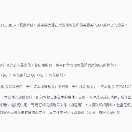
、Baa3/BBB-（長期評級）或中國大陸在岸固定收益和債券證券的AA+或以上的證券。
調升至允許的最高值。就初始收費，董事保留收取每股淨資產值6%的權利。
AA（美元）收益類別及AA（港元）收益類別。
，本基 金名稱已由「宏利資本穩健基金」更改為「宏利穩定基金」。故本基金 在2025
31日。本文件的部份資料可能包含就日後發生的事件、目標、管理規定或其他估計所作
料而作出投資決定，而 應仔細閱讀銷售文件（如適用），以獲取詳細資料，包括任何
務監察委員會並未有審閱此文件。本文件由宏利投資管理（香港）有限公司刊發。