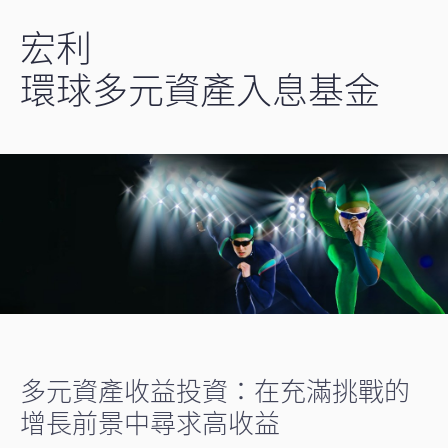
類別的每股資產淨值即時減少。固定收益股份類別按其資產淨值的預
定年化固定百分比派息，並可由董事至少一個月的事先通知酌情更
宏利
改，這並不完全反映基金的實際或預期收入或表現。這些分派可能超
環球多元資產入息基金
過實際收入，導致資本侵蝕，特別是錄得負回報或虧損期間，並可能
減少未來的資本增長。正分派收益率並不保證正回報，且絕對分派隨
著資產淨值變動，導致投資者每月收到的分配金額波動。
本基金投資於新興市場，可能承受較完善發展的金融市場沒有的特殊
因素及額外風險。例如較高波動性，較低流通性，政治及經濟的不穩
定性，法律及稅務風險，結算風險，保管風險及貨幣風險/控制。
本基金投資於固定收益及固定收益相關證券，以及現金或等同現金形
式，會承受高息債券風險，信用/交易對手風險，利率風險，主權債
務風險，估值風險，及信用評級及降級風險。
本基金擬使用金融衍生工具作投資、有效管理投資組合及╱或對沖目
的。金融衍生工具的使用導致本基金承受額外風險，包括槓桿風險、
管理風險、市場風險、信用風險及變現風險。
多元資產收益投資：在充滿挑戰的
投資涉及風險。本基金的投資者或須承受資本虧損。投資者不應只單
增長前景中尋求高收益
靠本資料而作出投資決定，而應仔細閱讀銷售文件，以獲取詳細資