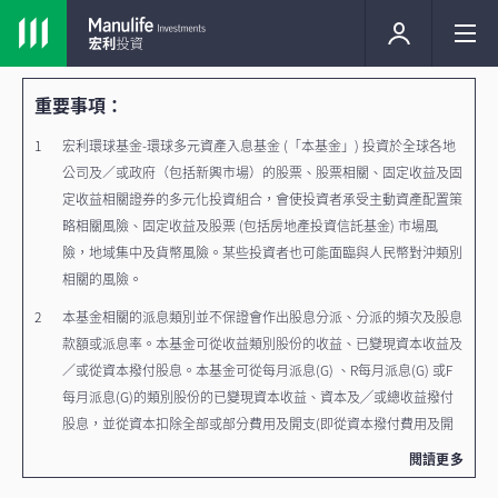
重要事項：
宏利環球基金-環球多元資產入息基金 (「本基金」) 投資於全球各地
公司及／或政府（包括新興市場）的股票、股票相關、固定收益及固
定收益相關證券的多元化投資組合，會使投資者承受主動資產配置策
略相關風險、固定收益及股票 (包括房地產投資信託基金) 市場風
險，地域集中及貨幣風險。某些投資者也可能面臨與人民幣對沖類別
相關的風險。
本基金相關的派息類別並不保證會作出股息分派、分派的頻次及股息
款額或派息率。本基金可從收益類別股份的收益、已變現資本收益及
／或從資本撥付股息。本基金可從每月派息(G) 、R每月派息(G) 或F
每月派息(G)的類別股份的已變現資本收益、資本及╱或總收益撥付
股息，並從資本扣除全部或部分費用及開支(即從資本撥付費用及開
支)。從本基金資本中撥付股息等於退回或提取投資者原本投資額的
閱讀更多
一部分或該原本投資額應佔的任何資本收益。此舉可能導致本基金該