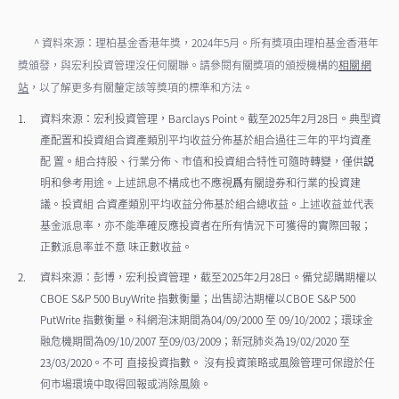
^ 資料來源：理柏基金香港年獎，2024年5月。所有獎項由理柏基金香港年
獎頒發，與宏利投資管理沒任何關聯。請參閱有關獎項的頒授機構的
相關網
站
，以了解更多有關釐定該等獎項的標準和方法。
資料來源：宏利投資管理，Barclays Point。截至2025年2月28日。典型資
產配置和投資組合資產類別平均收益分佈基於組合過往三年的平均資產
配 置。組合持股、行業分佈、市值和投資組合特性可隨時轉變，僅供説
明和參考用途。上述訊息不構成也不應視爲有關證券和行業的投資建
議。投資組 合資產類別平均收益分佈基於組合總收益。上述收益並代表
基金派息率，亦不能準確反應投資者在所有情況下可獲得的實際回報；
正數派息率並不意 味正數收益。
資料來源：彭博，宏利投資管理，截至2025年2月28日。備兌認購期權以
CBOE S&P 500 BuyWrite 指數衡量；出售認沽期權以CBOE S&P 500
PutWrite 指數衡量。科網泡沫期間為04/09/2000 至 09/10/2002；環球金
融危機期間為09/10/2007 至09/03/2009；新冠肺炎為19/02/2020 至
23/03/2020。不可 直接投資指數。 沒有投資策略或風險管理可保證於任
何市場環境中取得回報或消除風險
。