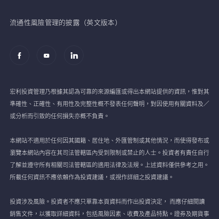
流通性風險管理的披露（英文版本）
宏利投資管理乃根據其認為可靠的來源編匯或得出本網站提供的資訊，惟對其
準確性、正確性、有用性及完整性概不發表任何聲明，對因使用有關資料及／
或分析而引致的任何損失亦概不負責。
本網站不適用於任何因其國籍、居住地、外匯管制或其他情況，而使得發布或
瀏覽本網站內容在其司法管轄區內受到限制或禁止的人士。投資者有責任自行
了解並遵守所有相關司法管轄區的適用法律及法規。上述資料僅供參考之用。
所載任何資訊不應依賴作為投資建議，或視作詳細之投資建議。
投資涉及風險。投資者不應只單靠本頁資料而作出投資決定， 而應仔細閱讀
銷售文件，以獲取詳細資料，包括風險因素、收費及產品特點。證券及期貨事